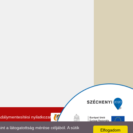
dálymentesítési nyilatkozat
 a látogatottság mérése céljából. A sütik
Elfogadom