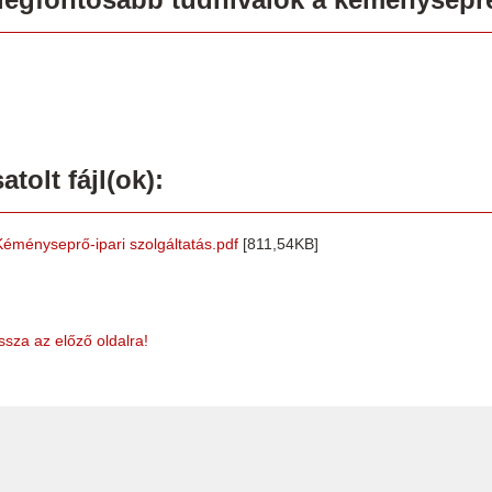
atolt fájl(ok):
Kéményseprő-ipari szolgáltatás.pdf
[811,54KB]
ssza az előző oldalra!