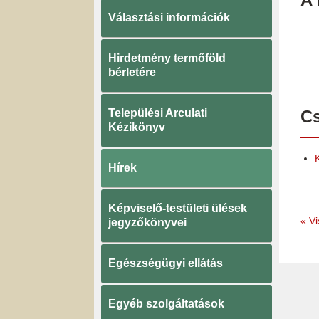
Választási információk
Hirdetmény termőföld
bérletére
Települési Arculati
Cs
Kézikönyv
Hírek
Képviselő-testületi ülések
«
Vi
jegyzőkönyvei
Egészségügyi ellátás
Egyéb szolgáltatások