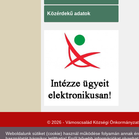
Közérdekű adatok
© 2026 - Vámoscsalád Községi Önkormányzat
Weboldalunk sütiket (cookie) használ működése folyamán annak érde
használatát bármikor letilthatja! Erről bővebb információkat olvashat 