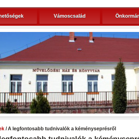
hetőségek
Vámoscsalád
Önkormán
ek
/ A legfontosabb tudnivalók a kéményseprésről
legfontosabb tudnivalók a kéménysepr