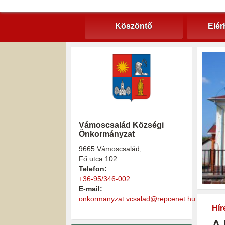
Köszöntő
Elér
Vámoscsalád Községi
Önkormányzat
9665 Vámoscsalád,
Fő utca 102.
Telefon:
+36-95/346-002
E-mail:
onkormanyzat.vcsalad@repcenet.hu
Hír
A 