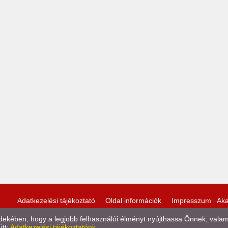
Adatkezelési tájékoztató
Oldal információk
Impresszum
Aka
kében, hogy a legjobb felhasználói élményt nyújthassa Önnek, valamint
itt:
Adatkezelési tájékoztatónk