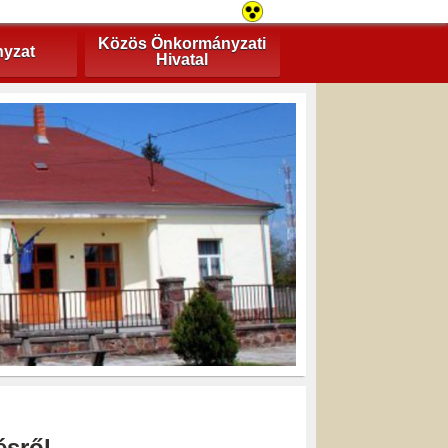
Közös Önkormányzati
yzat
Hivatal
ésről