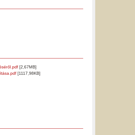
éséről.pdf
[2,67MB]
ítása.pdf
[1117,98KB]