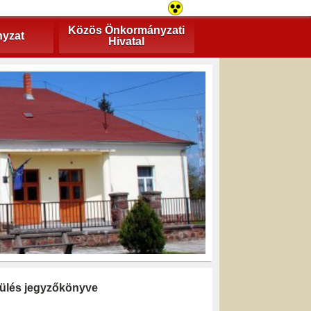
Közös Önkormányzati
yzat
Hivatal
i ülés jegyzőkönyve