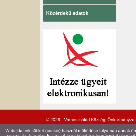
Közérdekű adatok
© 2026 - Vámoscsalád Községi Önkormányzat
Weboldalunk sütiket (cookie) használ működése folyamán annak érde
használatát bármikor letilthatja! Erről bővebb információkat olvashat 