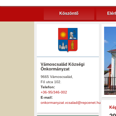
Köszöntő
Elér
Vámoscsalád Községi
Önkormányzat
9665 Vámoscsalád,
Fő utca 102.
Telefon:
+36-95/346-002
E-mail:
onkormanyzat.vcsalad@repcenet.hu
Kép
20