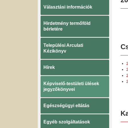
Választási információk
Hirdetmény termőföld
bérletére
Települési Arculati
Cs
Kézikönyv
Hírek
Képviselő-testületi ülések
jegyzőkönyvei
Egészségügyi ellátás
K
Egyéb szolgáltatások