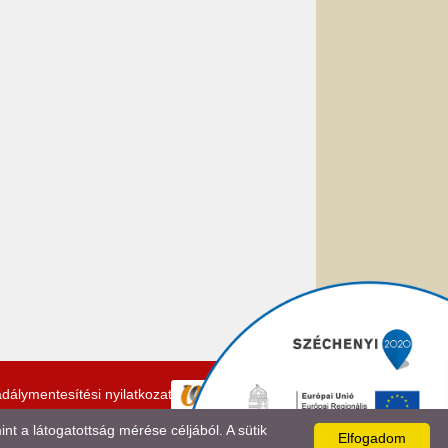
dálymentesítési nyilatkozat
 a látogatottság mérése céljából. A sütik
Elfogadom