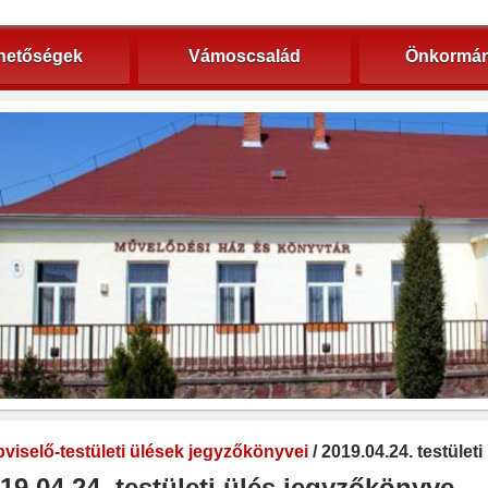
hetőségek
Vámoscsalád
Önkormán
viselő-testületi ülések jegyzőkönyvei
/ 2019.04.24. testület
19.04.24. testületi ülés jegyzőkönyve