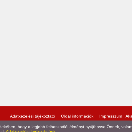
Adatkezelési tájékoztató
Oldal információk
Impresszum
Aka
kében, hogy a legjobb felhasználói élményt nyújthassa Önnek, valamint
itt:
Adatkezelési tájékoztatónk