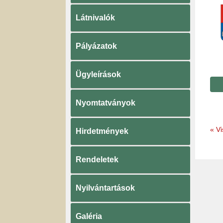
Látnivalók
Pályázatok
Ügyleírások
Nyomtatványok
«
Vi
Hirdetmények
Rendeletek
Nyilvántartások
Galéria