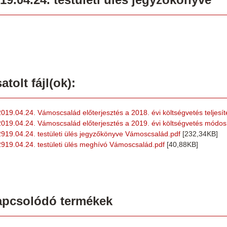
atolt fájl(ok):
2019.04.24. Vámoscsalád előterjesztés a 2018. évi költségvetés teljesít
2019.04.24. Vámoscsalád előterjesztés a 2019. évi költségvetés módos
2919.04.24. testületi ülés jegyzőkönyve Vámoscsalád.pdf
[232,34KB]
2919.04.24. testületi ülés meghívó Vámoscsalád.pdf
[40,88KB]
apcsolódó termékek