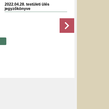
2022.04.28. testületi ülés
20
jegyzőkönyve
Részletek