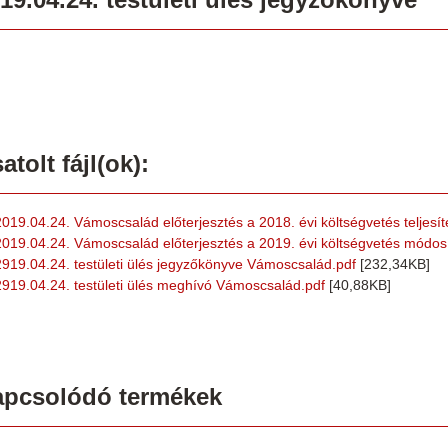
atolt fájl(ok):
2019.04.24. Vámoscsalád előterjesztés a 2018. évi költségvetés teljesít
2019.04.24. Vámoscsalád előterjesztés a 2019. évi költségvetés módos
2919.04.24. testületi ülés jegyzőkönyve Vámoscsalád.pdf
[232,34KB]
2919.04.24. testületi ülés meghívó Vámoscsalád.pdf
[40,88KB]
apcsolódó termékek