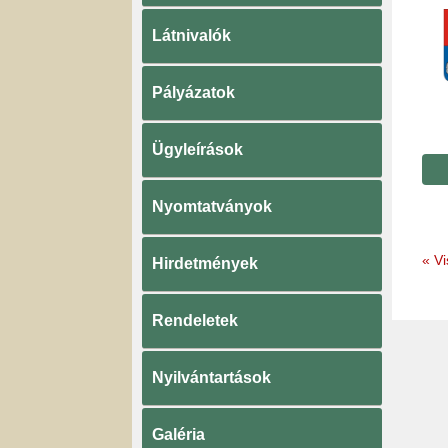
Látnivalók
Pályázatok
Ügyleírások
Nyomtatványok
«
Vi
Hirdetmények
Rendeletek
Nyilvántartások
Galéria