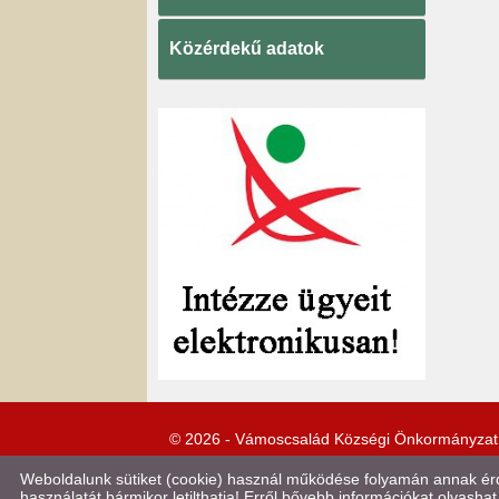
Közérdekű adatok
© 2026 - Vámoscsalád Községi Önkormányzat
Weboldalunk sütiket (cookie) használ működése folyamán annak érde
használatát bármikor letilthatja! Erről bővebb információkat olvashat 