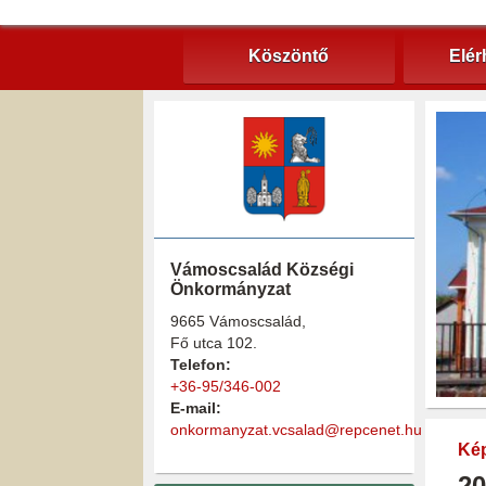
Köszöntő
Elér
Vámoscsalád Községi
Önkormányzat
9665 Vámoscsalád,
Fő utca 102.
Telefon:
+36-95/346-002
E-mail:
onkormanyzat.vcsalad@repcenet.hu
Kép
20