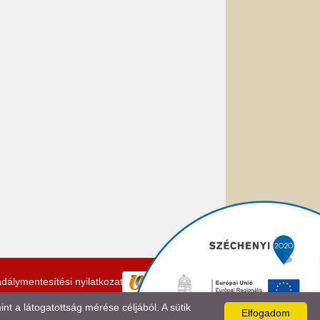
dálymentesítési nyilatkozat
 a látogatottság mérése céljából. A sütik
Elfogadom