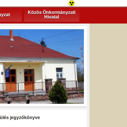
Közös Önkormányzati
yzat
Hivatal
i ülés jegyzőkönyve