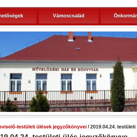
hetőségek
Vámoscsalád
Önkormán
viselő-testületi ülések jegyzőkönyvei
/ 2019.04.24. testület
19.04.24. testületi ülés jegyzőkönyve