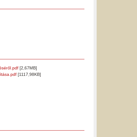
éséről.pdf
[2,67MB]
ítása.pdf
[1117,98KB]