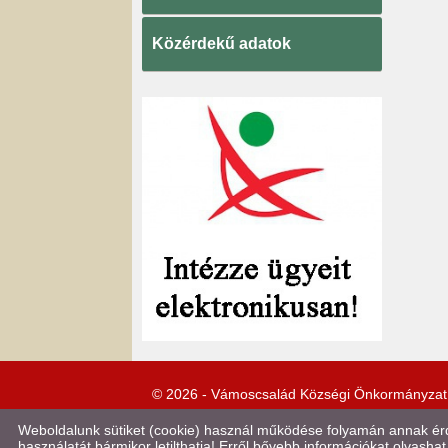
Közérdekű adatok
© 2026 - Vámoscsalád Községi Önkormányzat
Weboldalunk sütiket (cookie) használ működése folyamán annak érde
használatát bármikor letilthatja! Erről bővebb információkat olvashat 