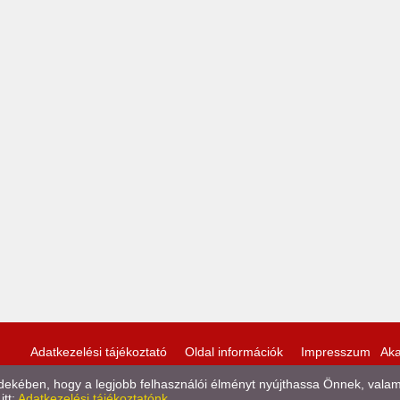
Adatkezelési tájékoztató
Oldal információk
Impresszum
Aka
kében, hogy a legjobb felhasználói élményt nyújthassa Önnek, valamint
itt:
Adatkezelési tájékoztatónk