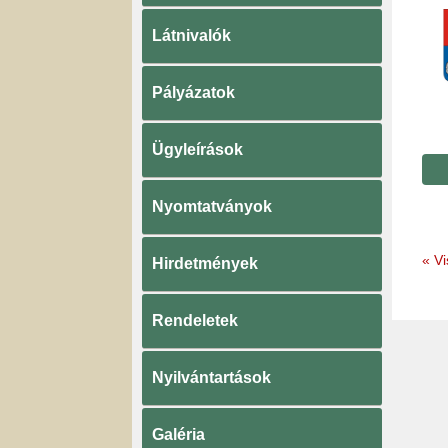
Látnivalók
Pályázatok
Ügyleírások
Nyomtatványok
«
Vi
Hirdetmények
Rendeletek
Nyilvántartások
Galéria