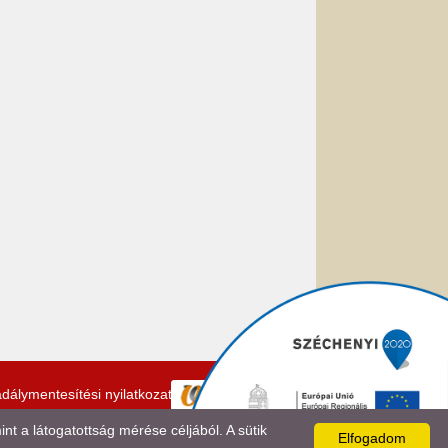
dálymentesítési nyilatkozat
 a látogatottság mérése céljából. A sütik
Elfogadom