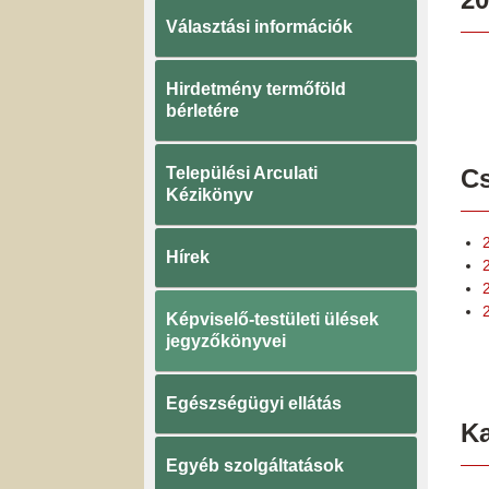
Választási információk
Hirdetmény termőföld
bérletére
Települési Arculati
Cs
Kézikönyv
Hírek
Képviselő-testületi ülések
jegyzőkönyvei
Egészségügyi ellátás
K
Egyéb szolgáltatások