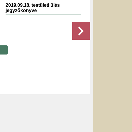
2019.09.18. testületi ülés
2025.0
jegyzőkönyve
jegyz
Részletek