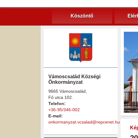
Köszöntő
Elér
Vámoscsalád Községi
Önkormányzat
9665 Vámoscsalád,
Fő utca 102.
Telefon:
+36-95/346-002
E-mail:
onkormanyzat.vcsalad@repcenet.hu
Kép
20