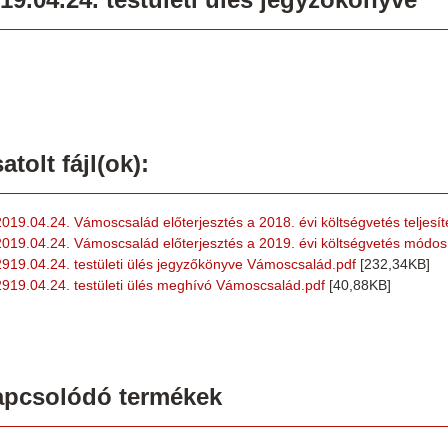
atolt fájl(ok):
2019.04.24. Vámoscsalád előterjesztés a 2018. évi költségvetés teljesít
2019.04.24. Vámoscsalád előterjesztés a 2019. évi költségvetés módos
2919.04.24. testületi ülés jegyzőkönyve Vámoscsalád.pdf
[232,34KB]
2919.04.24. testületi ülés meghívó Vámoscsalád.pdf
[40,88KB]
apcsolódó termékek