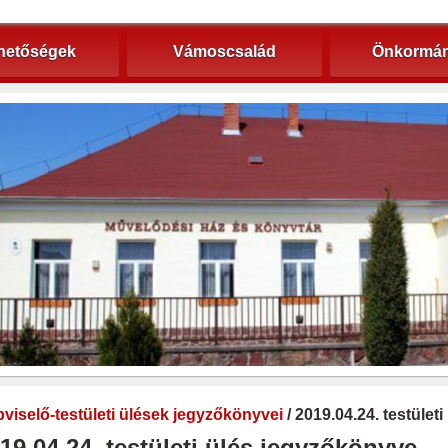
hetőségek
Vámoscsalád
Önkormán
viselő-testületi ülések jegyzőkönyvei
/ 2019.04.24. testület
19.04.24. testületi ülés jegyzőkönyve