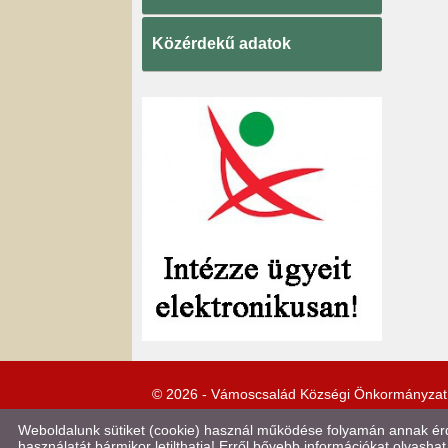
Közérdekű adatok
© 2026 - Vámoscsalád Községi Önkormányzat
Weboldalunk sütiket (cookie) használ működése folyamán annak érde
használatát bármikor letilthatja! Erről bővebb információkat olvashat 