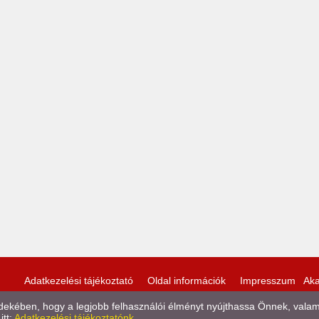
Adatkezelési tájékoztató
Oldal információk
Impresszum
Aka
kében, hogy a legjobb felhasználói élményt nyújthassa Önnek, valamint
itt:
Adatkezelési tájékoztatónk