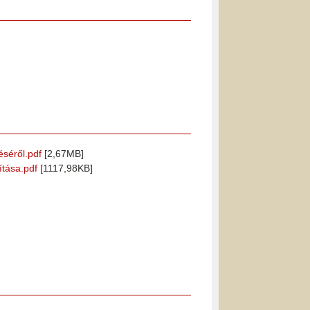
éséről.pdf
[2,67MB]
ítása.pdf
[1117,98KB]