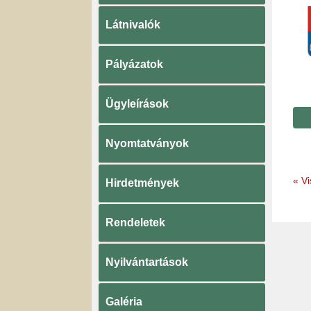
Látnivalók
Pályázatok
Ügyleírások
Nyomtatványok
«
Vi
Hirdetmények
Rendeletek
Nyilvántartások
Galéria