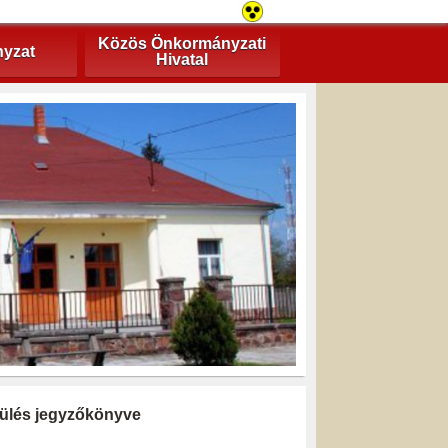
Közös Önkormányzati
yzat
Hivatal
i ülés jegyzőkönyve