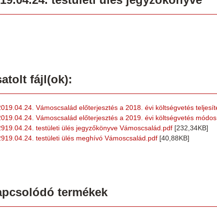
atolt fájl(ok):
2019.04.24. Vámoscsalád előterjesztés a 2018. évi költségvetés teljesít
2019.04.24. Vámoscsalád előterjesztés a 2019. évi költségvetés módos
2919.04.24. testületi ülés jegyzőkönyve Vámoscsalád.pdf
[232,34KB]
2919.04.24. testületi ülés meghívó Vámoscsalád.pdf
[40,88KB]
apcsolódó termékek