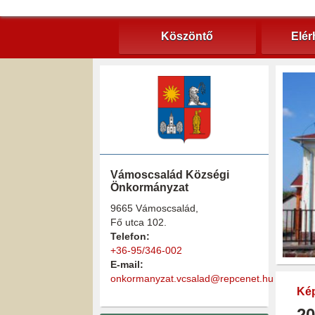
Köszöntő
Elér
Vámoscsalád Községi
Önkormányzat
9665 Vámoscsalád,
Fő utca 102.
Telefon:
+36-95/346-002
E-mail:
onkormanyzat.vcsalad@repcenet.hu
Kép
20