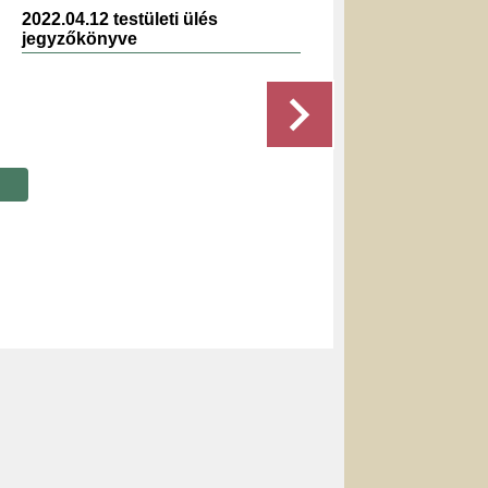
2022.04.12 testületi ülés
2019.12.
jegyzőkönyve
jegyzők
Részletek