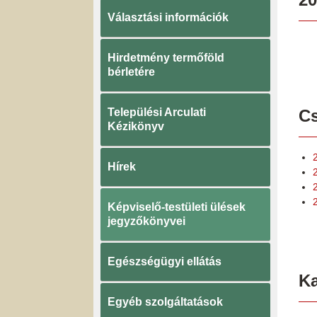
Választási információk
Hirdetmény termőföld
bérletére
Települési Arculati
Cs
Kézikönyv
Hírek
Képviselő-testületi ülések
jegyzőkönyvei
Egészségügyi ellátás
K
Egyéb szolgáltatások