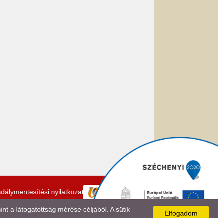
dálymentesítési nyilatkozat
 a látogatottság mérése céljából. A sütik
Elfogadom