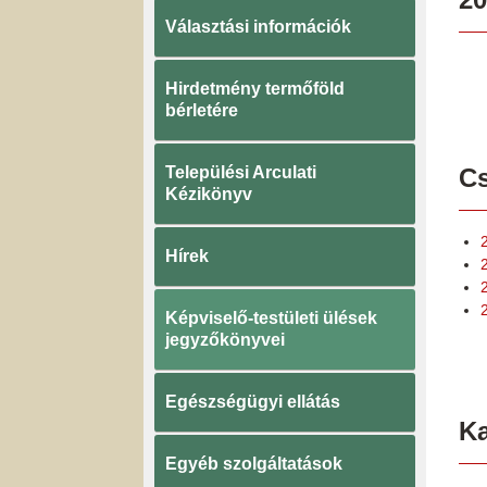
Választási információk
Hirdetmény termőföld
bérletére
Települési Arculati
Cs
Kézikönyv
Hírek
Képviselő-testületi ülések
jegyzőkönyvei
Egészségügyi ellátás
K
Egyéb szolgáltatások