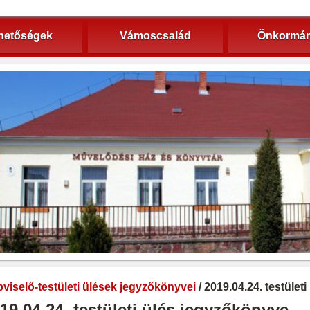
hetőségek
Vámoscsalád
Önkormán
viselő-testületi ülések jegyzőkönyvei
/ 2019.04.24. testület
19.04.24. testületi ülés jegyzőkönyve