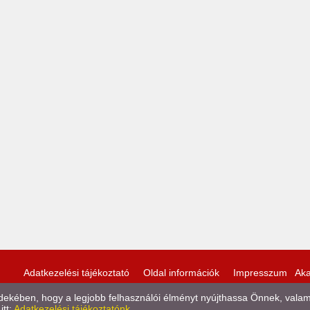
Adatkezelési tájékoztató
Oldal információk
Impresszum
Aka
kében, hogy a legjobb felhasználói élményt nyújthassa Önnek, valamint
itt:
Adatkezelési tájékoztatónk