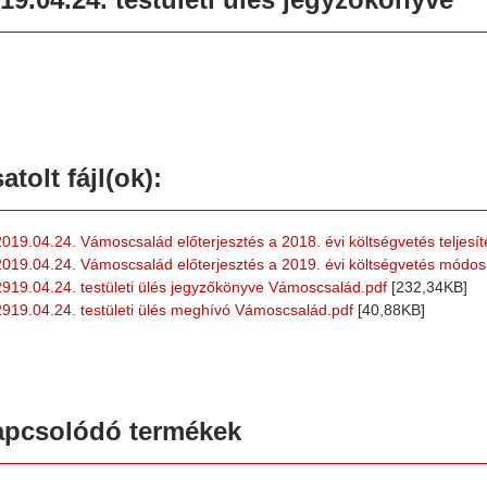
atolt fájl(ok):
2019.04.24. Vámoscsalád előterjesztés a 2018. évi költségvetés teljesít
2019.04.24. Vámoscsalád előterjesztés a 2019. évi költségvetés módos
2919.04.24. testületi ülés jegyzőkönyve Vámoscsalád.pdf
[232,34KB]
2919.04.24. testületi ülés meghívó Vámoscsalád.pdf
[40,88KB]
apcsolódó termékek