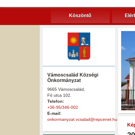
Köszöntő
Elér
Vámoscsalád Községi
Önkormányzat
9665 Vámoscsalád,
Fő utca 102.
Telefon:
+36-95/346-002
E-mail:
onkormanyzat.vcsalad@repcenet.hu
Kép
20