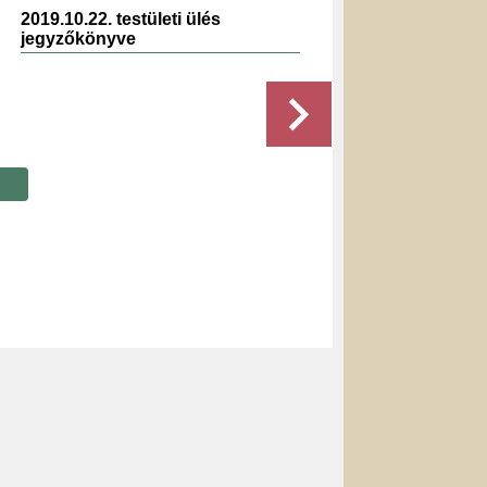
2019.10.22. testületi ülés
2020.0
jegyzőkönyve
jegyz
Részletek