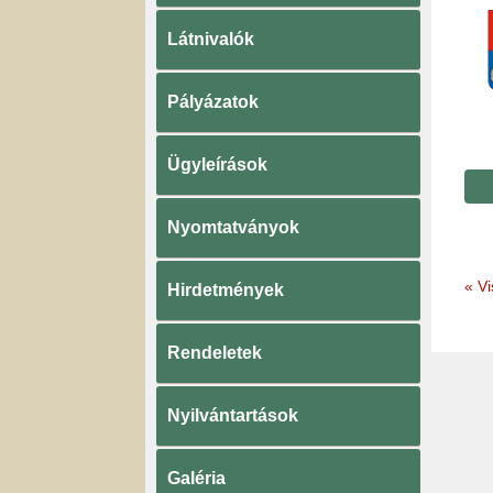
Látnivalók
Pályázatok
Ügyleírások
Nyomtatványok
«
Vi
Hirdetmények
Rendeletek
Nyilvántartások
Galéria