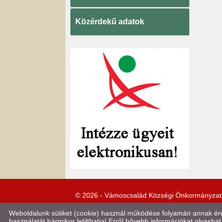
Közérdekű adatok
© 2026 - Vámoscsalád Községi Önkormányzat
Weboldalunk sütiket (cookie) használ működése folyamán annak érde
használatát bármikor letilthatja! Erről bővebb információkat olvashat 