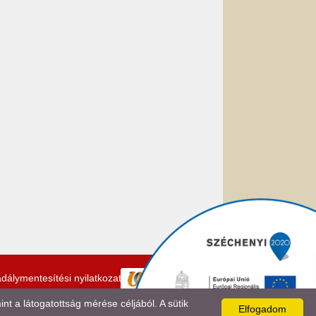
dálymentesítési nyilatkozat
 a látogatottság mérése céljából. A sütik
Elfogadom