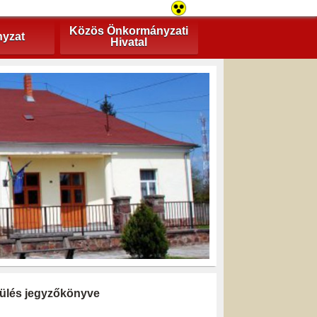
Közös Önkormányzati
yzat
Hivatal
i ülés jegyzőkönyve