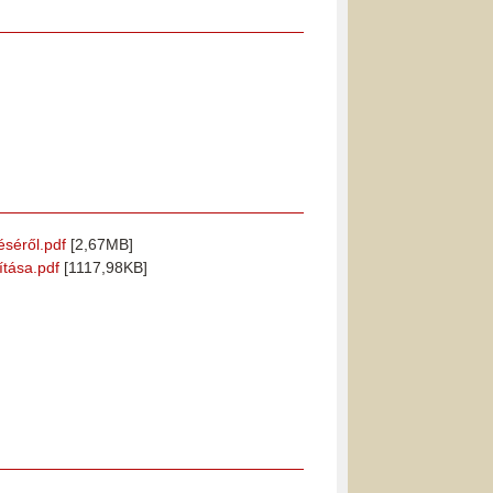
éséről.pdf
[2,67MB]
ítása.pdf
[1117,98KB]