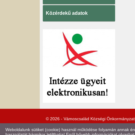
Közérdekű adatok
© 2026 - Vámoscsalád Községi Önkormányzat
Weboldalunk sütiket (cookie) használ működése folyamán annak érde
használatát bármikor letilthatja! Erről bővebb információkat olvashat 