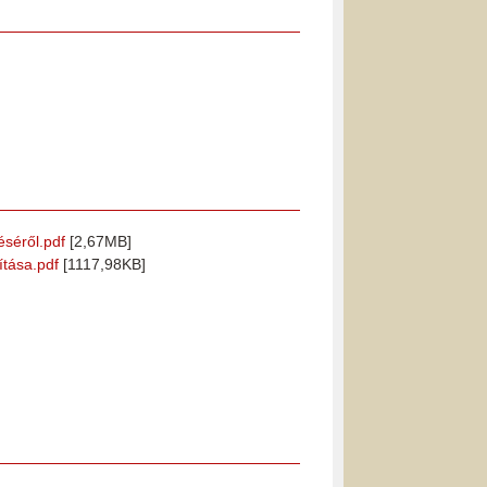
éséről.pdf
[2,67MB]
ítása.pdf
[1117,98KB]