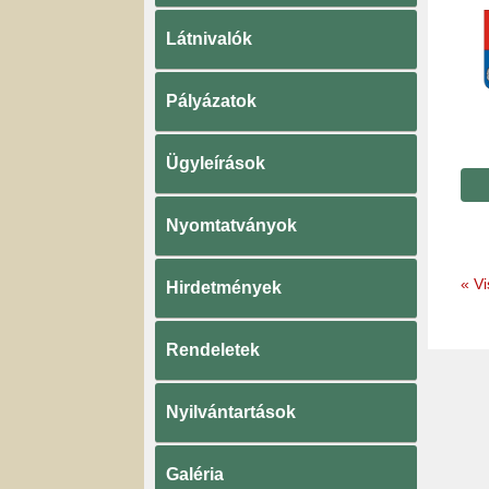
Látnivalók
Pályázatok
Ügyleírások
Nyomtatványok
«
Vi
Hirdetmények
Rendeletek
Nyilvántartások
Galéria