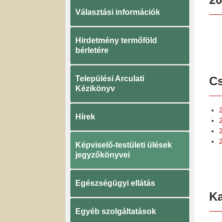
Választási információk
Hirdetmény termőföld
bérletére
Települési Arculati
Cs
Kézikönyv
Hírek
Képviselő-testületi ülések
jegyzőkönyvei
Egészségügyi ellátás
K
Egyéb szolgáltatások