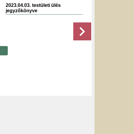
2023.04.03. testületi ülés
2019.1
jegyzőkönyve
jegyz
Részletek