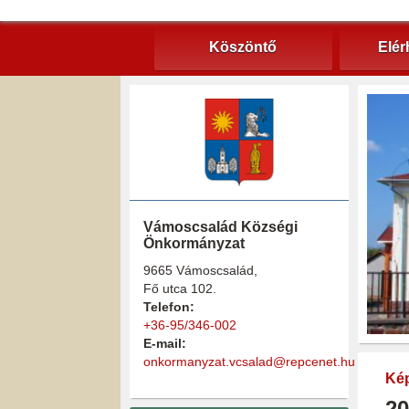
Köszöntő
Elér
Vámoscsalád Községi
Önkormányzat
9665 Vámoscsalád,
Fő utca 102.
Telefon:
+36-95/346-002
E-mail:
onkormanyzat.vcsalad@repcenet.hu
Kép
20