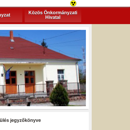
Közös Önkormányzati
yzat
Hivatal
i ülés jegyzőkönyve