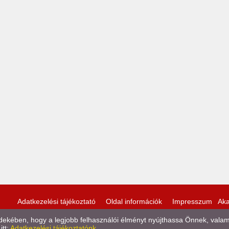
Adatkezelési tájékoztató
Oldal információk
Impresszum
Aka
kében, hogy a legjobb felhasználói élményt nyújthassa Önnek, valamint
itt:
Adatkezelési tájékoztatónk