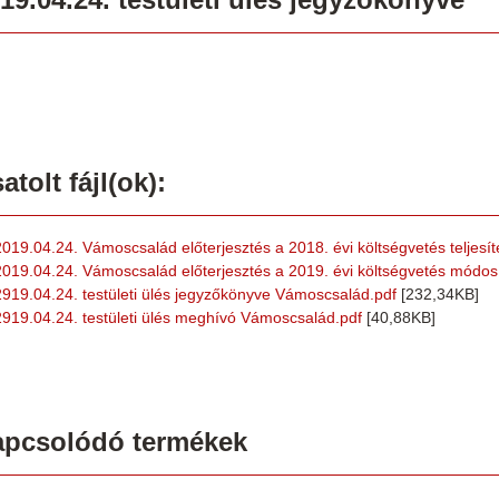
atolt fájl(ok):
2019.04.24. Vámoscsalád előterjesztés a 2018. évi költségvetés teljesít
2019.04.24. Vámoscsalád előterjesztés a 2019. évi költségvetés módos
2919.04.24. testületi ülés jegyzőkönyve Vámoscsalád.pdf
[232,34KB]
2919.04.24. testületi ülés meghívó Vámoscsalád.pdf
[40,88KB]
apcsolódó termékek