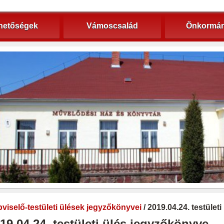
hetőségek
Vámoscsalád
Önkormán
viselő-testületi ülések jegyzőkönyvei
/ 2019.04.24. testület
19.04.24. testületi ülés jegyzőkönyve