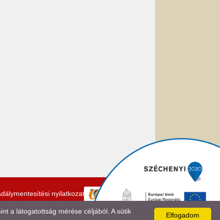
dálymentesítési nyilatkozat
 a látogatottság mérése céljából. A sütik
Elfogadom