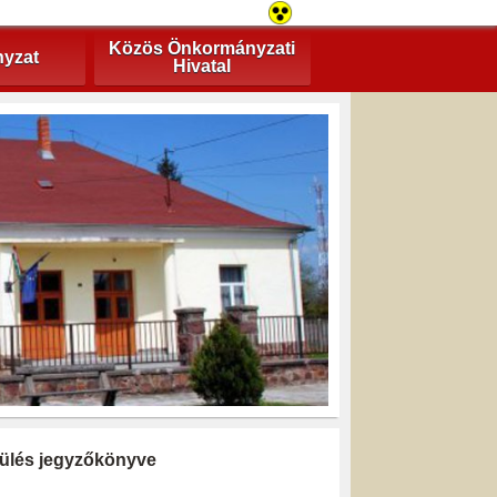
Közös Önkormányzati
yzat
Hivatal
i ülés jegyzőkönyve