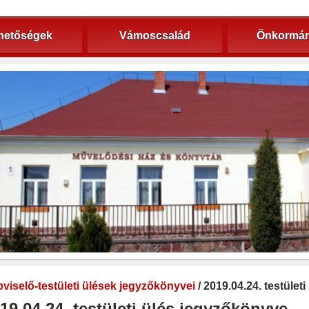
hetőségek
Vámoscsalád
Önkormán
viselő-testületi ülések jegyzőkönyvei
/ 2019.04.24. testület
19.04.24. testületi ülés jegyzőkönyve