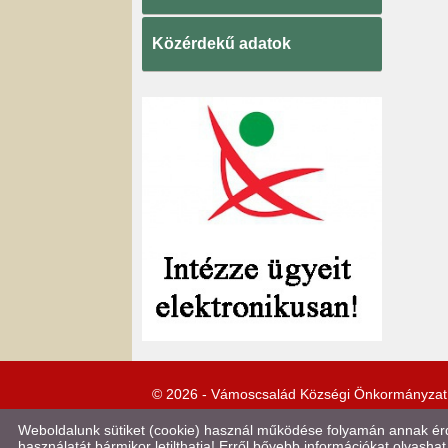
Közérdekű adatok
© 2026 - Vámoscsalád Községi Önkormányzat
Weboldalunk sütiket (cookie) használ működése folyamán annak érde
használatát bármikor letilthatja! Erről bővebb információkat olvashat 