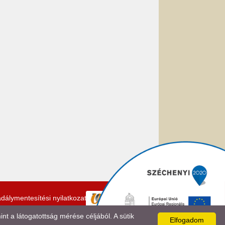
dálymentesítési nyilatkozat
 a látogatottság mérése céljából. A sütik
Elfogadom