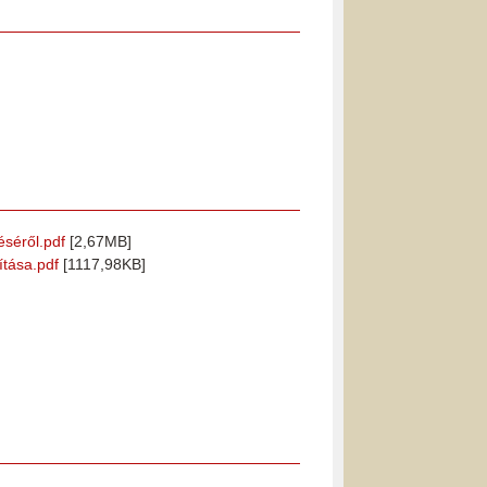
éséről.pdf
[2,67MB]
ítása.pdf
[1117,98KB]