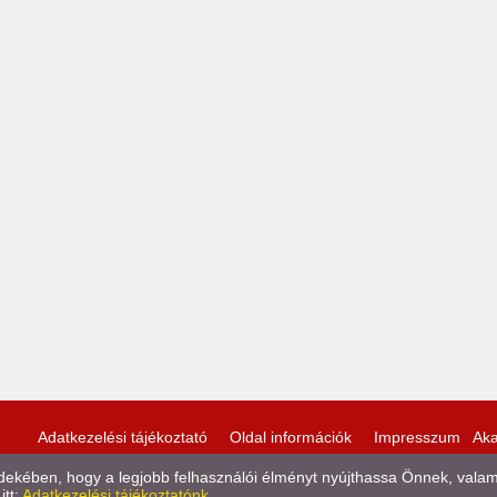
Adatkezelési tájékoztató
Oldal információk
Impresszum
Aka
kében, hogy a legjobb felhasználói élményt nyújthassa Önnek, valamint
itt:
Adatkezelési tájékoztatónk