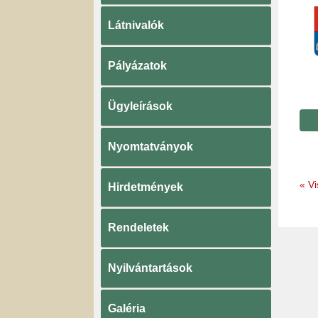
Látnivalók
Pályázatok
Ügyleírások
Nyomtatványok
«
Vi
Hirdetmények
Rendeletek
Nyilvántartások
Galéria