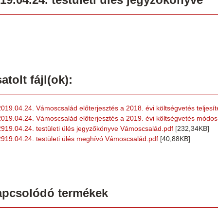
atolt fájl(ok):
2019.04.24. Vámoscsalád előterjesztés a 2018. évi költségvetés teljesít
2019.04.24. Vámoscsalád előterjesztés a 2019. évi költségvetés módos
2919.04.24. testületi ülés jegyzőkönyve Vámoscsalád.pdf
[232,34KB]
2919.04.24. testületi ülés meghívó Vámoscsalád.pdf
[40,88KB]
apcsolódó termékek