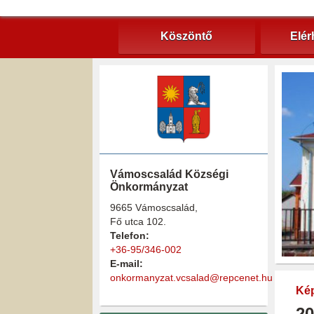
Köszöntő
Elér
Vámoscsalád Községi
Önkormányzat
9665 Vámoscsalád,
Fő utca 102.
Telefon:
+36-95/346-002
E-mail:
onkormanyzat.vcsalad@repcenet.hu
Kép
20