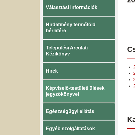
Választási információk
Hirdetmény termőföld
bérletére
Települési Arculati
Cs
Kézikönyv
Hírek
Képviselő-testületi ülések
jegyzőkönyvei
Egészségügyi ellátás
K
Egyéb szolgáltatások