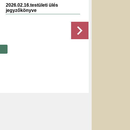
2026.02.16.testületi ülés
2019.10.
jegyzőkönyve
jegyzők
Részletek