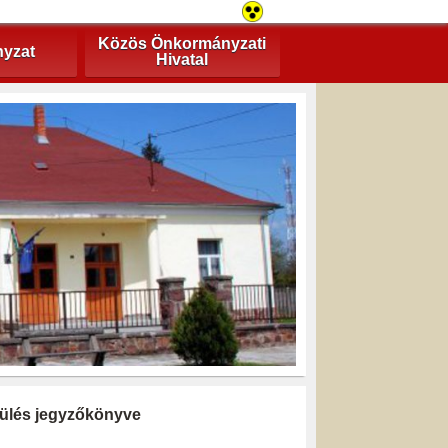
Közös Önkormányzati
yzat
Hivatal
i ülés jegyzőkönyve