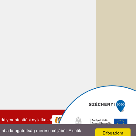
dálymentesítési nyilatkozat
 a látogatottság mérése céljából. A sütik
Elfogadom