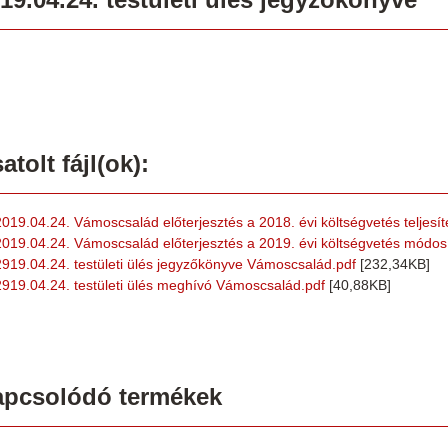
atolt fájl(ok):
2019.04.24. Vámoscsalád előterjesztés a 2018. évi költségvetés teljesít
2019.04.24. Vámoscsalád előterjesztés a 2019. évi költségvetés módos
2919.04.24. testületi ülés jegyzőkönyve Vámoscsalád.pdf
[232,34KB]
2919.04.24. testületi ülés meghívó Vámoscsalád.pdf
[40,88KB]
apcsolódó termékek