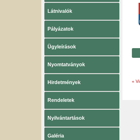
Látnivalók
Pályázatok
Ügyleírások
Nyomtatványok
«
Vi
Hirdetmények
Rendeletek
Nyilvántartások
Galéria