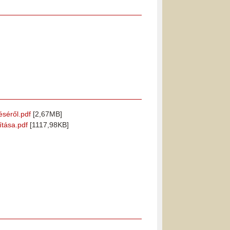
éséről.pdf
[2,67MB]
ítása.pdf
[1117,98KB]