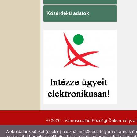
Közérdekű adatok
© 2026 - Vámoscsalád Községi Önkormányzat
Weboldalunk sütiket (cookie) használ működése folyamán annak érde
használatát bármikor letilthatja! Erről bővebb információkat olvashat 