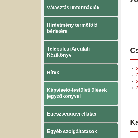
Választási információk
Hirdetmény termőföld
bérletére
Települési Arculati
Cs
Kézikönyv
Hírek
Képviselő-testületi ülések
jegyzőkönyvei
Egészségügyi ellátás
K
Egyéb szolgáltatások