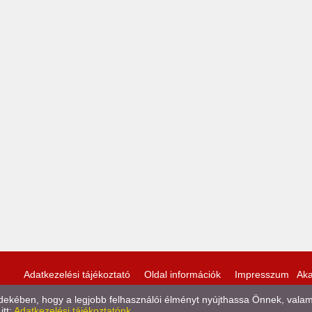
Adatkezelési tájékoztató
Oldal információk
Impresszum
Aka
kében, hogy a legjobb felhasználói élményt nyújthassa Önnek, valamint
itt:
Adatkezelési tájékoztatónk