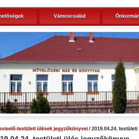
hetőségek
Vámoscsalád
Önkormán
viselő-testületi ülések jegyzőkönyvei
/ 2019.04.24. testület
19.04.24. testületi ülés jegyzőkönyve