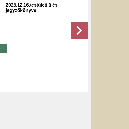
2025.12.16.testületi ülés
2019.0
jegyzőkönyve
jegyz
Részletek