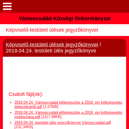
Vámoscsalád Községi Önkormányzat
Keresés
Képviselő-testületi ülések jegyzőkönyvei
Köszöntő
Képviselő-testületi ülések jegyzőkönyvei
/
Elérhetőségek
2019.04.24. testületi ülés jegyzőkönyve
Vámoscsalád
Önkormányzat
Közös Önkormányzati
Csatolt fájl(ok):
Hivatal
2019.04.24. Vámoscsalád előterjesztés a 2018. évi költségvetés
teljesítéséről.pdf
[2,67MB]
2019.04.24. Vámoscsalád előterjesztés a 2019. évi költségvetés
Választási információk
módosítása.pdf
[1117,98KB]
2919.04.24. testületi ülés jegyzőkönyve Vámoscsalád.pdf
[232,34KB]