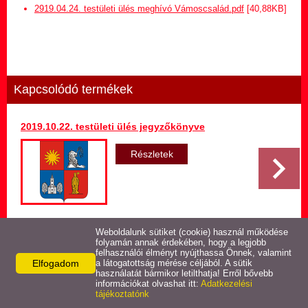
Hirdetmény termőföld
2919.04.24. testületi ülés meghívó Vámoscsalád.pdf
[40,88KB]
bérletére
Települési Arculati
Kézikönyv
Kapcsolódó termékek
Hírek
2019.10.22. testületi ülés jegyzőkönyve
Képviselő-testületi ülések
jegyzőkönyvei
Részletek
Egészségügyi ellátás
Egyéb szolgáltatások
Weboldalunk sütiket (cookie) használ működése
Vissza az előző oldalra!
folyamán annak érdekében, hogy a legjobb
felhasználói élményt nyújthassa Önnek, valamint
Elfogadom
Látnivalók
a látogatottság mérése céljából. A sütik
használatát bármikor letilthatja! Erről bővebb
információkat olvashat itt:
Adatkezelési
tájékoztatónk
Pályázatok