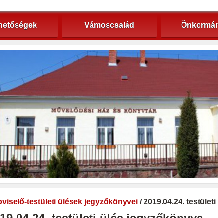
hetőségek
Vámoscsalád
Önkormán
viselő-testületi ülések jegyzőkönyvei
/ 2019.04.24. testület
19.04.24. testületi ülés jegyzőkönyve