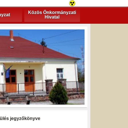
Közös Önkormányzati
yzat
Hivatal
i ülés jegyzőkönyve