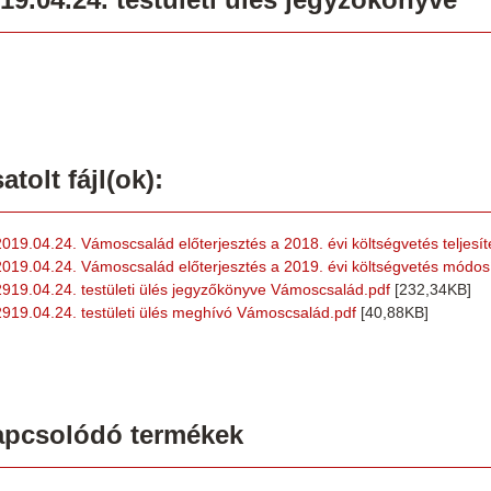
atolt fájl(ok):
2019.04.24. Vámoscsalád előterjesztés a 2018. évi költségvetés teljesít
2019.04.24. Vámoscsalád előterjesztés a 2019. évi költségvetés módos
2919.04.24. testületi ülés jegyzőkönyve Vámoscsalád.pdf
[232,34KB]
2919.04.24. testületi ülés meghívó Vámoscsalád.pdf
[40,88KB]
apcsolódó termékek