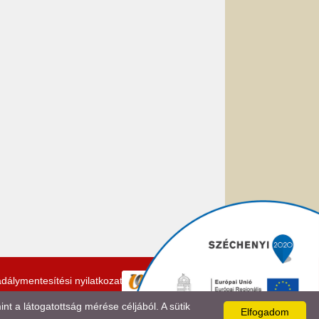
dálymentesítési nyilatkozat
 a látogatottság mérése céljából. A sütik
Elfogadom