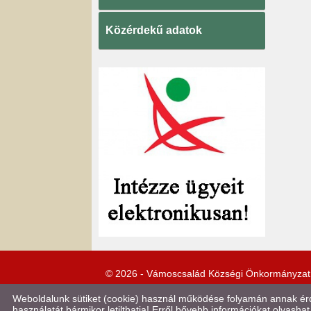
Közérdekű adatok
© 2026 - Vámoscsalád Községi Önkormányzat
Weboldalunk sütiket (cookie) használ működése folyamán annak érde
használatát bármikor letilthatja! Erről bővebb információkat olvashat 