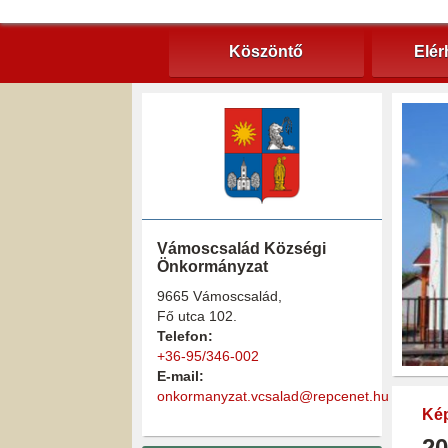
Köszöntő
Elér
Vámoscsalád Községi
Önkormányzat
9665 Vámoscsalád,
Fő utca 102.
Telefon:
+36-95/346-002
E-mail:
onkormanyzat.vcsalad@repcenet.hu
Kép
20