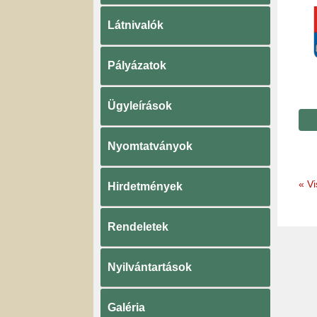
Látnivalók
Pályázatok
Ügyleírások
Nyomtatványok
«
Vi
Hirdetmények
Rendeletek
Nyilvántartások
Galéria