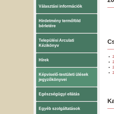
Választási információk
Hirdetmény termőföld
bérletére
Települési Arculati
Cs
Kézikönyv
Hírek
Képviselő-testületi ülések
jegyzőkönyvei
Egészségügyi ellátás
K
Egyéb szolgáltatások