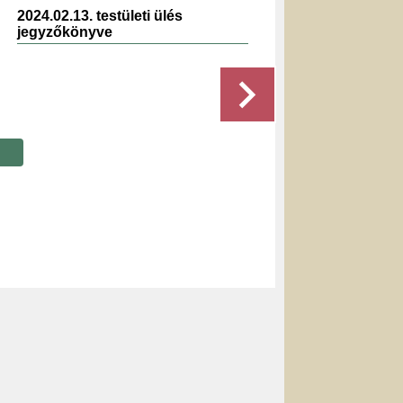
2024.02.13. testületi ülés
2019.12.
jegyzőkönyve
jegyzők
Részletek