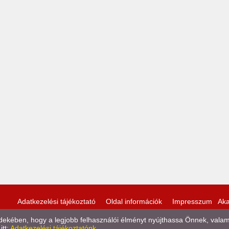
Adatkezelési tájékoztató
Oldal információk
Impresszum
Aka
kében, hogy a legjobb felhasználói élményt nyújthassa Önnek, valamint
itt:
Adatkezelési tájékoztatónk