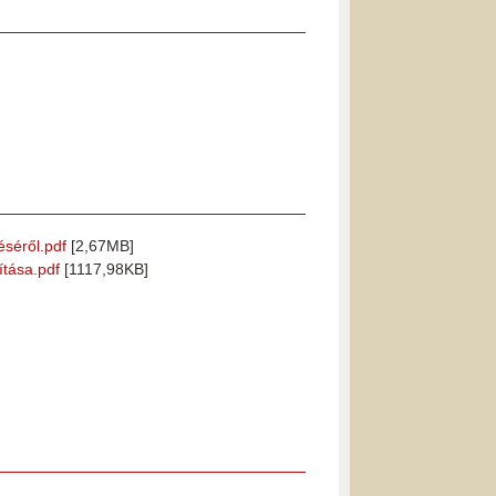
éséről.pdf
[2,67MB]
ítása.pdf
[1117,98KB]