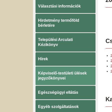
Választási információk
Hirdetmény termőföld
bérletére
Települési Arculati
Cs
Kézikönyv
Hírek
Képviselő-testületi ülések
jegyzőkönyvei
Egészségügyi ellátás
K
Egyéb szolgáltatások