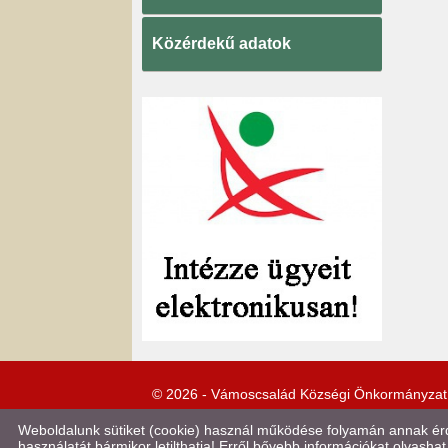
Közérdekű adatok
© 2026 - Vámoscsalád Községi Önkormányzat
Weboldalunk sütiket (cookie) használ működése folyamán annak érde
használatát bármikor letilthatja! Erről bővebb információkat olvashat 