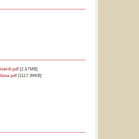
éséről.pdf
[2,67MB]
ítása.pdf
[1117,98KB]