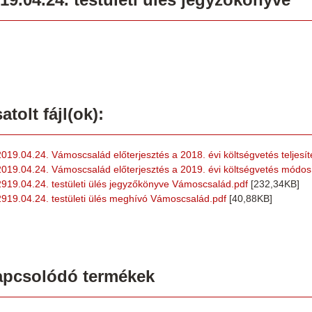
atolt fájl(ok):
2019.04.24. Vámoscsalád előterjesztés a 2018. évi költségvetés teljesít
2019.04.24. Vámoscsalád előterjesztés a 2019. évi költségvetés módos
2919.04.24. testületi ülés jegyzőkönyve Vámoscsalád.pdf
[232,34KB]
2919.04.24. testületi ülés meghívó Vámoscsalád.pdf
[40,88KB]
apcsolódó termékek