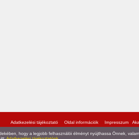
Adatkezelési tájékoztató
Oldal információk
Impresszum
Aka
kében, hogy a legjobb felhasználói élményt nyújthassa Önnek, valamint
itt:
Adatkezelési tájékoztatónk