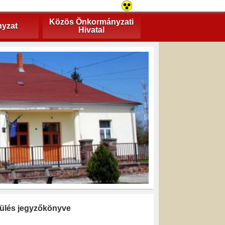
Közös Önkormányzati
yzat
Hivatal
i ülés jegyzőkönyve