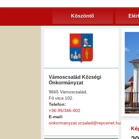
Köszöntő
Elér
Vámoscsalád Községi
Önkormányzat
9665 Vámoscsalád,
Fő utca 102.
Telefon:
+36-95/346-002
E-mail:
onkormanyzat.vcsalad@repcenet.hu
Kép
20