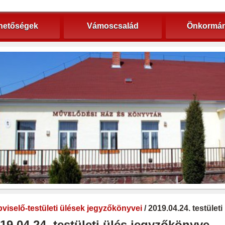
hetőségek
Vámoscsalád
Önkormán
viselő-testületi ülések jegyzőkönyvei
/ 2019.04.24. testület
19.04.24. testületi ülés jegyzőkönyve