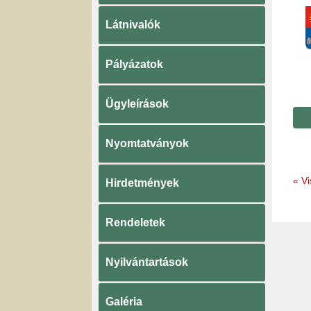
Látnivalók
Pályázatok
Ügyleírások
Nyomtatványok
«
Vi
Hirdetmények
Rendeletek
Nyilvántartások
Galéria