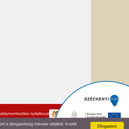
dálymentesítési nyilatkozat
 a látogatottság mérése céljából. A sütik
Elfogadom