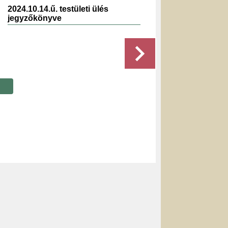
2024.10.14.ű. testületi ülés
2024.0
jegyzőkönyve
jegyz
Részletek