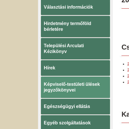
Választási információk
Hirdetmény termőföld
bérletére
Települési Arculati
Cs
Kézikönyv
Hírek
Képviselő-testületi ülések
jegyzőkönyvei
Egészségügyi ellátás
K
Egyéb szolgáltatások