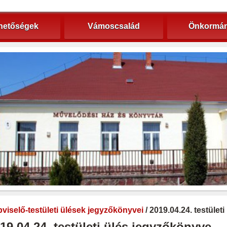
hetőségek
Vámoscsalád
Önkormán
viselő-testületi ülések jegyzőkönyvei
/ 2019.04.24. testület
19.04.24. testületi ülés jegyzőkönyve