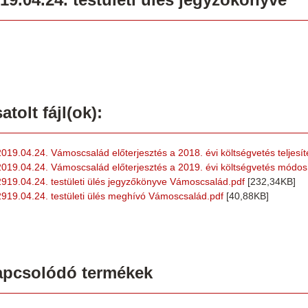
atolt fájl(ok):
2019.04.24. Vámoscsalád előterjesztés a 2018. évi költségvetés teljesít
2019.04.24. Vámoscsalád előterjesztés a 2019. évi költségvetés módos
2919.04.24. testületi ülés jegyzőkönyve Vámoscsalád.pdf
[232,34KB]
2919.04.24. testületi ülés meghívó Vámoscsalád.pdf
[40,88KB]
apcsolódó termékek