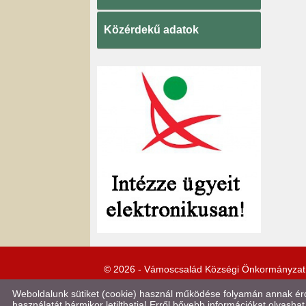
Közérdekű adatok
© 2026 - Vámoscsalád Községi Önkormányzat
Weboldalunk sütiket (cookie) használ működése folyamán annak érde
használatát bármikor letilthatja! Erről bővebb információkat olvashat 