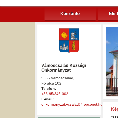
Köszöntő
Elér
Vámoscsalád Községi
Önkormányzat
9665 Vámoscsalád,
Fő utca 102.
Telefon:
+36-95/346-002
E-mail:
onkormanyzat.vcsalad@repcenet.hu
Kép
20