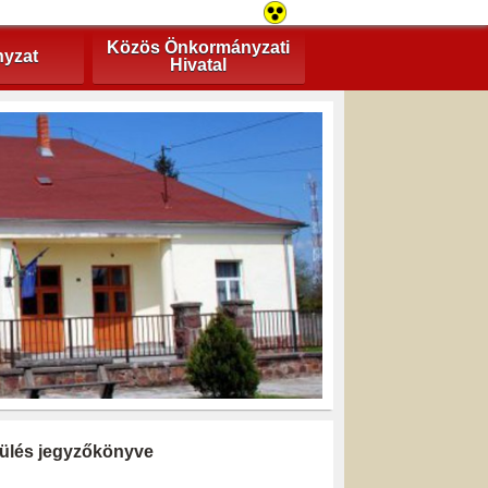
Közös Önkormányzati
yzat
Hivatal
i ülés jegyzőkönyve