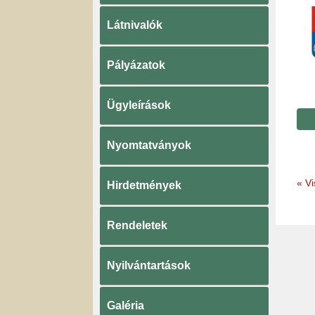
Látnivalók
Pályázatok
Ügyleírások
Nyomtatványok
«
Vi
Hirdetmények
Rendeletek
Nyilvántartások
Galéria