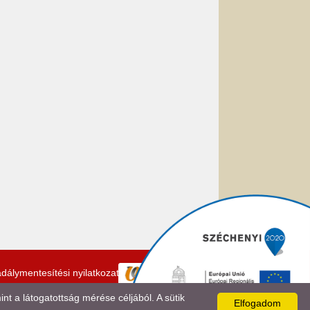
dálymentesítési nyilatkozat
 a látogatottság mérése céljából. A sütik
Elfogadom