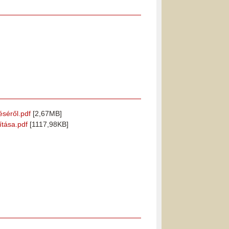
éséről.pdf
[2,67MB]
ítása.pdf
[1117,98KB]