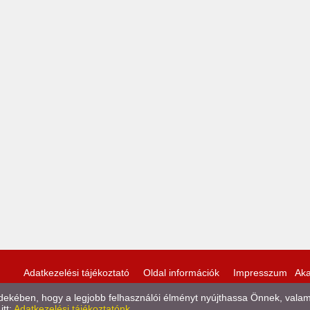
Adatkezelési tájékoztató
Oldal információk
Impresszum
Aka
kében, hogy a legjobb felhasználói élményt nyújthassa Önnek, valamint
itt:
Adatkezelési tájékoztatónk