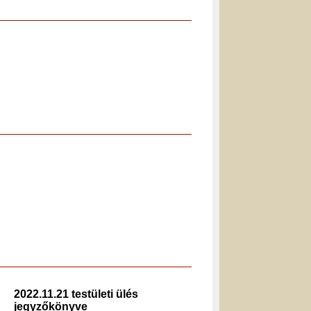
2022.11.21 testületi ülés
2022.12.
jegyzőkönyve
jegyzők