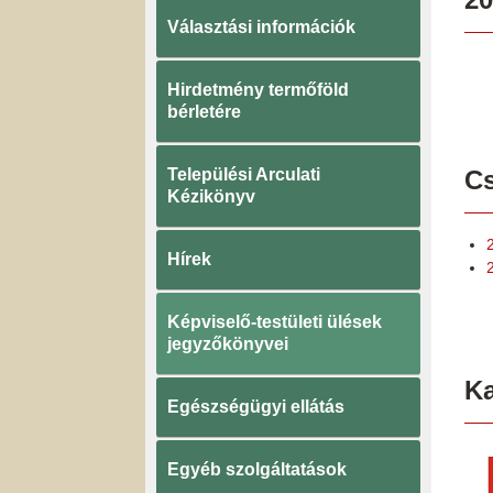
Választási információk
Hirdetmény termőföld
bérletére
Települési Arculati
Cs
Kézikönyv
Hírek
Képviselő-testületi ülések
jegyzőkönyvei
K
Egészségügyi ellátás
Egyéb szolgáltatások