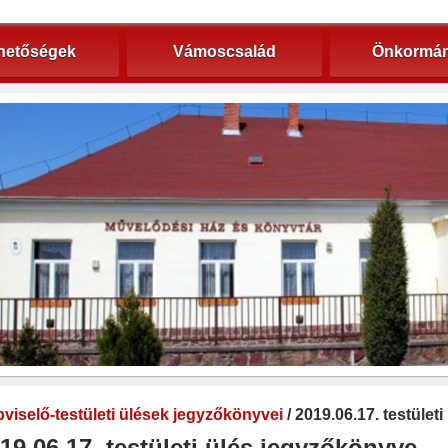
hetőségek
Vámoscsalád
Önkormán
viselő-testületi ülések jegyzőkönyvei
/ 2019.06.17. testület
19.06.17. testületi ülés jegyzőkönyve