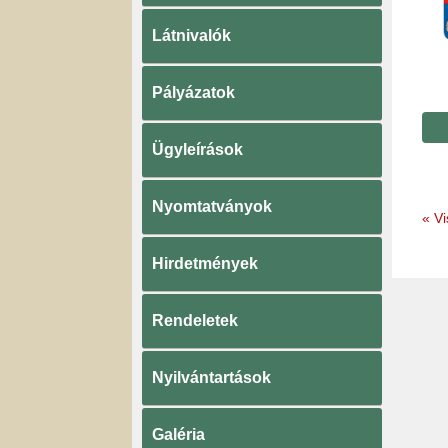
Látnivalók
Pályázatok
Ügyleírások
Nyomtatványok
«
Vi
Hirdetmények
Rendeletek
Nyilvántartások
Galéria