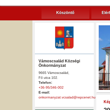
Köszöntő
Elér
Vámoscsalád Községi
Önkormányzat
9665 Vámoscsalád,
Fő utca 102.
Telefon:
+36-95/346-002
E-mail:
onkormanyzat.vcsalad@repcenet.hu
Kép
20