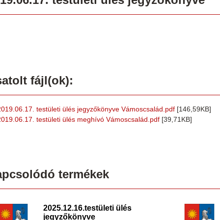
atolt fájl(ok):
2019.06.17. testületi ülés jegyzőkönyve Vámoscsalád.pdf
[146,59KB]
2019.06.17. testületi ülés meghívó Vámoscsalád.pdf
[39,71KB]
apcsolódó termékek
2025.12.16.testületi ülés
jegyzőkönyve