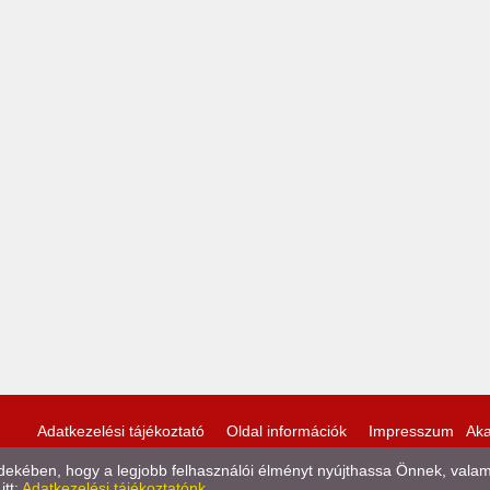
Adatkezelési tájékoztató
Oldal információk
Impresszum
Aka
kében, hogy a legjobb felhasználói élményt nyújthassa Önnek, valamint
itt:
Adatkezelési tájékoztatónk