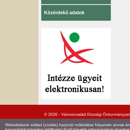
Közérdekű adatok
© 2026 - Vámoscsalád Községi Önkormányzat
Weboldalunk sütiket (cookie) használ működése folyamán annak érde
használatát bármikor letilthatja! Erről bővebb információkat olvashat 