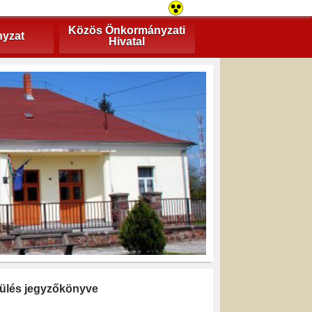
Közös Önkormányzati
yzat
Hivatal
i ülés jegyzőkönyve