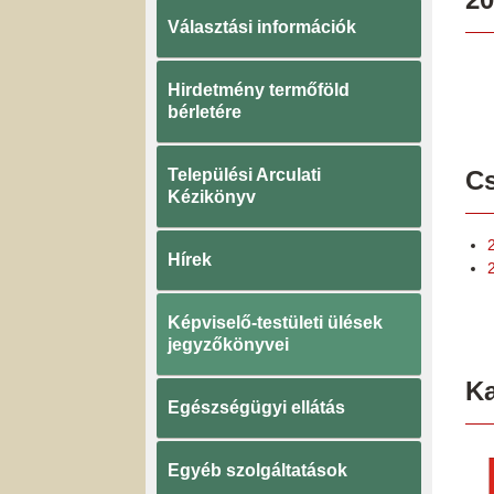
Választási információk
Hirdetmény termőföld
bérletére
Települési Arculati
Cs
Kézikönyv
Hírek
Képviselő-testületi ülések
jegyzőkönyvei
K
Egészségügyi ellátás
Egyéb szolgáltatások