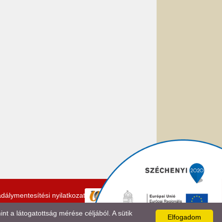
dálymentesítési nyilatkozat
 a látogatottság mérése céljából. A sütik
Elfogadom