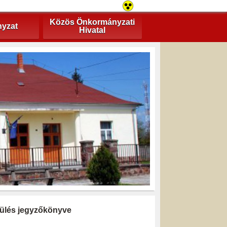
Közös Önkormányzati
yzat
Hivatal
i ülés jegyzőkönyve