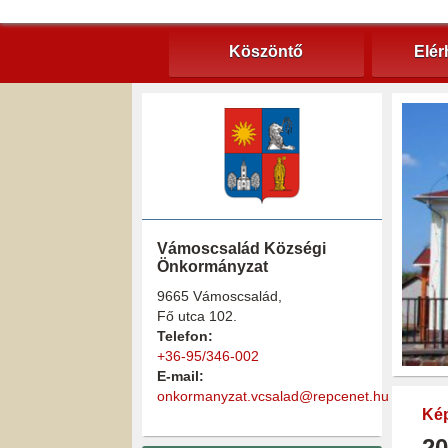
Köszöntő
Elér
Vámoscsalád Községi
Önkormányzat
9665 Vámoscsalád,
Fő utca 102.
Telefon:
+36-95/346-002
E-mail:
onkormanyzat.vcsalad@repcenet.hu
Kép
20