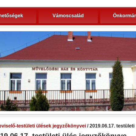
hetőségek
Vámoscsalád
Önkormán
viselő-testületi ülések jegyzőkönyvei
/ 2019.06.17. testület
19.06.17. testületi ülés jegyzőkönyve