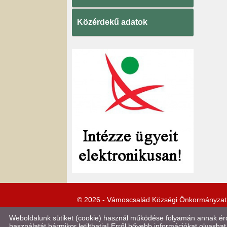
Közérdekű adatok
© 2026 - Vámoscsalád Községi Önkormányzat
Weboldalunk sütiket (cookie) használ működése folyamán annak érde
használatát bármikor letilthatja! Erről bővebb információkat olvashat 