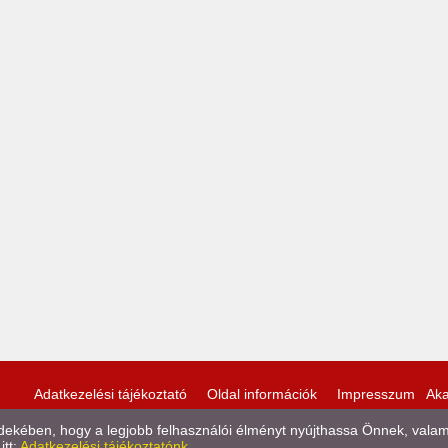
Adatkezelési tájékoztató
Oldal információk
Impresszum
Aka
kében, hogy a legjobb felhasználói élményt nyújthassa Önnek, valamint
itt:
Adatkezelési tájékoztatónk