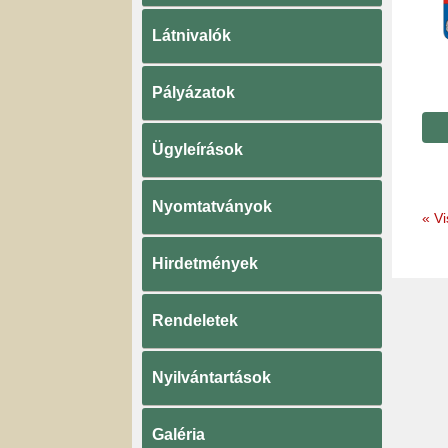
Látnivalók
Pályázatok
Ügyleírások
Nyomtatványok
«
Vi
Hirdetmények
Rendeletek
Nyilvántartások
Galéria