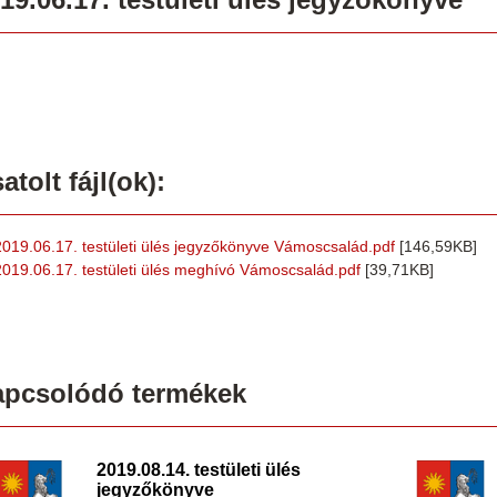
atolt fájl(ok):
2019.06.17. testületi ülés jegyzőkönyve Vámoscsalád.pdf
[146,59KB]
2019.06.17. testületi ülés meghívó Vámoscsalád.pdf
[39,71KB]
apcsolódó termékek
2019.08.14. testületi ülés
jegyzőkönyve