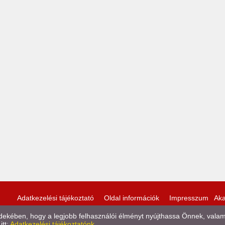
Adatkezelési tájékoztató
Oldal információk
Impresszum
Aka
kében, hogy a legjobb felhasználói élményt nyújthassa Önnek, valamint
itt:
Adatkezelési tájékoztatónk