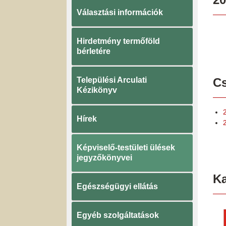
Választási információk
Hirdetmény termőföld
bérletére
Települési Arculati
Cs
Kézikönyv
Hírek
Képviselő-testületi ülések
jegyzőkönyvei
K
Egészségügyi ellátás
Egyéb szolgáltatások