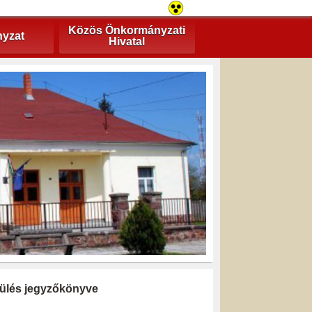
Közös Önkormányzati
yzat
Hivatal
i ülés jegyzőkönyve