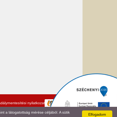
dálymentesítési nyilatkozat
 a látogatottság mérése céljából. A sütik
Elfogadom