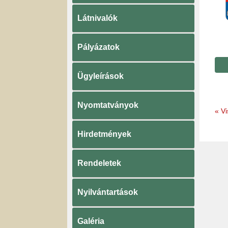
Látnivalók
Pályázatok
Ügyleírások
Nyomtatványok
«
Vi
Hirdetmények
Rendeletek
Nyilvántartások
Galéria