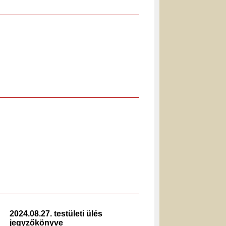
2024.08.27. testületi ülés
2023.1
jegyzőkönyve
jegyz