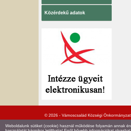
Közérdekű adatok
© 2026 - Vámoscsalád Községi Önkormányzat
Weboldalunk sütiket (cookie) használ működése folyamán annak érde
használatát bármikor letilthatja! Erről bővebb információkat olvashat 