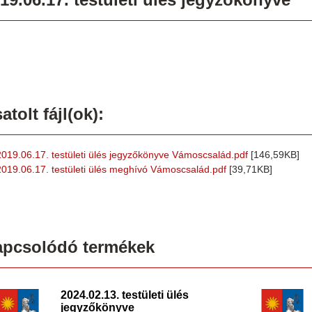
atolt fájl(ok):
2019.06.17. testületi ülés jegyzőkönyve Vámoscsalád.pdf
[146,59KB]
2019.06.17. testületi ülés meghívó Vámoscsalád.pdf
[39,71KB]
apcsolódó termékek
2024.02.13. testületi ülés
jegyzőkönyve