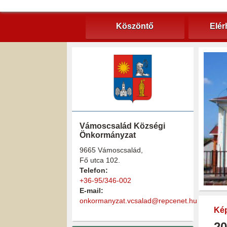
Köszöntő
Elér
Vámoscsalád Községi
Önkormányzat
9665 Vámoscsalád,
Fő utca 102.
Telefon:
+36-95/346-002
E-mail:
onkormanyzat.vcsalad@repcenet.hu
Kép
20