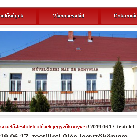
hetőségek
Vámoscsalád
Önkormán
viselő-testületi ülések jegyzőkönyvei
/ 2019.06.17. testület
19.06.17. testületi ülés jegyzőkönyve