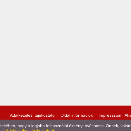
Adatkezelési tájékoztató
Oldal információk
Impresszum
Aka
kében, hogy a legjobb felhasználói élményt nyújthassa Önnek, valamint
itt:
Adatkezelési tájékoztatónk