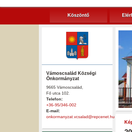
Köszöntő
Elér
Vámoscsalád Községi
Önkormányzat
9665 Vámoscsalád,
Fő utca 102.
Telefon:
+36-95/346-002
E-mail:
onkormanyzat.vcsalad@repcenet.hu
Kép
20