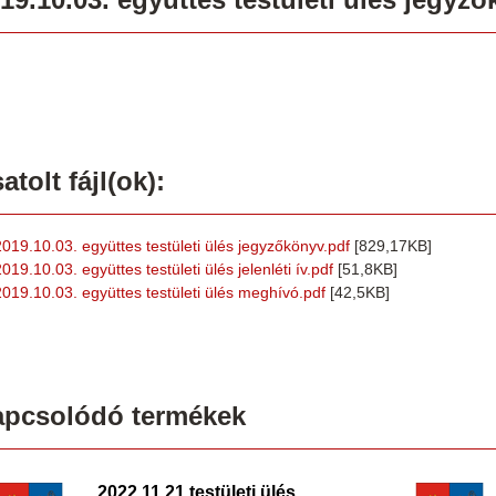
atolt fájl(ok):
2019.10.03. együttes testületi ülés jegyzőkönyv.pdf
[829,17KB]
019.10.03. együttes testületi ülés jelenléti ív.pdf
[51,8KB]
2019.10.03. együttes testületi ülés meghívó.pdf
[42,5KB]
apcsolódó termékek
2022.11.21 testületi ülés