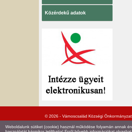
Közérdekű adatok
© 2026 - Vámoscsalád Községi Önkormányzat
Weboldalunk sütiket (cookie) használ működése folyamán annak érde
használatát bármikor letilthatja! Erről bővebb információkat olvashat 