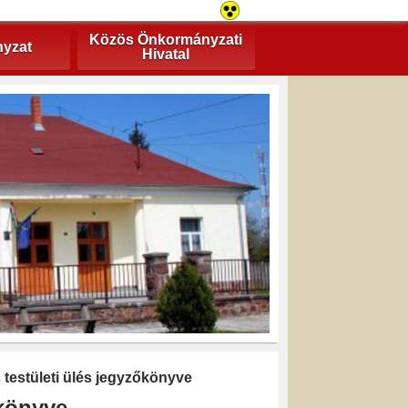
Közös Önkormányzati
yzat
Hivatal
s testületi ülés jegyzőkönyve
őkönyve