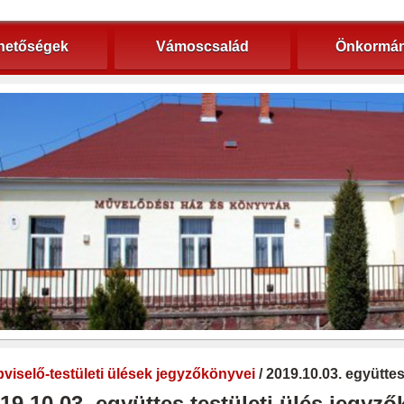
hetőségek
Vámoscsalád
Önkormán
viselő-testületi ülések jegyzőkönyvei
/ 2019.10.03. együtte
19.10.03. együttes testületi ülés jegyz