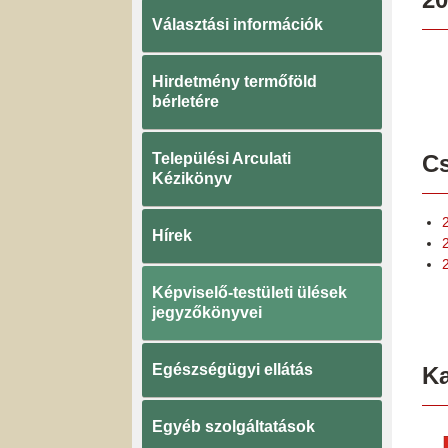
Választási információk
Hirdetmény termőföld
bérletére
Települési Arculati
Cs
Kézikönyv
Hírek
2
Képviselő-testületi ülések
jegyzőkönyvei
Egészségügyi ellátás
K
Egyéb szolgáltatások