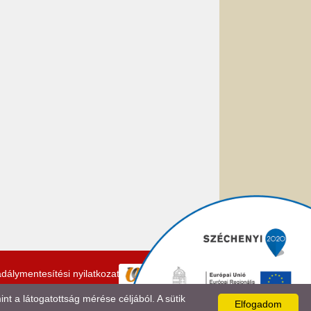
dálymentesítési nyilatkozat
 a látogatottság mérése céljából. A sütik
Elfogadom