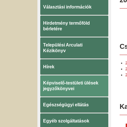
Választási információk
Hirdetmény termőföld
bérletére
Települési Arculati
Cs
Kézikönyv
Hírek
2
Képviselő-testületi ülések
jegyzőkönyvei
Egészségügyi ellátás
K
Egyéb szolgáltatások