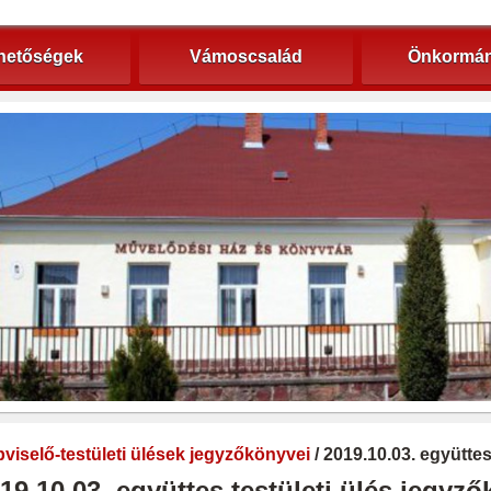
hetőségek
Vámoscsalád
Önkormán
viselő-testületi ülések jegyzőkönyvei
/ 2019.10.03. együtte
19.10.03. együttes testületi ülés jegyz