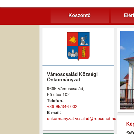
Köszöntő
Elér
Vámoscsalád Községi
Önkormányzat
9665 Vámoscsalád,
Fő utca 102.
Telefon:
+36-95/346-002
E-mail:
onkormanyzat.vcsalad@repcenet.hu
Kép
20