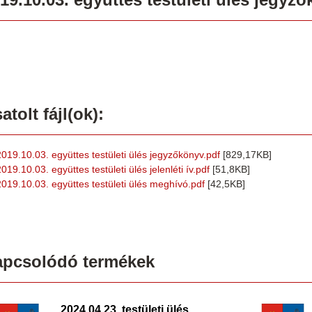
atolt fájl(ok):
2019.10.03. együttes testületi ülés jegyzőkönyv.pdf
[829,17KB]
019.10.03. együttes testületi ülés jelenléti ív.pdf
[51,8KB]
2019.10.03. együttes testületi ülés meghívó.pdf
[42,5KB]
apcsolódó termékek
2024.04.23. testületi ülés