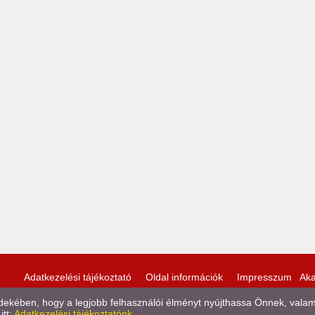
Adatkezelési tájékoztató
Oldal információk
Impresszum
Aka
kében, hogy a legjobb felhasználói élményt nyújthassa Önnek, valamint
itt:
Adatkezelési tájékoztatónk