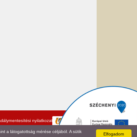
dálymentesítési nyilatkozat
 a látogatottság mérése céljából. A sütik
Elfogadom