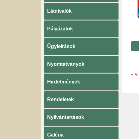
Látnivalók
Pályázatok
Ügyleírások
Nyomtatványok
«
Vi
Hirdetmények
Rendeletek
Nyilvántartások
Galéria