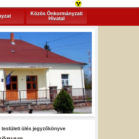
Közös Önkormányzati
yzat
Hivatal
s testületi ülés jegyzőkönyve
őkönyve