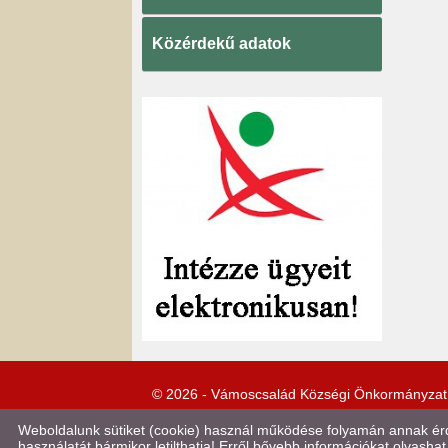
Közérdekű adatok
© 2026 - Vámoscsalád Községi Önkormányzat
Weboldalunk sütiket (cookie) használ működése folyamán annak érde
használatát bármikor letilthatja! Erről bővebb információkat olvashat 