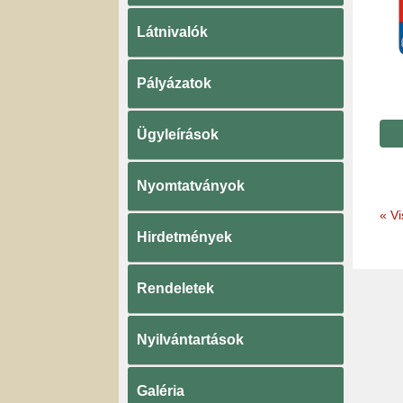
Látnivalók
Pályázatok
Ügyleírások
Nyomtatványok
«
Vi
Hirdetmények
Rendeletek
Nyilvántartások
Galéria