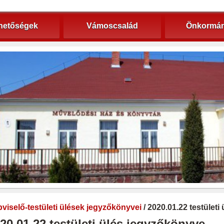
hetőségek
Vámoscsalád
Önkormán
viselő-testületi ülések jegyzőkönyvei
/ 2020.01.22 testület
20.01.22 testületi ülés jegyzőkönyve