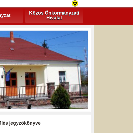
Közös Önkormányzati
yzat
Hivatal
i ülés jegyzőkönyve