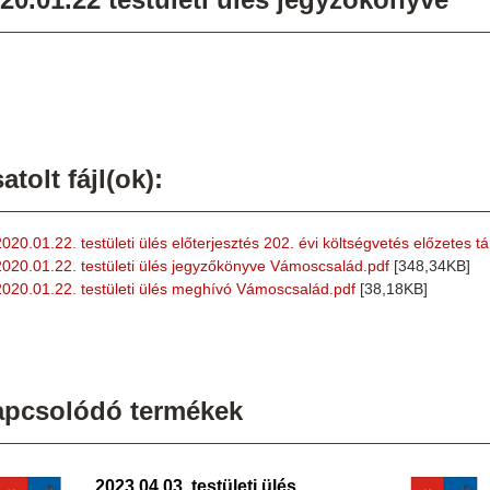
atolt fájl(ok):
2020.01.22. testületi ülés előterjesztés 202. évi költségvetés előzetes
2020.01.22. testületi ülés jegyzőkönyve Vámoscsalád.pdf
[348,34KB]
2020.01.22. testületi ülés meghívó Vámoscsalád.pdf
[38,18KB]
apcsolódó termékek
2023.04.03. testületi ülés