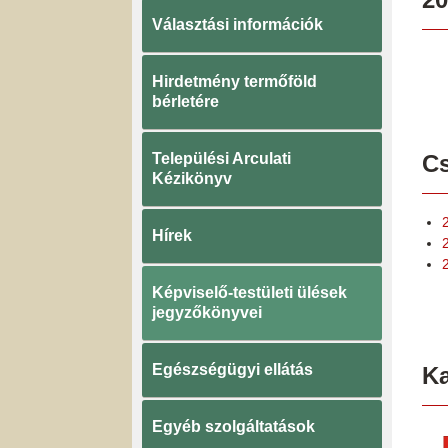
Választási információk
Hirdetmény termőföld
bérletére
Települési Arculati
Cs
Kézikönyv
Hírek
Képviselő-testületi ülések
jegyzőkönyvei
Egészségügyi ellátás
K
Egyéb szolgáltatások