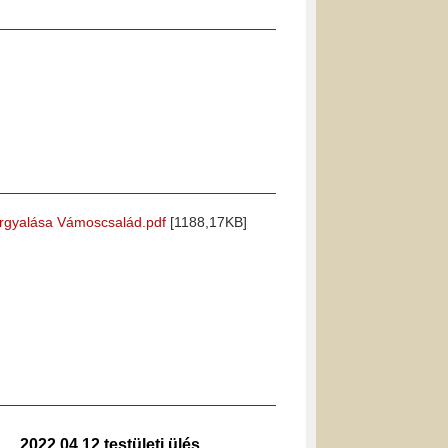
 tárgyalása Vámoscsalád.pdf
[1188,17KB]
2022.04.12 testületi ülés
2025.0