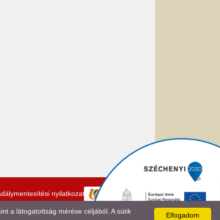
dálymentesítési nyilatkozat
 a látogatottság mérése céljából. A sütik
Elfogadom