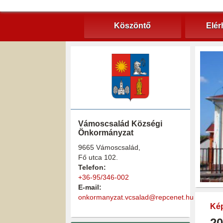
Köszöntő
Elér
Vámoscsalád Községi
Önkormányzat
9665 Vámoscsalád,
Fő utca 102.
Telefon:
+36-95/346-002
E-mail:
onkormanyzat.vcsalad@repcenet.hu
Kép
20