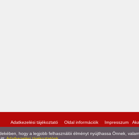
Adatkezelési tájékoztató
Oldal információk
Impresszum
Aka
kében, hogy a legjobb felhasználói élményt nyújthassa Önnek, valamint
itt:
Adatkezelési tájékoztatónk