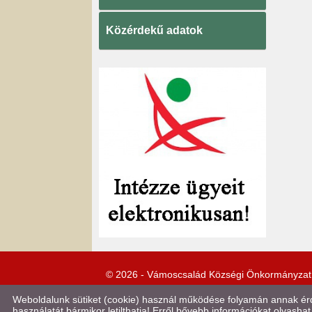
Közérdekű adatok
© 2026 - Vámoscsalád Községi Önkormányzat
Weboldalunk sütiket (cookie) használ működése folyamán annak érde
használatát bármikor letilthatja! Erről bővebb információkat olvashat 