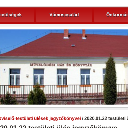
hetőségek
Vámoscsalád
Önkormán
viselő-testületi ülések jegyzőkönyvei
/ 2020.01.22 testület
20.01.22 testületi ülés jegyzőkönyve