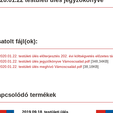
atolt fájl(ok):
2020.01.22. testületi ülés előterjesztés 202. évi költségvetés előzetes
2020.01.22. testületi ülés jegyzőkönyve Vámoscsalád.pdf
[348,34KB]
2020.01.22. testületi ülés meghívó Vámoscsalád.pdf
[38,18KB]
apcsolódó termékek
2019.09.18. testületi ülés