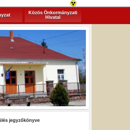
Közös Önkormányzati
yzat
Hivatal
i ülés jegyzőkönyve