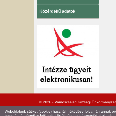
Közérdekű adatok
© 2026 - Vámoscsalád Községi Önkormányzat
Weboldalunk sütiket (cookie) használ működése folyamán annak érde
használatát bármikor letilthatja! Erről bővebb információkat olvashat 