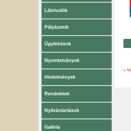
Látnivalók
Pályázatok
Ügyleírások
Nyomtatványok
«
Vi
Hirdetmények
Rendeletek
Nyilvántartások
Galéria