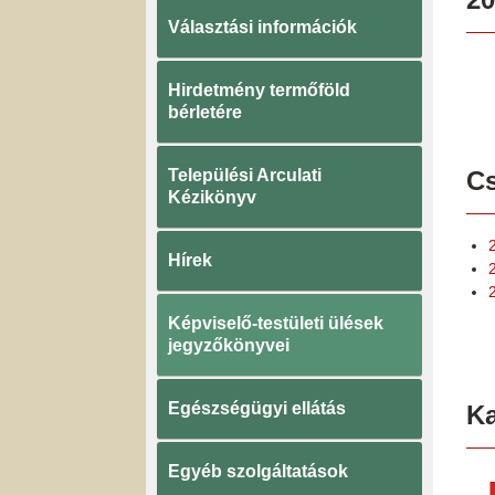
Választási információk
Hirdetmény termőföld
bérletére
Települési Arculati
Cs
Kézikönyv
Hírek
Képviselő-testületi ülések
jegyzőkönyvei
Egészségügyi ellátás
K
Egyéb szolgáltatások