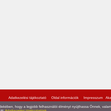
Adatkezelési tájékoztató
Oldal információk
Impresszum
Aka
kében, hogy a legjobb felhasználói élményt nyújthassa Önnek, valamint
itt:
Adatkezelési tájékoztatónk