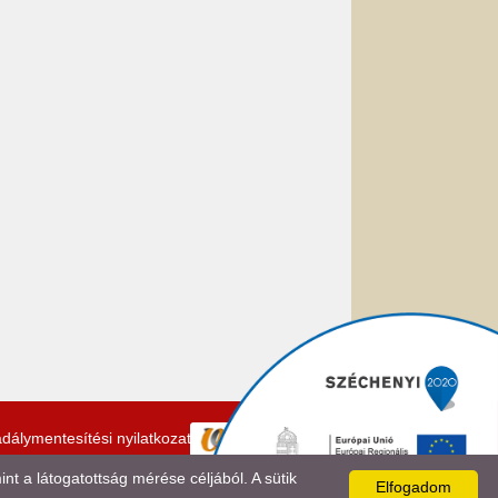
dálymentesítési nyilatkozat
 a látogatottság mérése céljából. A sütik
Elfogadom