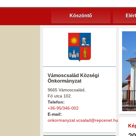
Köszöntő
Elér
Vámoscsalád Községi
Önkormányzat
9665 Vámoscsalád,
Fő utca 102.
Telefon:
+36-95/346-002
E-mail:
onkormanyzat.vcsalad@repcenet.hu
Kép
20