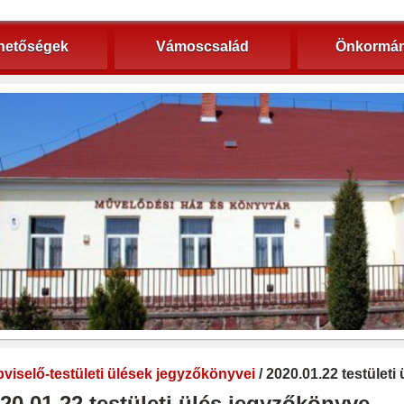
hetőségek
Vámoscsalád
Önkormán
viselő-testületi ülések jegyzőkönyvei
/ 2020.01.22 testület
20.01.22 testületi ülés jegyzőkönyve