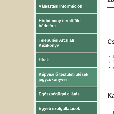
Választási információk
Hirdetmény termőföld
bérletére
Települési Arculati
Cs
Kézikönyv
Hírek
Képviselő-testületi ülések
jegyzőkönyvei
Egészségügyi ellátás
K
Egyéb szolgáltatások