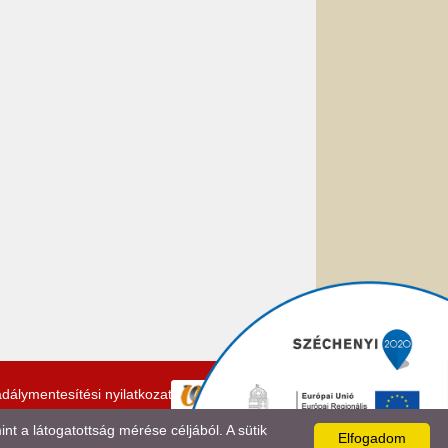
dálymentesítési nyilatkozat
 a látogatottság mérése céljából. A sütik
Elfogadom