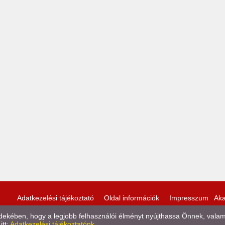
Adatkezelési tájékoztató
Oldal információk
Impresszum
Aka
kében, hogy a legjobb felhasználói élményt nyújthassa Önnek, valamint
itt:
Adatkezelési tájékoztatónk