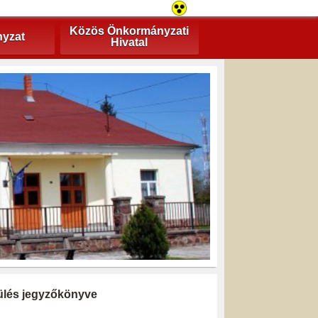
Közös Önkormányzati
yzat
Hivatal
i ülés jegyzőkönyve