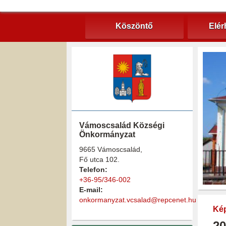
Köszöntő
Elér
Vámoscsalád Községi
Önkormányzat
9665 Vámoscsalád,
Fő utca 102.
Telefon:
+36-95/346-002
E-mail:
onkormanyzat.vcsalad@repcenet.hu
Kép
20