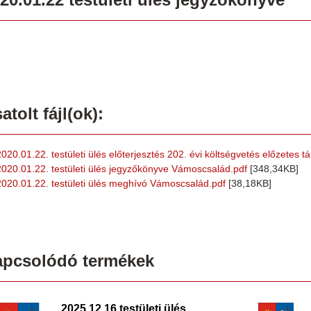
atolt fájl(ok):
2020.01.22. testületi ülés előterjesztés 202. évi költségvetés előzetes
2020.01.22. testületi ülés jegyzőkönyve Vámoscsalád.pdf
[348,34KB]
2020.01.22. testületi ülés meghívó Vámoscsalád.pdf
[38,18KB]
apcsolódó termékek
2025.12.16.testületi ülés