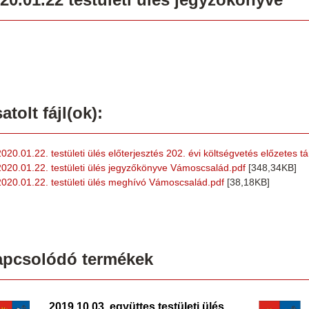
atolt fájl(ok):
2020.01.22. testületi ülés előterjesztés 202. évi költségvetés előzetes
2020.01.22. testületi ülés jegyzőkönyve Vámoscsalád.pdf
[348,34KB]
2020.01.22. testületi ülés meghívó Vámoscsalád.pdf
[38,18KB]
apcsolódó termékek
2019.10.03. együttes testületi ülés