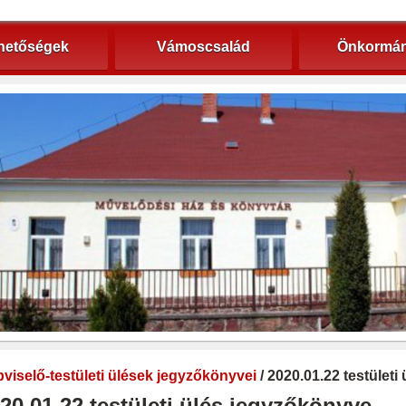
hetőségek
Vámoscsalád
Önkormán
viselő-testületi ülések jegyzőkönyvei
/ 2020.01.22 testület
20.01.22 testületi ülés jegyzőkönyve