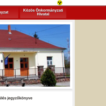
Közös Önkormányzati
yzat
Hivatal
i ülés jegyzőkönyve