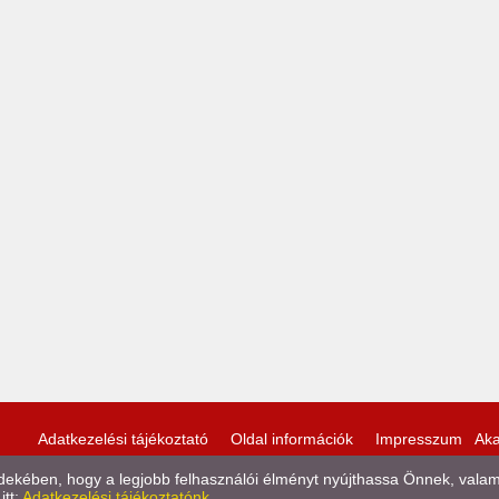
Adatkezelési tájékoztató
Oldal információk
Impresszum
Aka
kében, hogy a legjobb felhasználói élményt nyújthassa Önnek, valamint
itt:
Adatkezelési tájékoztatónk