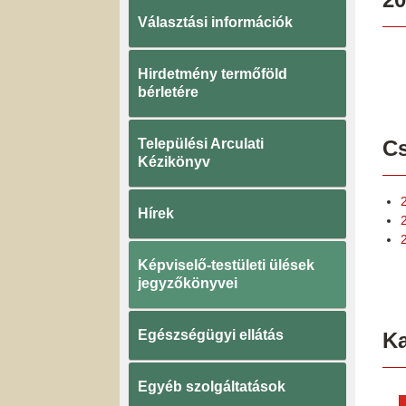
Választási információk
Hirdetmény termőföld
bérletére
Települési Arculati
Cs
Kézikönyv
Hírek
Képviselő-testületi ülések
jegyzőkönyvei
Egészségügyi ellátás
K
Egyéb szolgáltatások