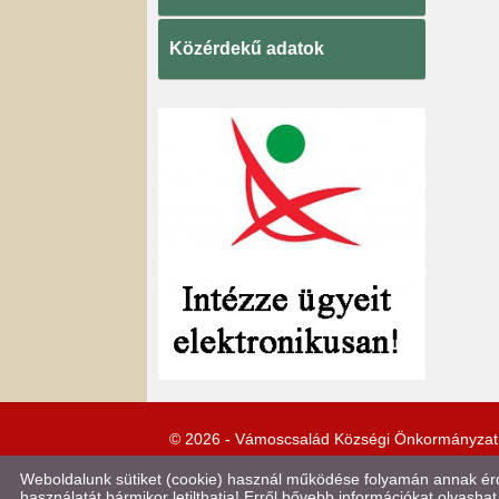
Közérdekű adatok
© 2026 - Vámoscsalád Községi Önkormányzat
Weboldalunk sütiket (cookie) használ működése folyamán annak érde
használatát bármikor letilthatja! Erről bővebb információkat olvashat 