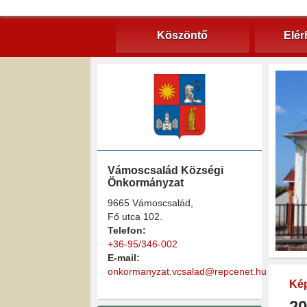
Köszöntő
Elér
Vámoscsalád Községi
Önkormányzat
9665 Vámoscsalád,
Fő utca 102.
Telefon:
+36-95/346-002
E-mail:
onkormanyzat.vcsalad@repcenet.hu
Kép
20