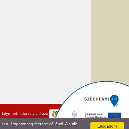
dálymentesítési nyilatkozat
 a látogatottság mérése céljából. A sütik
Elfogadom