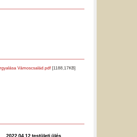
 tárgyalása Vámoscsalád.pdf
[1188,17KB]
2022.04.12 testületi ülés
2019.02.