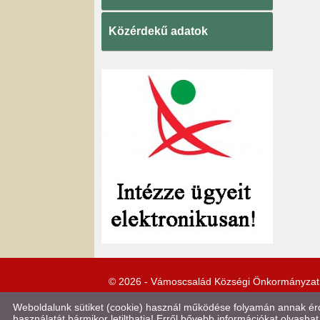
Közérdekű adatok
© 2026 - Vámoscsalád Községi Önkormányzat
Weboldalunk sütiket (cookie) használ működése folyamán annak érde
használatát bármikor letilthatja! Erről bővebb információkat olvashat 