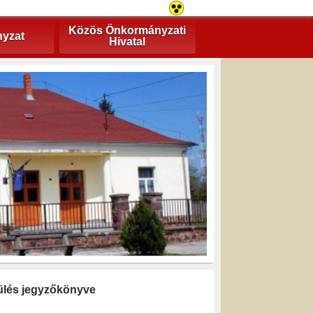
Közös Önkormányzati
yzat
Hivatal
i ülés jegyzőkönyve