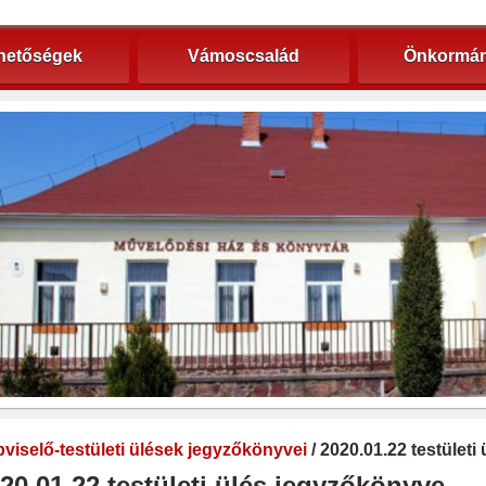
hetőségek
Vámoscsalád
Önkormán
viselő-testületi ülések jegyzőkönyvei
/ 2020.01.22 testület
20.01.22 testületi ülés jegyzőkönyve