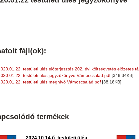
atolt fájl(ok):
2020.01.22. testületi ülés előterjesztés 202. évi költségvetés előzetes
2020.01.22. testületi ülés jegyzőkönyve Vámoscsalád.pdf
[348,34KB]
2020.01.22. testületi ülés meghívó Vámoscsalád.pdf
[38,18KB]
apcsolódó termékek
2024.10.14.ű. testületi ülés