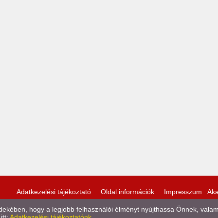
Adatkezelési tájékoztató
Oldal információk
Impresszum
Aka
kében, hogy a legjobb felhasználói élményt nyújthassa Önnek, valamint
itt:
Adatkezelési tájékoztatónk