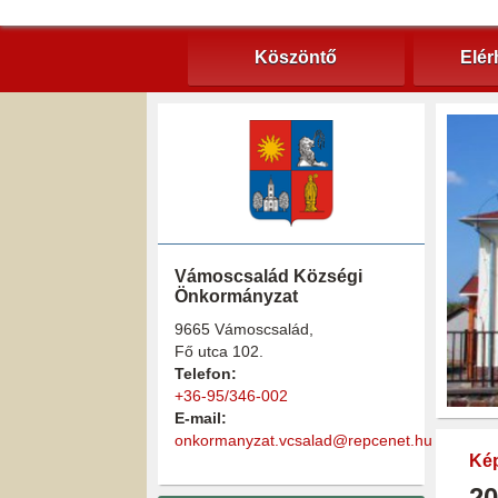
Köszöntő
Elér
Vámoscsalád Községi
Önkormányzat
9665 Vámoscsalád,
Fő utca 102.
Telefon:
+36-95/346-002
E-mail:
onkormanyzat.vcsalad@repcenet.hu
Kép
20