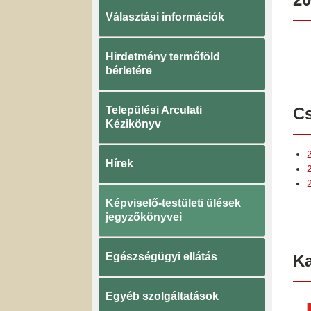
Választási információk
Hirdetmény termőföld
bérletére
Települési Arculati
Cs
Kézikönyv
Hírek
Képviselő-testületi ülések
jegyzőkönyvei
Egészségügyi ellátás
K
Egyéb szolgáltatások