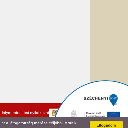
dálymentesítési nyilatkozat
 a látogatottság mérése céljából. A sütik
Elfogadom