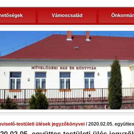
hetőségek
Vámoscsalád
Önkormán
viselő-testületi ülések jegyzőkönyvei
/ 2020.02.05. együtte
20.02.05. együttes testületi ülés jegyz