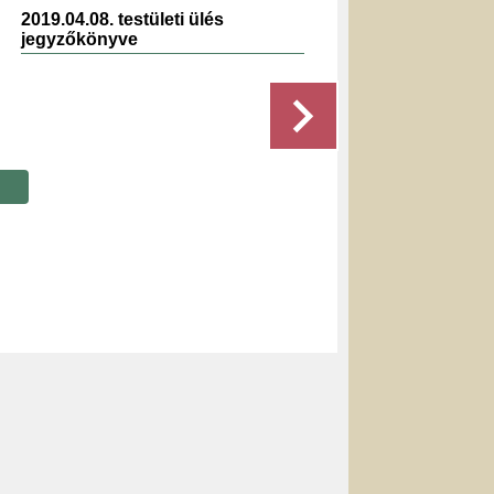
2019.04.08. testületi ülés
2022.0
jegyzőkönyve
jegyz
Részletek