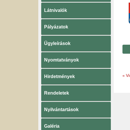
Látnivalók
Pályázatok
Ügyleírások
Nyomtatványok
«
Vi
Hirdetmények
Rendeletek
Nyilvántartások
Galéria