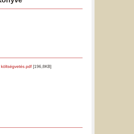
i költségvetés.pdf
[196,8KB]