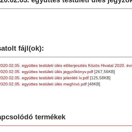
atolt fájl(ok):
2020.02.05. együttes testületi ülés előterjesztés Közös Hivatal 2020. év
2020.02.05. együttes testületi ülés jegyzőkönyv.pdf
[267,56KB]
020.02.05. együttes testületi ülés jelenléti ív.pdf
[125,58KB]
2020.02.05. együttes testületi ülés meghívó.pdf
[48KB]
apcsolódó termékek