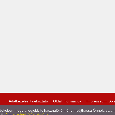
Adatkezelési tájékoztató
Oldal információk
Impresszum
Aka
kében, hogy a legjobb felhasználói élményt nyújthassa Önnek, valamint
itt:
Adatkezelési tájékoztatónk