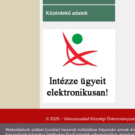
Közérdekű adatok
© 2026 - Vámoscsalád Községi Önkormányzat
Weboldalunk sütiket (cookie) használ működése folyamán annak érde
használatát bármikor letilthatja! Erről bővebb információkat olvashat 