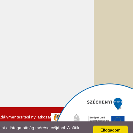
dálymentesítési nyilatkozat
 a látogatottság mérése céljából. A sütik
Elfogadom