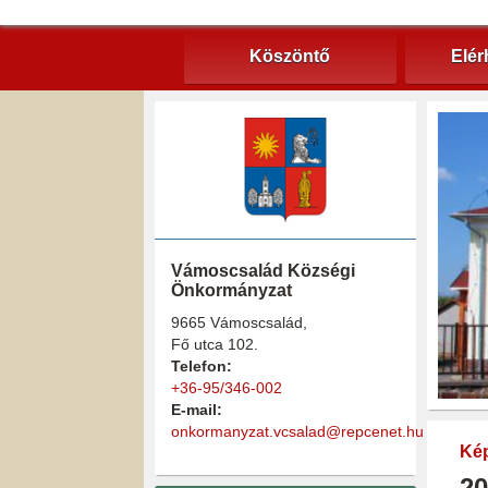
Köszöntő
Elér
Vámoscsalád Községi
Önkormányzat
9665 Vámoscsalád,
Fő utca 102.
Telefon:
+36-95/346-002
E-mail:
onkormanyzat.vcsalad@repcenet.hu
Kép
20