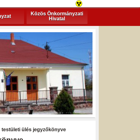
Közös Önkormányzati
yzat
Hivatal
s testületi ülés jegyzőkönyve
őkönyve