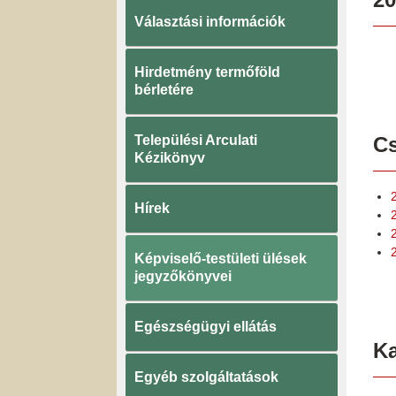
Választási információk
Hirdetmény termőföld
bérletére
Települési Arculati
Cs
Kézikönyv
Hírek
2
Képviselő-testületi ülések
jegyzőkönyvei
Egészségügyi ellátás
K
Egyéb szolgáltatások