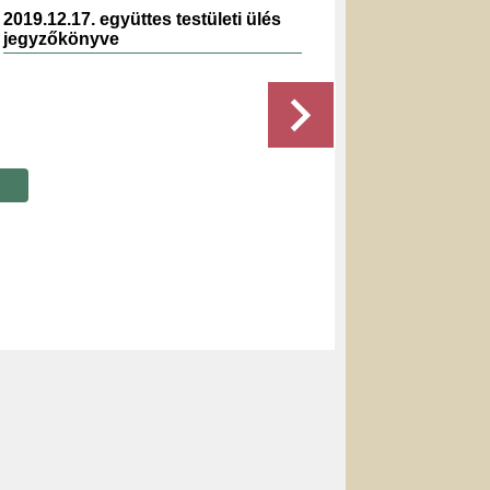
2019.12.17. együttes testületi ülés
2022.12.
jegyzőkönyve
jegyzők
Részletek