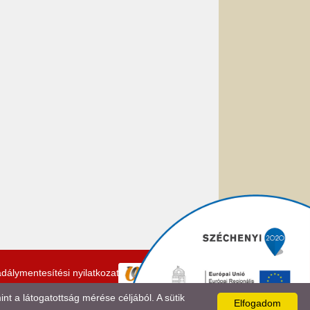
dálymentesítési nyilatkozat
 a látogatottság mérése céljából. A sütik
Elfogadom