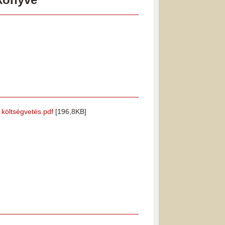
i költségvetés.pdf
[196,8KB]