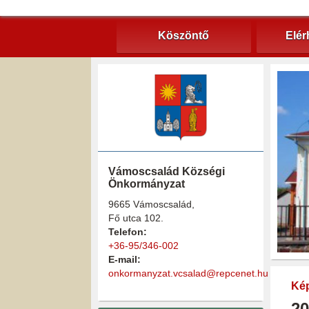
Köszöntő
Elér
Vámoscsalád Községi
Önkormányzat
9665 Vámoscsalád,
Fő utca 102.
Telefon:
+36-95/346-002
E-mail:
onkormanyzat.vcsalad@repcenet.hu
Kép
20