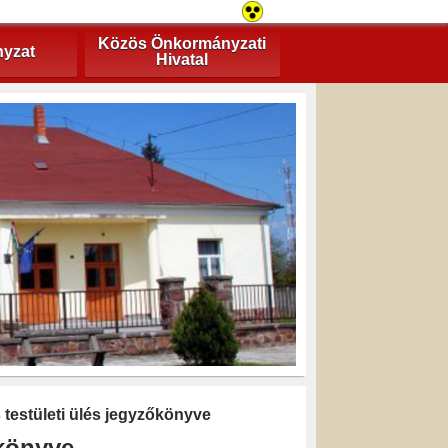
Közös Önkormányzati
yzat
Hivatal
s testületi ülés jegyzőkönyve
őkönyve