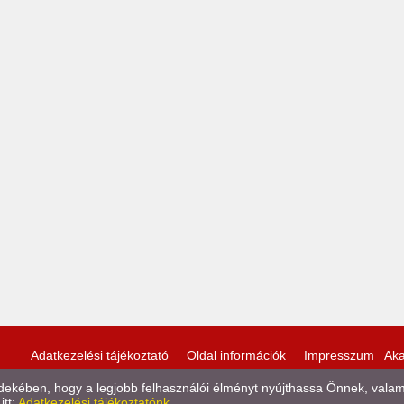
Adatkezelési tájékoztató
Oldal információk
Impresszum
Aka
kében, hogy a legjobb felhasználói élményt nyújthassa Önnek, valamint
itt:
Adatkezelési tájékoztatónk