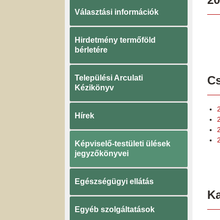
Választási információk
Hirdetmény termőföld
bérletére
Települési Arculati
Cs
Kézikönyv
Hírek
2
Képviselő-testületi ülések
jegyzőkönyvei
Egészségügyi ellátás
K
Egyéb szolgáltatások