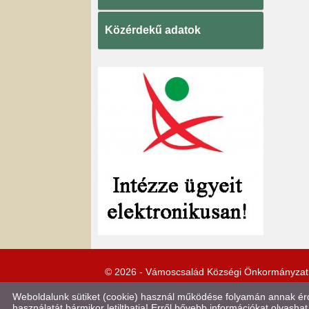
Közérdekű adatok
© 2026 - Vámoscsalád Községi Önkormányzat
Weboldalunk sütiket (cookie) használ működése folyamán annak érde
használatát bármikor letilthatja! Erről bővebb információkat olvashat 