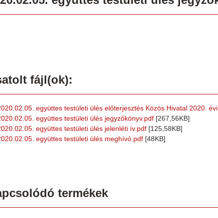
atolt fájl(ok):
2020.02.05. együttes testületi ülés előterjesztés Közös Hivatal 2020. év
2020.02.05. együttes testületi ülés jegyzőkönyv.pdf
[267,56KB]
020.02.05. együttes testületi ülés jelenléti ív.pdf
[125,58KB]
2020.02.05. együttes testületi ülés meghívó.pdf
[48KB]
apcsolódó termékek