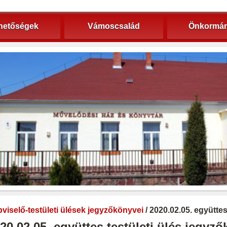
hetőségek
Vámoscsalád
Önkormán
viselő-testületi ülések jegyzőkönyvei
/ 2020.02.05. együtte
20.02.05. együttes testületi ülés jegyz