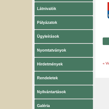
Látnivalók
Pályázatok
Ügyleírások
Nyomtatványok
«
Vi
Hirdetmények
Rendeletek
Nyilvántartások
Galéria