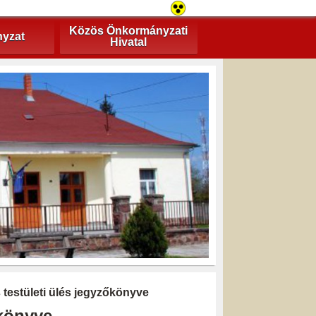
Közös Önkormányzati
yzat
Hivatal
s testületi ülés jegyzőkönyve
őkönyve