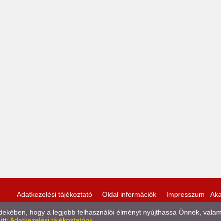
Adatkezelési tájékoztató
Oldal információk
Impresszum
Aka
kében, hogy a legjobb felhasználói élményt nyújthassa Önnek, valamint
itt:
Adatkezelési tájékoztatónk