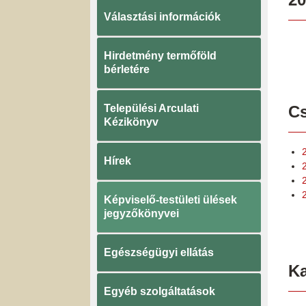
Választási információk
Hirdetmény termőföld
bérletére
Települési Arculati
Cs
Kézikönyv
Hírek
2
Képviselő-testületi ülések
jegyzőkönyvei
Egészségügyi ellátás
K
Egyéb szolgáltatások