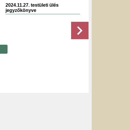
2024.11.27. testületi ülés
2020.0
jegyzőkönyve
jegyz
Részletek