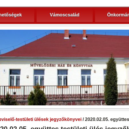
hetőségek
Vámoscsalád
Önkormán
viselő-testületi ülések jegyzőkönyvei
/ 2020.02.05. együtte
20.02.05. együttes testületi ülés jegyz