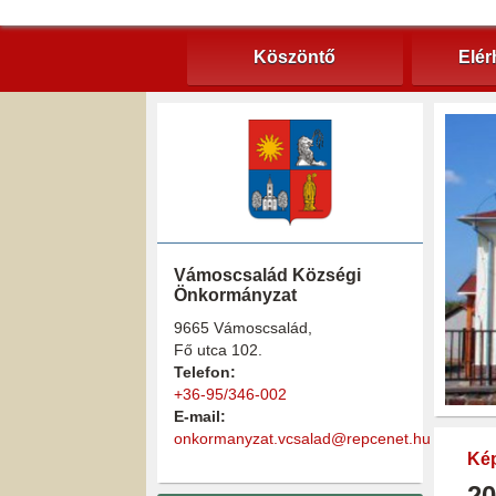
Köszöntő
Elér
Vámoscsalád Községi
Önkormányzat
9665 Vámoscsalád,
Fő utca 102.
Telefon:
+36-95/346-002
E-mail:
onkormanyzat.vcsalad@repcenet.hu
Kép
20