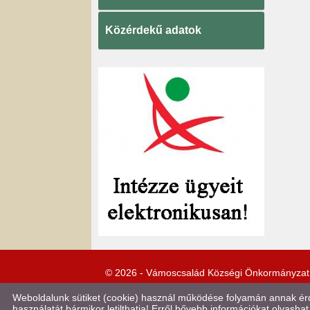
Közérdekű adatok
© 2026 - Vámoscsalád Községi Önkormányzat
Weboldalunk sütiket (cookie) használ működése folyamán annak érde
használatát bármikor letilthatja! Erről bővebb információkat olvashat 