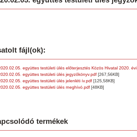
atolt fájl(ok):
2020.02.05. együttes testületi ülés előterjesztés Közös Hivatal 2020. év
2020.02.05. együttes testületi ülés jegyzőkönyv.pdf
[267,56KB]
020.02.05. együttes testületi ülés jelenléti ív.pdf
[125,58KB]
2020.02.05. együttes testületi ülés meghívó.pdf
[48KB]
apcsolódó termékek