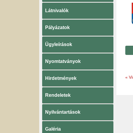
Látnivalók
Pályázatok
Ügyleírások
Nyomtatványok
«
Vi
Hirdetmények
Rendeletek
Nyilvántartások
Galéria