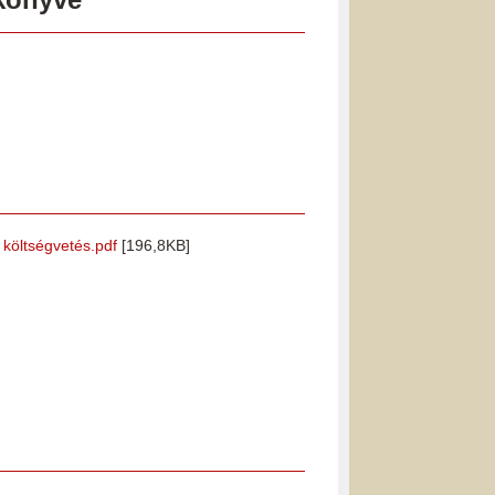
i költségvetés.pdf
[196,8KB]