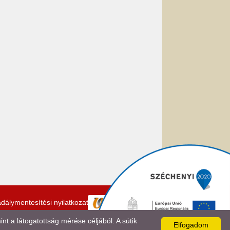
dálymentesítési nyilatkozat
 a látogatottság mérése céljából. A sütik
Elfogadom