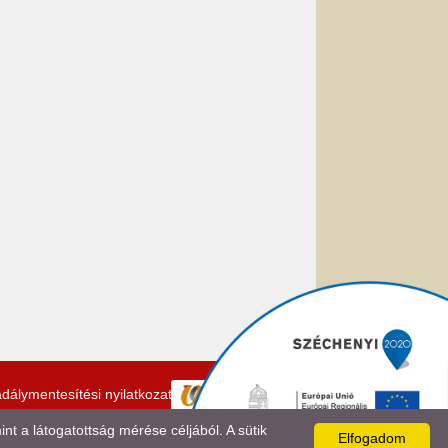
dálymentesítési nyilatkozat
 a látogatottság mérése céljából. A sütik
Elfogadom