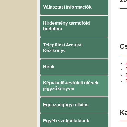
Választási információk
Hirdetmény termőföld
bérletére
Települési Arculati
Cs
Kézikönyv
Hírek
2
Képviselő-testületi ülések
jegyzőkönyvei
Egészségügyi ellátás
K
Egyéb szolgáltatások