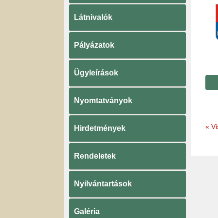
Látnivalók
Pályázatok
Ügyleírások
Nyomtatványok
«
Vi
Hirdetmények
Rendeletek
Nyilvántartások
Galéria