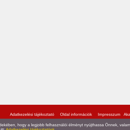
Adatkezelési tájékoztató
Oldal információk
Impresszum
Aka
kében, hogy a legjobb felhasználói élményt nyújthassa Önnek, valamint
itt:
Adatkezelési tájékoztatónk