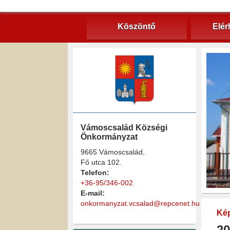
Köszöntő
Elér
Vámoscsalád Községi
Önkormányzat
9665 Vámoscsalád,
Fő utca 102.
Telefon:
+36-95/346-002
E-mail:
onkormanyzat.vcsalad@repcenet.hu
Kép
20