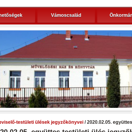
hetőségek
Vámoscsalád
Önkormán
viselő-testületi ülések jegyzőkönyvei
/ 2020.02.05. együtte
20.02.05. együttes testületi ülés jegyz