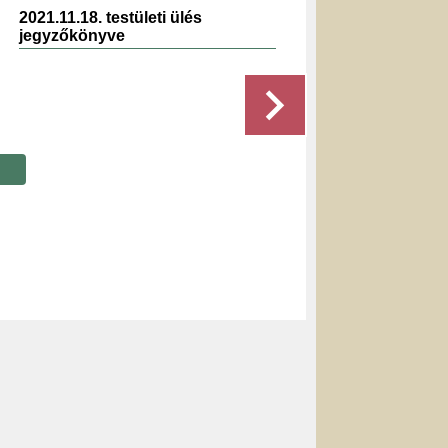
2021.11.18. testületi ülés
2019.0
jegyzőkönyve
jegyz
Részletek