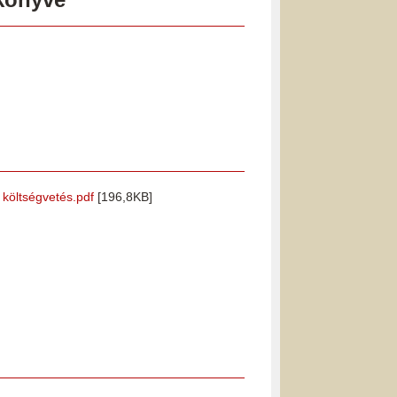
i költségvetés.pdf
[196,8KB]