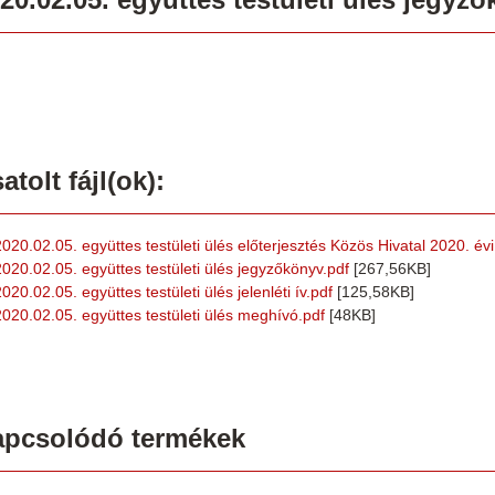
atolt fájl(ok):
2020.02.05. együttes testületi ülés előterjesztés Közös Hivatal 2020. év
2020.02.05. együttes testületi ülés jegyzőkönyv.pdf
[267,56KB]
020.02.05. együttes testületi ülés jelenléti ív.pdf
[125,58KB]
2020.02.05. együttes testületi ülés meghívó.pdf
[48KB]
apcsolódó termékek