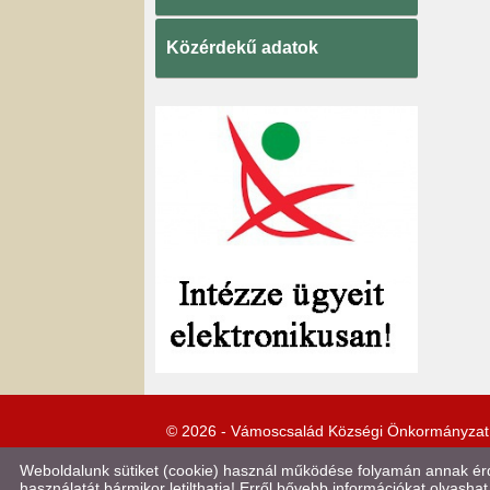
Közérdekű adatok
© 2026 - Vámoscsalád Községi Önkormányzat
Weboldalunk sütiket (cookie) használ működése folyamán annak érde
használatát bármikor letilthatja! Erről bővebb információkat olvashat 