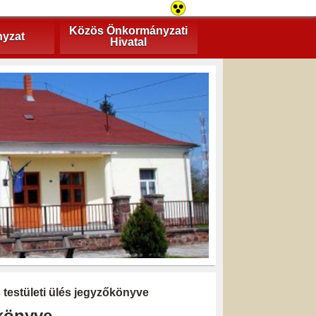
Közös Önkormányzati
yzat
Hivatal
s testületi ülés jegyzőkönyve
őkönyve