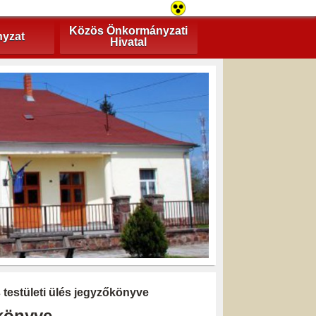
Közös Önkormányzati
yzat
Hivatal
s testületi ülés jegyzőkönyve
őkönyve