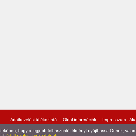
Adatkezelési tájékoztató
Oldal információk
Impresszum
Aka
kében, hogy a legjobb felhasználói élményt nyújthassa Önnek, valamint
itt:
Adatkezelési tájékoztatónk