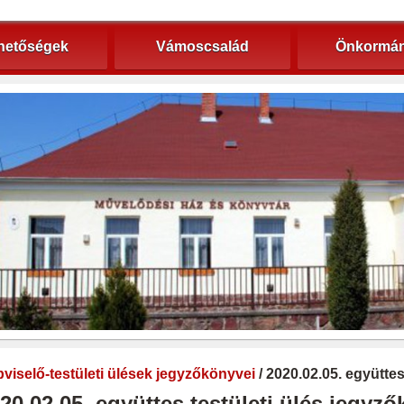
hetőségek
Vámoscsalád
Önkormán
viselő-testületi ülések jegyzőkönyvei
/ 2020.02.05. együtte
20.02.05. együttes testületi ülés jegyz