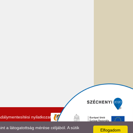
dálymentesítési nyilatkozat
 a látogatottság mérése céljából. A sütik
Elfogadom