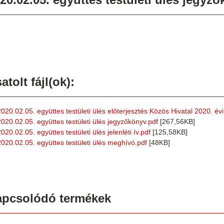
atolt fájl(ok):
2020.02.05. együttes testületi ülés előterjesztés Közös Hivatal 2020. év
2020.02.05. együttes testületi ülés jegyzőkönyv.pdf
[267,56KB]
020.02.05. együttes testületi ülés jelenléti ív.pdf
[125,58KB]
2020.02.05. együttes testületi ülés meghívó.pdf
[48KB]
apcsolódó termékek