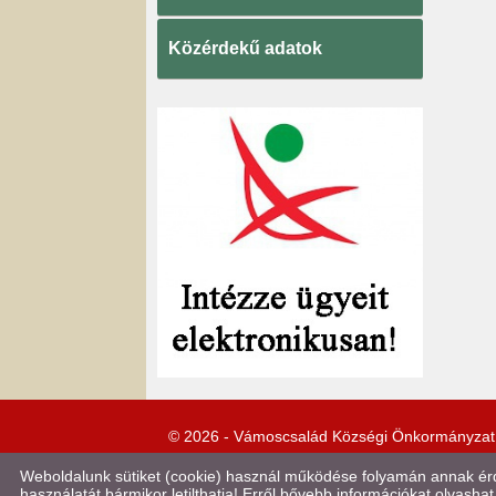
Közérdekű adatok
© 2026 - Vámoscsalád Községi Önkormányzat
Weboldalunk sütiket (cookie) használ működése folyamán annak érde
használatát bármikor letilthatja! Erről bővebb információkat olvashat 