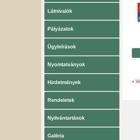
Látnivalók
Pályázatok
Ügyleírások
Nyomtatványok
«
Vi
Hirdetmények
Rendeletek
Nyilvántartások
Galéria