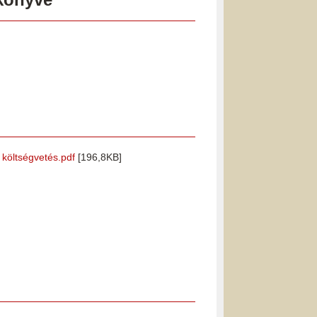
i költségvetés.pdf
[196,8KB]