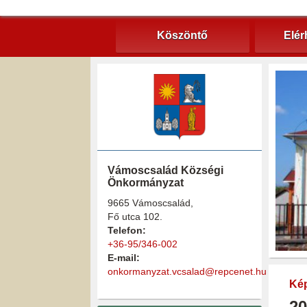
Köszöntő
Elér
Vámoscsalád Községi
Önkormányzat
9665 Vámoscsalád,
Fő utca 102.
Telefon:
+36-95/346-002
E-mail:
onkormanyzat.vcsalad@repcenet.hu
Kép
20