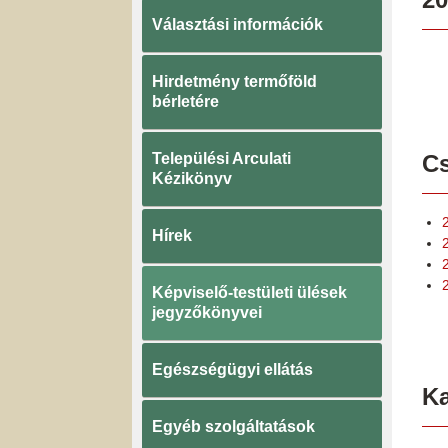
Választási információk
Hirdetmény termőföld
bérletére
Települési Arculati
Cs
Kézikönyv
Hírek
2
Képviselő-testületi ülések
jegyzőkönyvei
Egészségügyi ellátás
K
Egyéb szolgáltatások