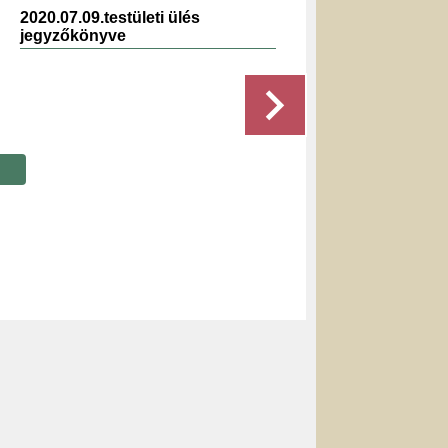
2020.07.09.testületi ülés
2026.0
jegyzőkönyve
jegyz
Részletek