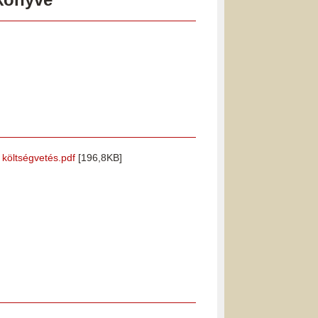
i költségvetés.pdf
[196,8KB]