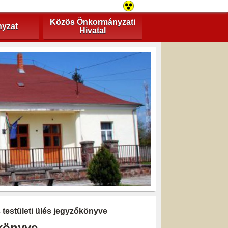
Közös Önkormányzati
yzat
Hivatal
s testületi ülés jegyzőkönyve
őkönyve