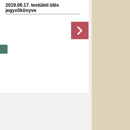
2019.06.17. testületi ülés
2019.02.
jegyzőkönyve
jegyzők
Részletek