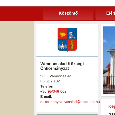
Köszöntő
Elér
Vámoscsalád Községi
Önkormányzat
9665 Vámoscsalád,
Fő utca 102.
Telefon:
+36-95/346-002
E-mail:
onkormanyzat.vcsalad@repcenet.hu
Kép
20