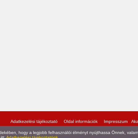
Adatkezelési tájékoztató
Oldal információk
Impresszum
Aka
kében, hogy a legjobb felhasználói élményt nyújthassa Önnek, valamint
itt:
Adatkezelési tájékoztatónk