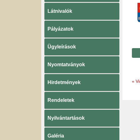
Látnivalók
Pályázatok
Ügyleírások
Nyomtatványok
«
Vi
Hirdetmények
Rendeletek
Nyilvántartások
Galéria