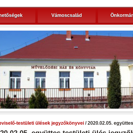
hetőségek
Vámoscsalád
Önkormán
viselő-testületi ülések jegyzőkönyvei
/ 2020.02.05. együtte
20.02.05. együttes testületi ülés jegyz