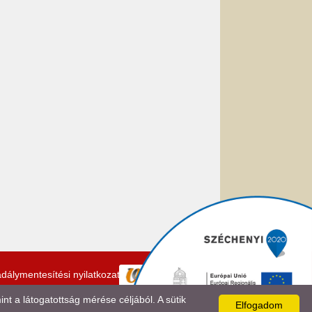
dálymentesítési nyilatkozat
 a látogatottság mérése céljából. A sütik
Elfogadom