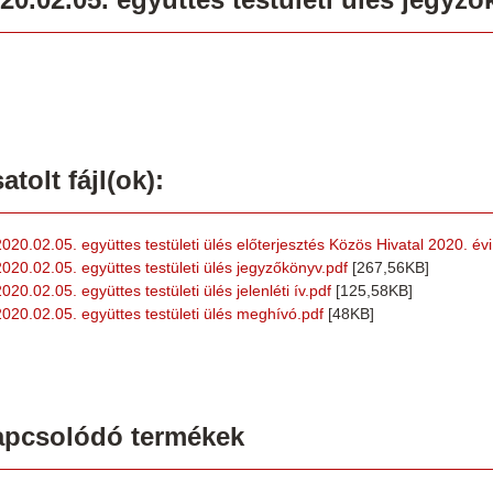
atolt fájl(ok):
2020.02.05. együttes testületi ülés előterjesztés Közös Hivatal 2020. év
2020.02.05. együttes testületi ülés jegyzőkönyv.pdf
[267,56KB]
020.02.05. együttes testületi ülés jelenléti ív.pdf
[125,58KB]
2020.02.05. együttes testületi ülés meghívó.pdf
[48KB]
apcsolódó termékek