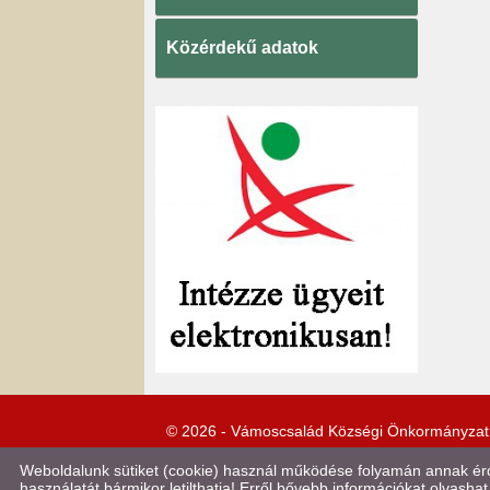
Közérdekű adatok
© 2026 - Vámoscsalád Községi Önkormányzat
Weboldalunk sütiket (cookie) használ működése folyamán annak érde
használatát bármikor letilthatja! Erről bővebb információkat olvashat 