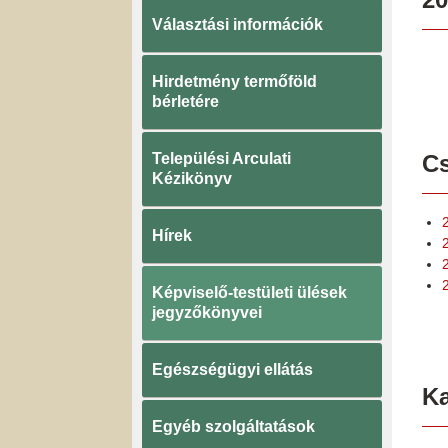
Választási információk
Hirdetmény termőföld
bérletére
Települési Arculati
Cs
Kézikönyv
Hírek
2
Képviselő-testületi ülések
jegyzőkönyvei
Egészségügyi ellátás
K
Egyéb szolgáltatások