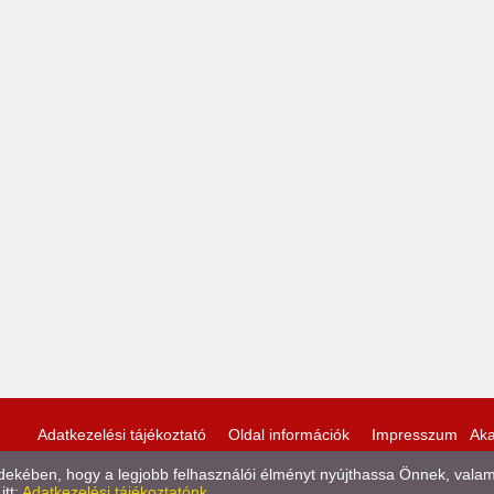
Adatkezelési tájékoztató
Oldal információk
Impresszum
Aka
kében, hogy a legjobb felhasználói élményt nyújthassa Önnek, valamint
itt:
Adatkezelési tájékoztatónk