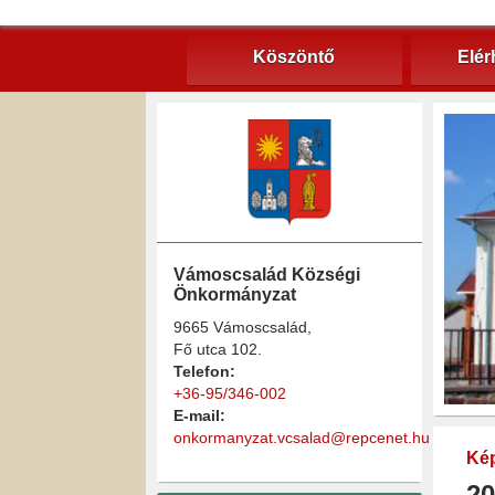
Köszöntő
Elér
Vámoscsalád Községi
Önkormányzat
9665 Vámoscsalád,
Fő utca 102.
Telefon:
+36-95/346-002
E-mail:
onkormanyzat.vcsalad@repcenet.hu
Kép
20