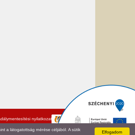
dálymentesítési nyilatkozat
 a látogatottság mérése céljából. A sütik
Elfogadom