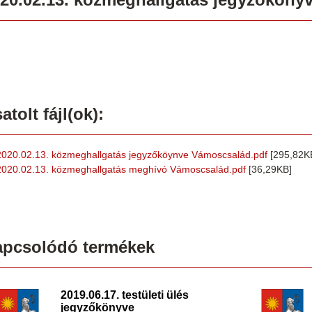
atolt fájl(ok):
2020.02.13. közmeghallgatás jegyzőköynve Vámoscsalád.pdf
[295,82K
2020.02.13. közmeghallgatás meghívó Vámoscsalád.pdf
[36,29KB]
apcsolódó termékek
2019.06.17. testületi ülés
jegyzőkönyve