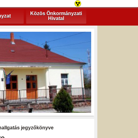
Közös Önkormányzati
yzat
Hivatal
hallgatás jegyzőkönyve
ve