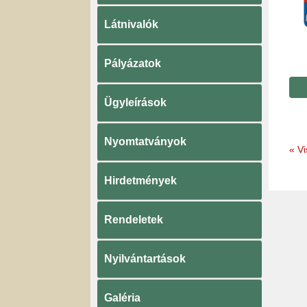
Látnivalók
Pályázatok
Ügyleírások
Nyomtatványok
«
Vi
Hirdetmények
Rendeletek
Nyilvántartások
Galéria