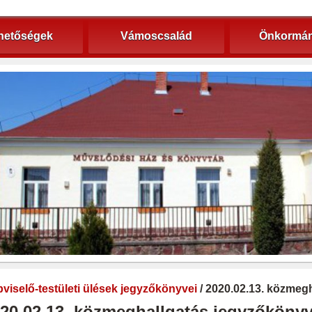
hetőségek
Vámoscsalád
Önkormán
viselő-testületi ülések jegyzőkönyvei
/ 2020.02.13. közmeg
20.02.13. közmeghallgatás jegyzőköny