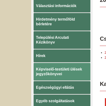
Választási információk
Hirdetmény termőföld
bérletére
Települési Arculati
Cs
Kézikönyv
Hírek
Képviselő-testületi ülések
jegyzőkönyvei
K
Egészségügyi ellátás
Egyéb szolgáltatások