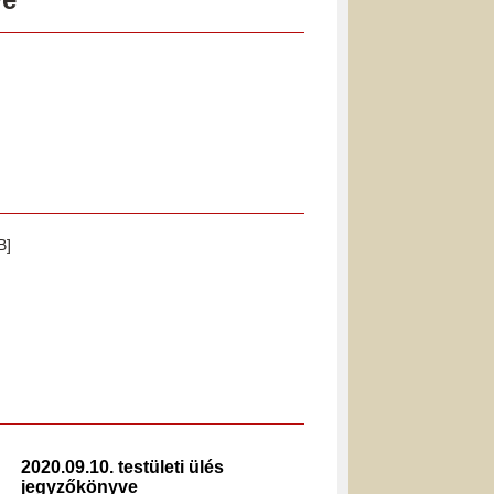
B]
2020.09.10. testületi ülés
2023.12.
jegyzőkönyve
jegyzők