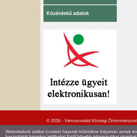
Közérdekű adatok
© 2026 - Vámoscsalád Községi Önkormányzat
Weboldalunk sütiket (cookie) használ működése folyamán annak érde
használatát bármikor letilthatja! Erről bővebb információkat olvashat 