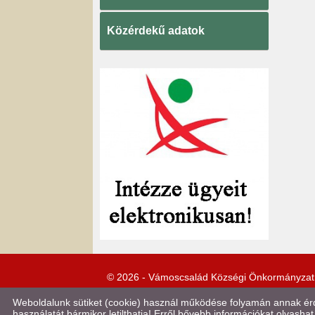
Közérdekű adatok
© 2026 - Vámoscsalád Községi Önkormányzat
Weboldalunk sütiket (cookie) használ működése folyamán annak érde
használatát bármikor letilthatja! Erről bővebb információkat olvashat 