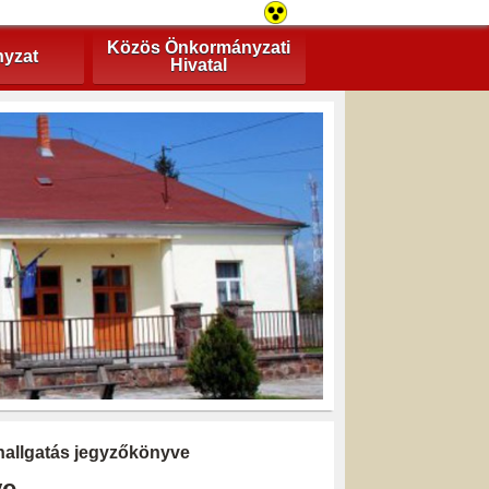
Közös Önkormányzati
yzat
Hivatal
hallgatás jegyzőkönyve
ve