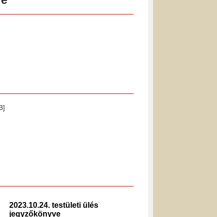
B]
2023.10.24. testületi ülés
2022.0
jegyzőkönyve
jegyz