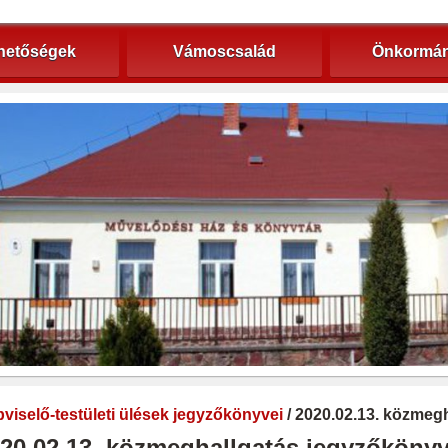
hetőségek
Vámoscsalád
Önkormán
viselő-testületi ülések jegyzőkönyvei
/ 2020.02.13. közmeg
20.02.13. közmeghallgatás jegyzőköny