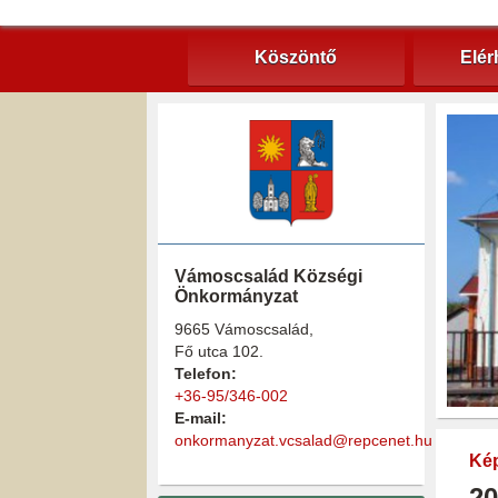
Köszöntő
Elér
Vámoscsalád Községi
Önkormányzat
9665 Vámoscsalád,
Fő utca 102.
Telefon:
+36-95/346-002
E-mail:
onkormanyzat.vcsalad@repcenet.hu
Kép
20