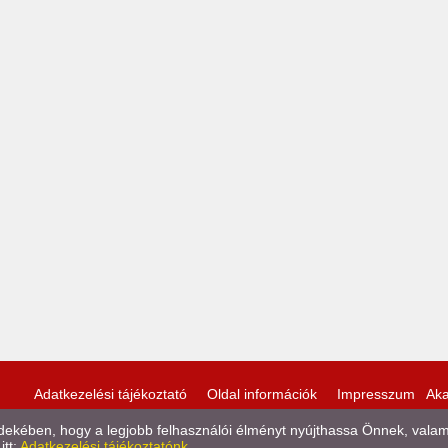
Adatkezelési tájékoztató
Oldal információk
Impresszum
Aka
kében, hogy a legjobb felhasználói élményt nyújthassa Önnek, valamint
itt:
Adatkezelési tájékoztatónk