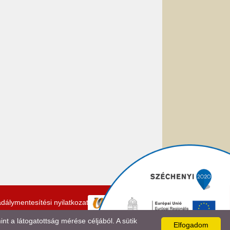
dálymentesítési nyilatkozat
 a látogatottság mérése céljából. A sütik
Elfogadom