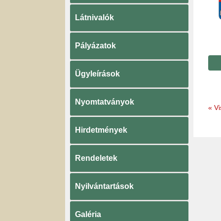
Látnivalók
Pályázatok
Ügyleírások
Nyomtatványok
«
Vi
Hirdetmények
Rendeletek
Nyilvántartások
Galéria