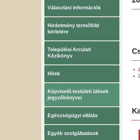
Választási információk
Hirdetmény termőföld
bérletére
Települési Arculati
Cs
Kézikönyv
Hírek
Képviselő-testületi ülések
jegyzőkönyvei
K
Egészségügyi ellátás
Egyéb szolgáltatások