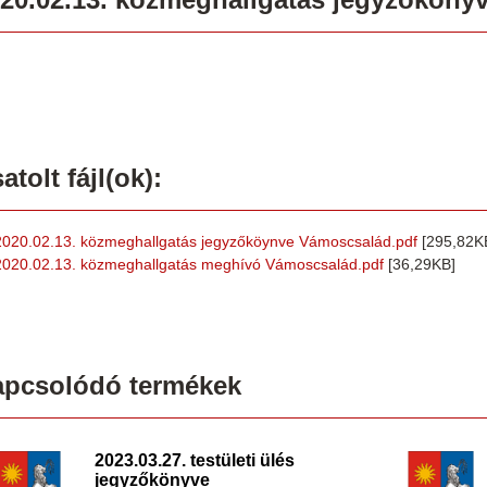
atolt fájl(ok):
2020.02.13. közmeghallgatás jegyzőköynve Vámoscsalád.pdf
[295,82K
2020.02.13. közmeghallgatás meghívó Vámoscsalád.pdf
[36,29KB]
apcsolódó termékek
2023.03.27. testületi ülés
jegyzőkönyve