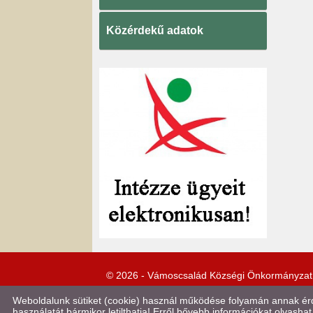
Közérdekű adatok
© 2026 - Vámoscsalád Községi Önkormányzat
Weboldalunk sütiket (cookie) használ működése folyamán annak érde
használatát bármikor letilthatja! Erről bővebb információkat olvashat 