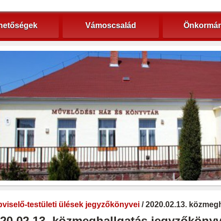
hetőségek
Vámoscsalád
Önkormán
viselő-testületi ülések jegyzőkönyvei
/ 2020.02.13. közmeg
20.02.13. közmeghallgatás jegyzőköny