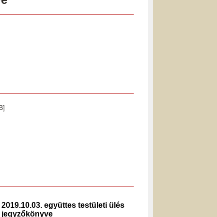
B]
2019.10.03. együttes testületi ülés
2024.0
jegyzőkönyve
jegyz