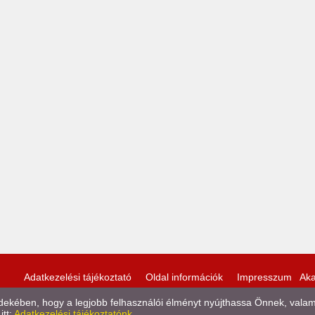
Adatkezelési tájékoztató
Oldal információk
Impresszum
Aka
kében, hogy a legjobb felhasználói élményt nyújthassa Önnek, valamint
itt:
Adatkezelési tájékoztatónk