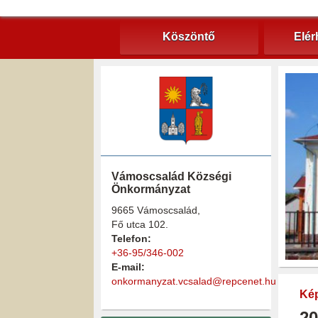
Köszöntő
Elér
Vámoscsalád Községi
Önkormányzat
9665 Vámoscsalád,
Fő utca 102.
Telefon:
+36-95/346-002
E-mail:
onkormanyzat.vcsalad@repcenet.hu
Kép
20