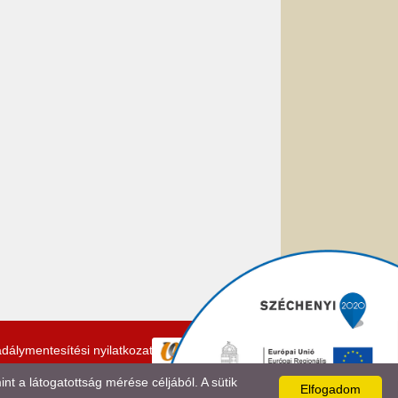
dálymentesítési nyilatkozat
 a látogatottság mérése céljából. A sütik
Elfogadom