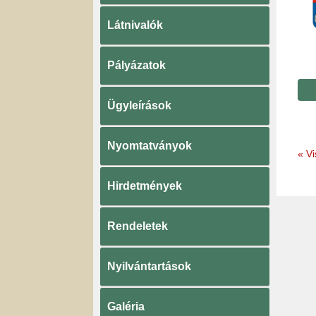
Látnivalók
Pályázatok
Ügyleírások
Nyomtatványok
«
Vi
Hirdetmények
Rendeletek
Nyilvántartások
Galéria