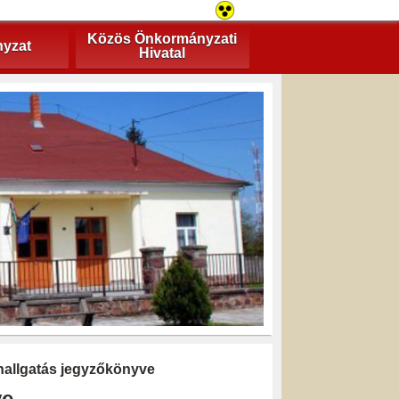
Közös Önkormányzati
yzat
Hivatal
hallgatás jegyzőkönyve
ve