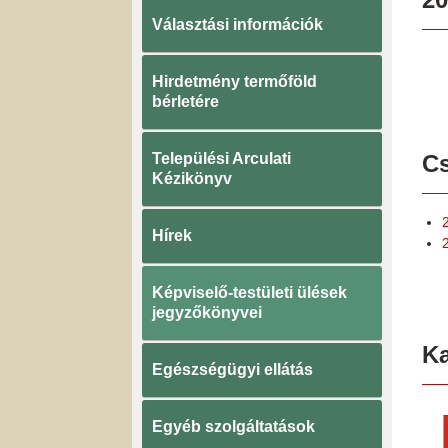
Választási információk
Hirdetmény termőföld
bérletére
Települési Arculati
Cs
Kézikönyv
Hírek
Képviselő-testületi ülések
jegyzőkönyvei
K
Egészségügyi ellátás
Egyéb szolgáltatások