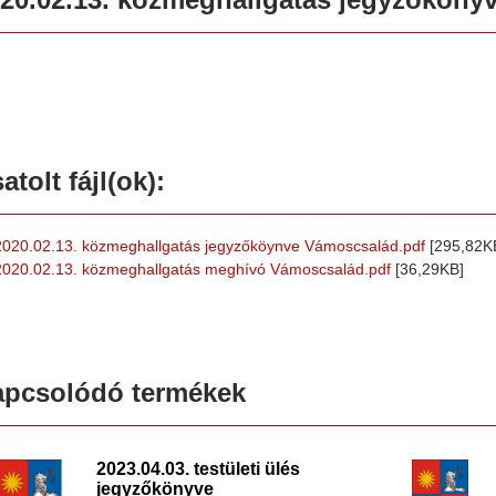
atolt fájl(ok):
2020.02.13. közmeghallgatás jegyzőköynve Vámoscsalád.pdf
[295,82K
2020.02.13. közmeghallgatás meghívó Vámoscsalád.pdf
[36,29KB]
apcsolódó termékek
2023.04.03. testületi ülés
jegyzőkönyve