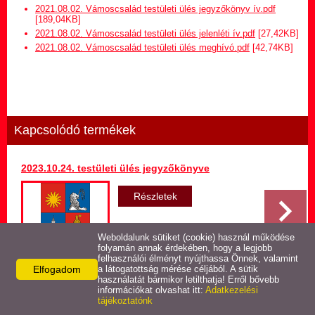
Hirdetmény termőföld
2021.08.02. Vámoscsalád testületi ülés jegyzőkönyv ív.pdf
bérletére
[189,04KB]
2021.08.02. Vámoscsalád testületi ülés jelenléti ív.pdf
[27,42KB]
2021.08.02. Vámoscsalád testületi ülés meghívó.pdf
[42,74KB]
Települési Arculati
Kézikönyv
Hírek
Kapcsolódó termékek
Képviselő-testületi ülések
jegyzőkönyvei
2023.10.24. testületi ülés jegyzőkönyve
Egészségügyi ellátás
Részletek
Egyéb szolgáltatások
Weboldalunk sütiket (cookie) használ működése
folyamán annak érdekében, hogy a legjobb
felhasználói élményt nyújthassa Önnek, valamint
Elfogadom
Látnivalók
a látogatottság mérése céljából. A sütik
használatát bármikor letilthatja! Erről bővebb
Vissza az előző oldalra!
információkat olvashat itt:
Adatkezelési
tájékoztatónk
Pályázatok