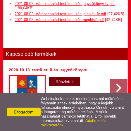
Hirdetmény termőföld
2021.08.02. Vámoscsalád testületi ülés jegyzőkönyv ív.pdf
bérletére
[189,04KB]
2021.08.02. Vámoscsalád testületi ülés jelenléti ív.pdf
[27,42KB]
2021.08.02. Vámoscsalád testületi ülés meghívó.pdf
[42,74KB]
Települési Arculati
Kézikönyv
Hírek
Kapcsolódó termékek
Képviselő-testületi ülések
jegyzőkönyvei
2020.10.13. testületi ülés jegyzőkönyve
Egészségügyi ellátás
Részletek
Egyéb szolgáltatások
Weboldalunk sütiket (cookie) használ működése
folyamán annak érdekében, hogy a legjobb
felhasználói élményt nyújthassa Önnek, valamint
Elfogadom
Látnivalók
a látogatottság mérése céljából. A sütik
használatát bármikor letilthatja! Erről bővebb
Vissza az előző oldalra!
információkat olvashat itt:
Adatkezelési
tájékoztatónk
Pályázatok