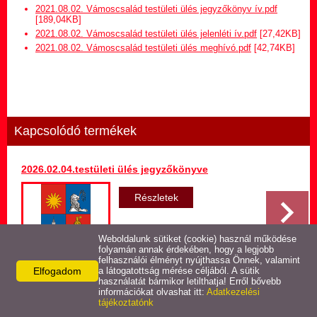
Hirdetmény termőföld
2021.08.02. Vámoscsalád testületi ülés jegyzőkönyv ív.pdf
bérletére
[189,04KB]
2021.08.02. Vámoscsalád testületi ülés jelenléti ív.pdf
[27,42KB]
2021.08.02. Vámoscsalád testületi ülés meghívó.pdf
[42,74KB]
Települési Arculati
Kézikönyv
Hírek
Kapcsolódó termékek
Képviselő-testületi ülések
jegyzőkönyvei
2026.02.04.testületi ülés jegyzőkönyve
Egészségügyi ellátás
Részletek
Egyéb szolgáltatások
Weboldalunk sütiket (cookie) használ működése
folyamán annak érdekében, hogy a legjobb
felhasználói élményt nyújthassa Önnek, valamint
Elfogadom
Látnivalók
a látogatottság mérése céljából. A sütik
használatát bármikor letilthatja! Erről bővebb
Vissza az előző oldalra!
információkat olvashat itt:
Adatkezelési
tájékoztatónk
Pályázatok