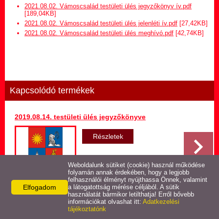
Hirdetmény termőföld
2021.08.02. Vámoscsalád testületi ülés jegyzőkönyv ív.pdf
bérletére
[189,04KB]
2021.08.02. Vámoscsalád testületi ülés jelenléti ív.pdf
[27,42KB]
2021.08.02. Vámoscsalád testületi ülés meghívó.pdf
[42,74KB]
Települési Arculati
Kézikönyv
Hírek
Kapcsolódó termékek
Képviselő-testületi ülések
jegyzőkönyvei
2019.08.14. testületi ülés jegyzőkönyve
Egészségügyi ellátás
Részletek
Egyéb szolgáltatások
Weboldalunk sütiket (cookie) használ működése
folyamán annak érdekében, hogy a legjobb
felhasználói élményt nyújthassa Önnek, valamint
Elfogadom
Látnivalók
a látogatottság mérése céljából. A sütik
használatát bármikor letilthatja! Erről bővebb
Vissza az előző oldalra!
információkat olvashat itt:
Adatkezelési
tájékoztatónk
Pályázatok