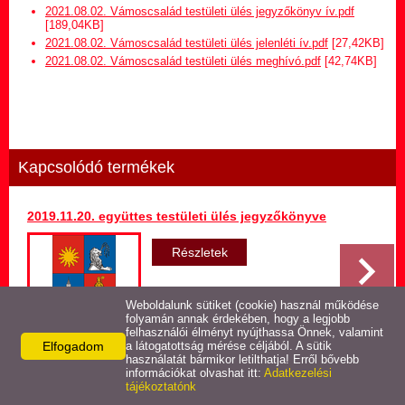
Hirdetmény termőföld
2021.08.02. Vámoscsalád testületi ülés jegyzőkönyv ív.pdf
bérletére
[189,04KB]
2021.08.02. Vámoscsalád testületi ülés jelenléti ív.pdf
[27,42KB]
2021.08.02. Vámoscsalád testületi ülés meghívó.pdf
[42,74KB]
Települési Arculati
Kézikönyv
Hírek
Kapcsolódó termékek
Képviselő-testületi ülések
jegyzőkönyvei
2019.11.20. együttes testületi ülés jegyzőkönyve
Egészségügyi ellátás
Részletek
Egyéb szolgáltatások
Weboldalunk sütiket (cookie) használ működése
folyamán annak érdekében, hogy a legjobb
felhasználói élményt nyújthassa Önnek, valamint
Elfogadom
Látnivalók
a látogatottság mérése céljából. A sütik
használatát bármikor letilthatja! Erről bővebb
Vissza az előző oldalra!
információkat olvashat itt:
Adatkezelési
tájékoztatónk
Pályázatok