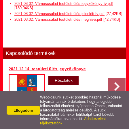
Hirdetmény termőföld
2021.08.02. Vámoscsalád testületi ülés jegyzőkönyv ív.pdf
bérletére
[189,04KB]
2021.08.02. Vámoscsalád testületi ülés jelenléti ív.pdf
[27,42KB]
2021.08.02. Vámoscsalád testületi ülés meghívó.pdf
[42,74KB]
Települési Arculati
Kézikönyv
Hírek
Kapcsolódó termékek
Képviselő-testületi ülések
jegyzőkönyvei
2021.12.14. testületi ülés jegyzőkönyve
Egészségügyi ellátás
Részletek
Egyéb szolgáltatások
Weboldalunk sütiket (cookie) használ működése
folyamán annak érdekében, hogy a legjobb
felhasználói élményt nyújthassa Önnek, valamint
Elfogadom
Látnivalók
a látogatottság mérése céljából. A sütik
használatát bármikor letilthatja! Erről bővebb
Vissza az előző oldalra!
információkat olvashat itt:
Adatkezelési
tájékoztatónk
Pályázatok