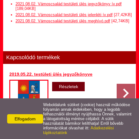
Hirdetmény termőföld
2021.08.02. Vámoscsalád testületi ülés jegyzőkönyv ív.pdf
bérletére
[189,04KB]
2021.08.02. Vámoscsalád testületi ülés jelenléti ív.pdf
[27,42KB]
2021.08.02. Vámoscsalád testületi ülés meghívó.pdf
[42,74KB]
Települési Arculati
Kézikönyv
Hírek
Kapcsolódó termékek
Képviselő-testületi ülések
jegyzőkönyvei
2019.05.22. testületi ülés jegyzőkönyve
Egészségügyi ellátás
Részletek
Egyéb szolgáltatások
Weboldalunk sütiket (cookie) használ működése
folyamán annak érdekében, hogy a legjobb
felhasználói élményt nyújthassa Önnek, valamint
Elfogadom
Látnivalók
a látogatottság mérése céljából. A sütik
használatát bármikor letilthatja! Erről bővebb
Vissza az előző oldalra!
információkat olvashat itt:
Adatkezelési
tájékoztatónk
Pályázatok