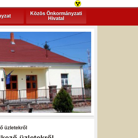
Közös Önkormányzati
yzat
Hivatal
ő üzletekről
kező üzletekről