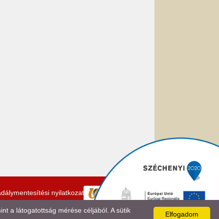
dálymentesítési nyilatkozat
 a látogatottság mérése céljából. A sütik
Elfogadom