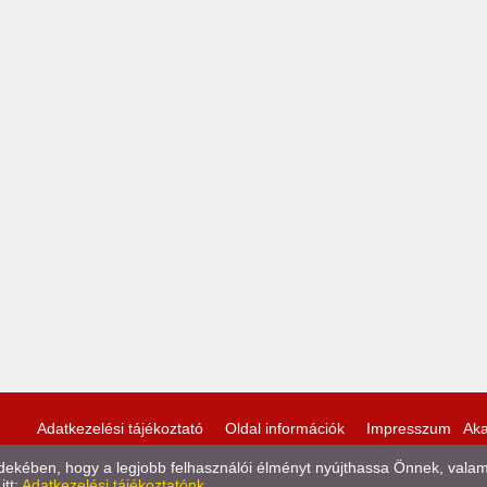
Adatkezelési tájékoztató
Oldal információk
Impresszum
Aka
kében, hogy a legjobb felhasználói élményt nyújthassa Önnek, valamint
itt:
Adatkezelési tájékoztatónk