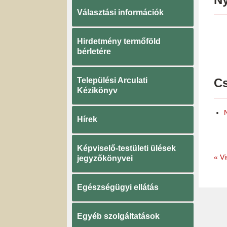
Választási információk
Hirdetmény termőföld
bérletére
Települési Arculati
Cs
Kézikönyv
Hírek
Képviselő-testületi ülések
«
Vi
jegyzőkönyvei
Egészségügyi ellátás
Egyéb szolgáltatások