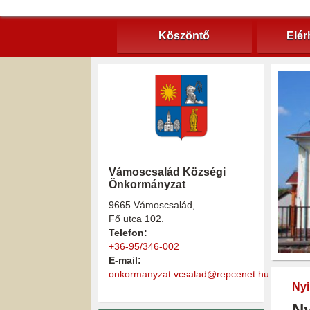
Köszöntő
Elér
Vámoscsalád Községi
Önkormányzat
9665 Vámoscsalád,
Fő utca 102.
Telefon:
+36-95/346-002
E-mail:
onkormanyzat.vcsalad@repcenet.hu
Nyi
Ny