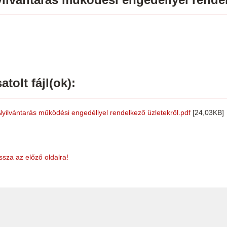
atolt fájl(ok):
Nyilvántarás működési engedéllyel rendelkező üzletekről.pdf
[24,03KB]
ssza az előző oldalra!