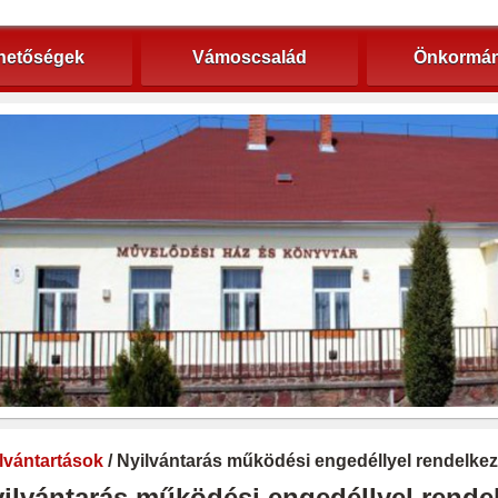
hetőségek
Vámoscsalád
Önkormán
lvántartások
/ Nyilvántarás működési engedéllyel rendelkez
ilvántarás működési engedéllyel rendel