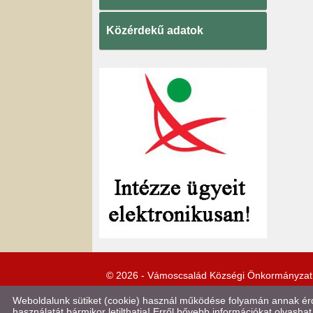
Közérdekű adatok
© 2026 - Vámoscsalád Községi Önkormányzat
Weboldalunk sütiket (cookie) használ működése folyamán annak érde
használatát bármikor letilthatja! Erről bővebb információkat olvashat 