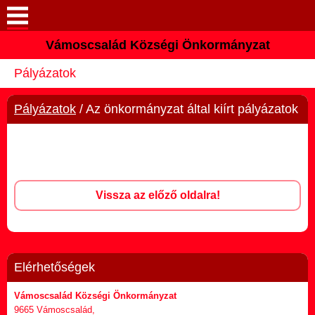
Vámoscsalád Községi Önkormányzat
Keresés
Pályázatok
Köszöntő
Pályázatok
/ Az önkormányzat által kiírt pályázatok
Elérhetőségek
Vámoscsalád
Önkormányzat
Vissza az előző oldalra!
Közös Önkormányzati
Hivatal
Elérhetőségek
Választási információk
Vámoscsalád Községi Önkormányzat
9665 Vámoscsalád,