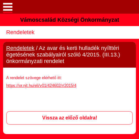
Vámoscsalád Községi Önkormányzat
Keresés
Rendeletek
Köszöntő
Rendeletek
/ Az avar és kerti hulladék nyílttéri
Elérhetőségek
égetésének szabályairól szóló 4/2015. (III.13.)
önkormányzati rendelet
Vámoscsalád
A rendelet szövege elérhető itt:
Önkormányzat
https://or.njt.hu/eli/v01/424602/r/2015/4
Közös Önkormányzati
Hivatal
Vissza az előző oldalra!
Választási információk