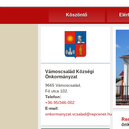
Köszöntő
Elér
Vámoscsalád Községi
Önkormányzat
9665 Vámoscsalád,
Fő utca 102.
Telefon:
+36-95/346-002
E-mail:
onkormanyzat.vcsalad@repcenet.hu
Ren
önk