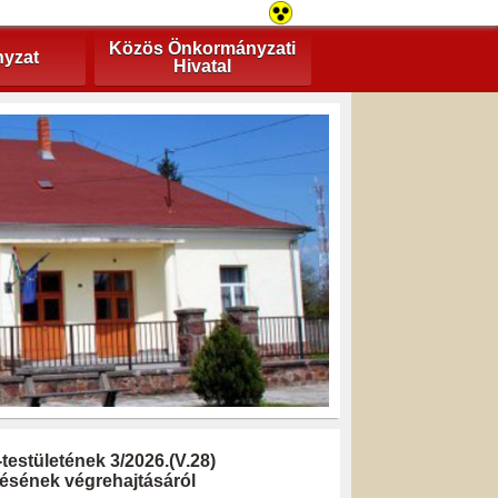
Közös Önkormányzati
yzat
Hivatal
stületének 3/2026.(V.28)
ésének végrehajtásáról