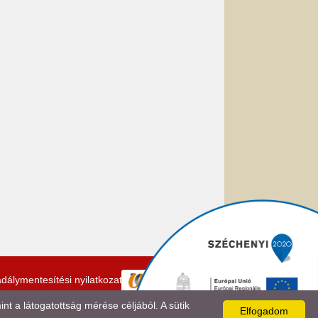
dálymentesítési nyilatkozat
 a látogatottság mérése céljából. A sütik
Elfogadom