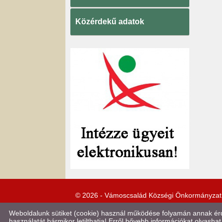
Közérdekű adatok
© 2026 - Vámoscsalád Községi Önkormányzat
Weboldalunk sütiket (cookie) használ működése folyamán annak érde
használatát bármikor letilthatja! Erről bővebb információkat olvashat 