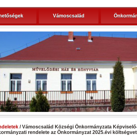
hetőségek
Vámoscsalád
Önkormán
deletek
/ Vámoscsalád Községi Önkormányzata Képviselő-te
ormányzati rendelete az Önkormányzat 2025.évi költségvet