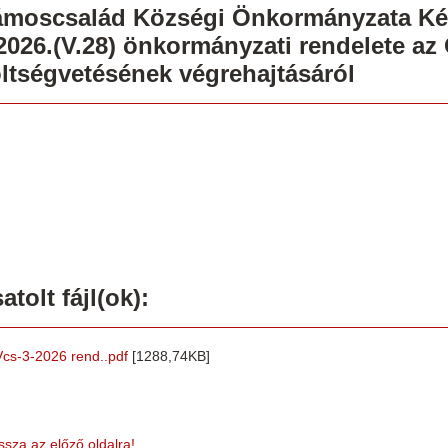
moscsalád Községi Önkormányzata Kép
2026.(V.28) önkormányzati rendelete a
ltségvetésének végrehajtásáról
atolt fájl(ok):
Vcs-3-2026 rend..pdf
[1288,74KB]
ssza az előző oldalra!