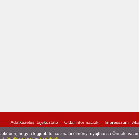
Adatkezelési tájékoztató
Oldal információk
Impresszum
Aka
kében, hogy a legjobb felhasználói élményt nyújthassa Önnek, valamint
itt:
Adatkezelési tájékoztatónk