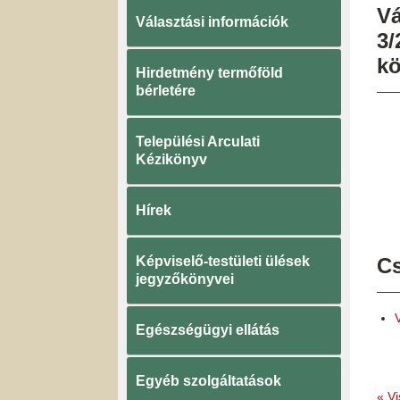
Vá
Választási információk
3/
kö
Hirdetmény termőföld
bérletére
Települési Arculati
Kézikönyv
Hírek
Képviselő-testületi ülések
Cs
jegyzőkönyvei
Egészségügyi ellátás
Egyéb szolgáltatások
«
Vi