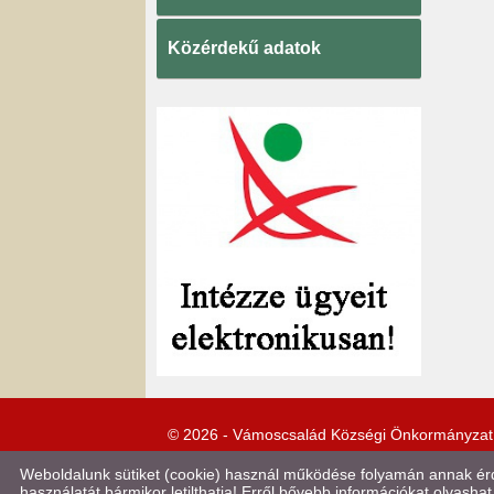
Közérdekű adatok
© 2026 - Vámoscsalád Községi Önkormányzat
Weboldalunk sütiket (cookie) használ működése folyamán annak érde
használatát bármikor letilthatja! Erről bővebb információkat olvashat 