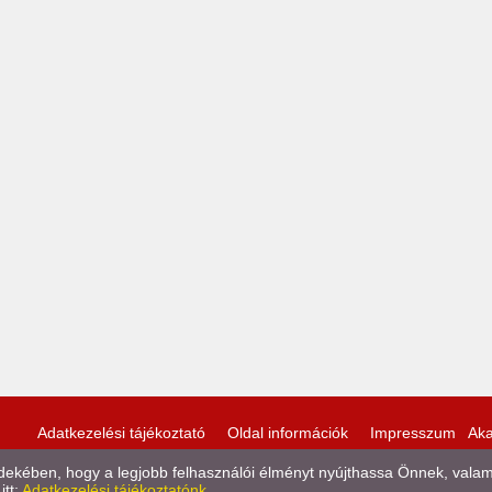
Adatkezelési tájékoztató
Oldal információk
Impresszum
Aka
kében, hogy a legjobb felhasználói élményt nyújthassa Önnek, valamint
itt:
Adatkezelési tájékoztatónk