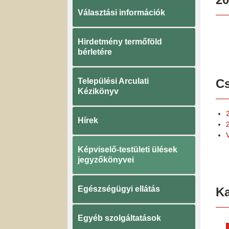
Választási információk
Hirdetmény termőföld
bérletére
Települési Arculati
Cs
Kézikönyv
Hírek
Képviselő-testületi ülések
jegyzőkönyvei
Egészségügyi ellátás
K
Egyéb szolgáltatások