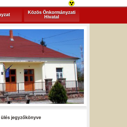
Közös Önkormányzati
yzat
Hivatal
ti ülés jegyzőkönyve