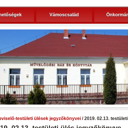
hetőségek
Vámoscsalád
Önkormán
viselő-testületi ülések jegyzőkönyvei
/ 2019. 02.13. testüle
19. 02.13. testületi ülés jegyzőkönyve