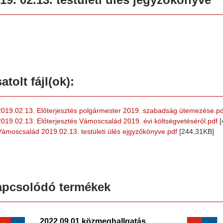
atolt fájl(ok):
2019.02.13. Előterjesztés polgármester 2019. szabadság ütemezése.pd
2019.02.13. Előterjesztés Vámoscsalád 2019. évi költségvetéséről.pdf
[
Vámoscsalád 2019.02.13. testületi ülés ejgyzőkönyve.pdf
[244,31KB]
apcsolódó termékek
2022.09.01.közmeghallgatás