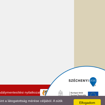
dálymentesítési nyilatkozat
 a látogatottság mérése céljából. A sütik
Elfogadom