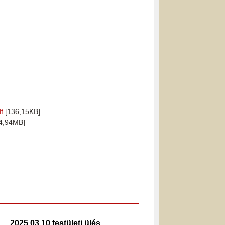
f
[136,15KB]
4,94MB]
2025.03.10.testületi ülés
2025.0