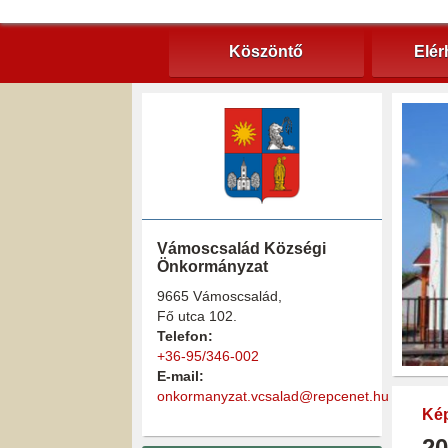
Köszöntő
Elér
Vámoscsalád Községi
Önkormányzat
9665 Vámoscsalád,
Fő utca 102.
Telefon:
+36-95/346-002
E-mail:
onkormanyzat.vcsalad@repcenet.hu
Kép
20