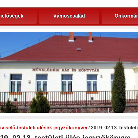
hetőségek
Vámoscsalád
Önkormán
viselő-testületi ülések jegyzőkönyvei
/ 2019. 02.13. testüle
19. 02.13. testületi ülés jegyzőkönyve