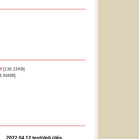
f
[136,15KB]
4,94MB]
2022.04.12 testületi ülés
2020.02.