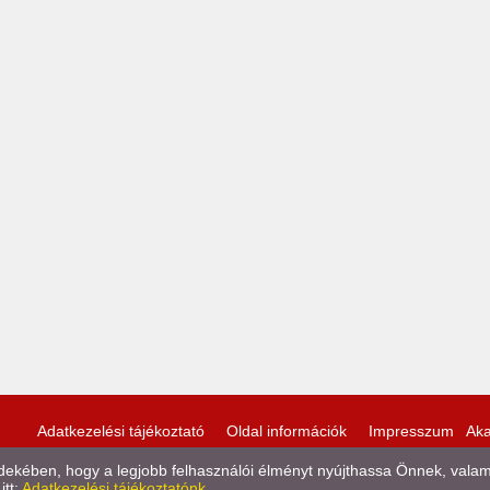
Adatkezelési tájékoztató
Oldal információk
Impresszum
Aka
kében, hogy a legjobb felhasználói élményt nyújthassa Önnek, valamint
itt:
Adatkezelési tájékoztatónk