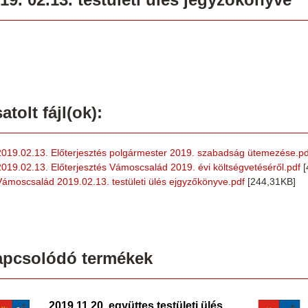
atolt fájl(ok):
2019.02.13. Előterjesztés polgármester 2019. szabadság ütemezése.pd
2019.02.13. Előterjesztés Vámoscsalád 2019. évi költségvetéséről.pdf
[
Vámoscsalád 2019.02.13. testületi ülés ejgyzőkönyve.pdf
[244,31KB]
apcsolódó termékek
2019.11.20. együttes testületi ülés