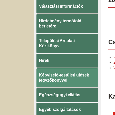
Választási információk
Hirdetmény termőföld
bérletére
Települési Arculati
Cs
Kézikönyv
Hírek
Képviselő-testületi ülések
jegyzőkönyvei
Egészségügyi ellátás
K
Egyéb szolgáltatások