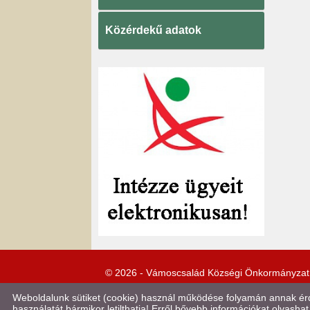
Közérdekű adatok
© 2026 - Vámoscsalád Községi Önkormányzat
Weboldalunk sütiket (cookie) használ működése folyamán annak érde
használatát bármikor letilthatja! Erről bővebb információkat olvashat 