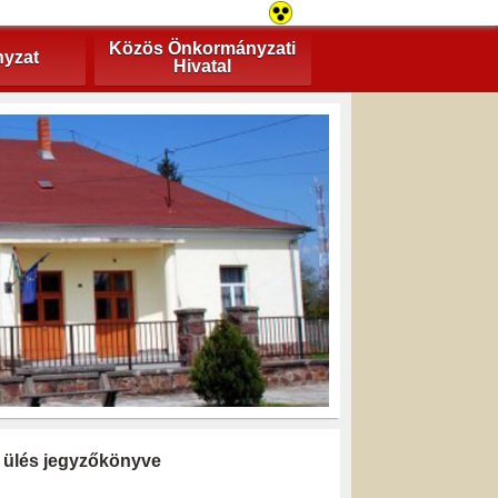
Közös Önkormányzati
yzat
Hivatal
ti ülés jegyzőkönyve