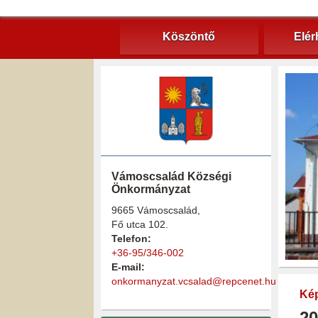
Köszöntő
Elér
Vámoscsalád Községi
Önkormányzat
9665 Vámoscsalád,
Fő utca 102.
Telefon:
+36-95/346-002
E-mail:
onkormanyzat.vcsalad@repcenet.hu
Kép
20