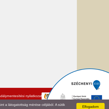
dálymentesítési nyilatkozat
 a látogatottság mérése céljából. A sütik
Elfogadom