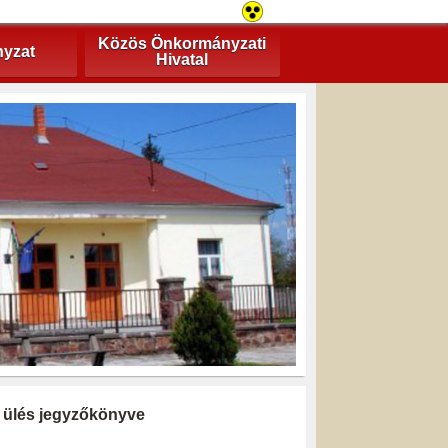
Közös Önkormányzati
yzat
Hivatal
ti ülés jegyzőkönyve