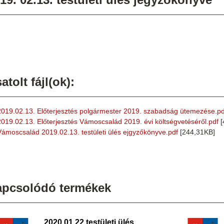
atolt fájl(ok):
2019.02.13. Előterjesztés polgármester 2019. szabadság ütemezése.pd
2019.02.13. Előterjesztés Vámoscsalád 2019. évi költségvetéséről.pdf
[
Vámoscsalád 2019.02.13. testületi ülés ejgyzőkönyve.pdf
[244,31KB]
apcsolódó termékek
2020.01.22 testületi ülés