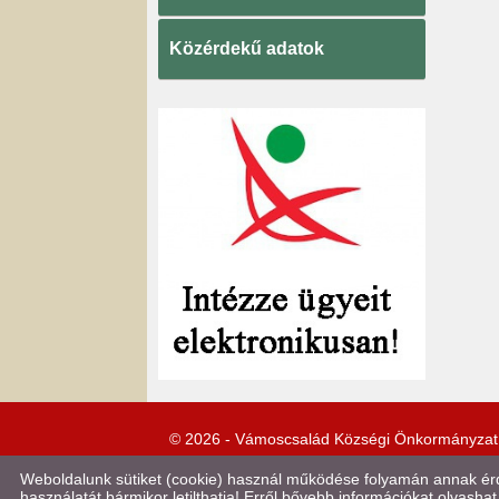
Közérdekű adatok
© 2026 - Vámoscsalád Községi Önkormányzat
Weboldalunk sütiket (cookie) használ működése folyamán annak érde
használatát bármikor letilthatja! Erről bővebb információkat olvashat 