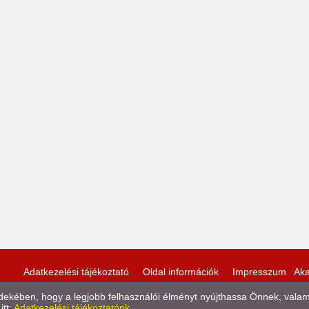
Adatkezelési tájékoztató
Oldal információk
Impresszum
Aka
kében, hogy a legjobb felhasználói élményt nyújthassa Önnek, valamint
itt:
Adatkezelési tájékoztatónk