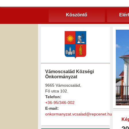
Köszöntő
Elér
Vámoscsalád Községi
Önkormányzat
9665 Vámoscsalád,
Fő utca 102.
Telefon:
+36-95/346-002
E-mail:
onkormanyzat.vcsalad@repcenet.hu
Kép
20