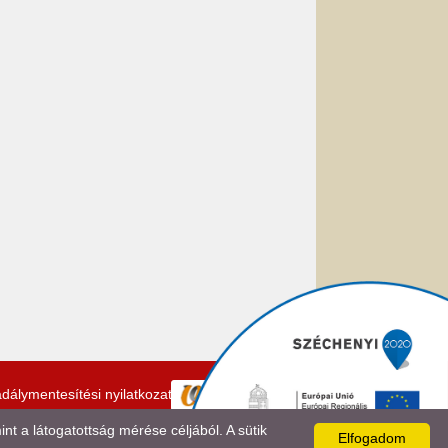
dálymentesítési nyilatkozat
 a látogatottság mérése céljából. A sütik
Elfogadom