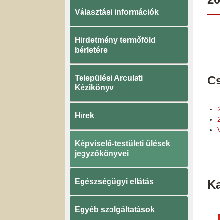
Választási információk
Hirdetmény termőföld
bérletére
Települési Arculati
Cs
Kézikönyv
Hírek
Képviselő-testületi ülések
jegyzőkönyvei
Egészségügyi ellátás
K
Egyéb szolgáltatások