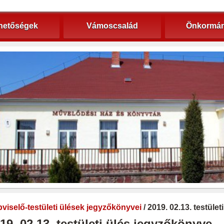
hetőségek
Vámoscsalád
Önkormán
viselő-testületi ülések jegyzőkönyvei
/ 2019. 02.13. testüle
19. 02.13. testületi ülés jegyzőkönyve