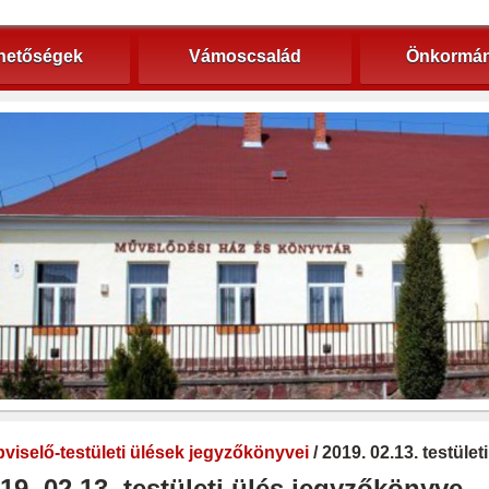
hetőségek
Vámoscsalád
Önkormán
viselő-testületi ülések jegyzőkönyvei
/ 2019. 02.13. testüle
19. 02.13. testületi ülés jegyzőkönyve