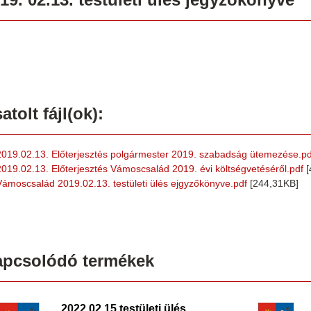
atolt fájl(ok):
2019.02.13. Előterjesztés polgármester 2019. szabadság ütemezése.pd
2019.02.13. Előterjesztés Vámoscsalád 2019. évi költségvetéséről.pdf
[
Vámoscsalád 2019.02.13. testületi ülés ejgyzőkönyve.pdf
[244,31KB]
apcsolódó termékek
2022.02.15.testületi ülés