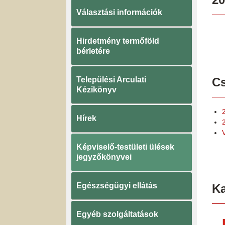
Választási információk
Hirdetmény termőföld
bérletére
Települési Arculati
Cs
Kézikönyv
Hírek
Képviselő-testületi ülések
jegyzőkönyvei
Egészségügyi ellátás
K
Egyéb szolgáltatások