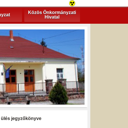
Közös Önkormányzati
yzat
Hivatal
ti ülés jegyzőkönyve