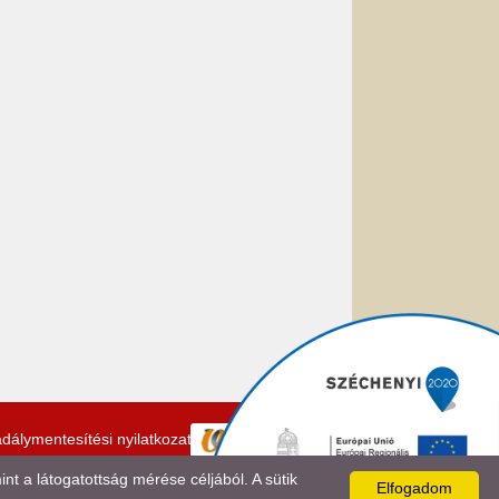
dálymentesítési nyilatkozat
 a látogatottság mérése céljából. A sütik
Elfogadom