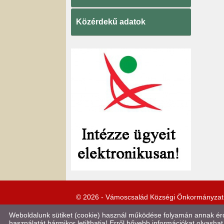
Közérdekű adatok
© 2026 - Vámoscsalád Községi Önkormányzat
Weboldalunk sütiket (cookie) használ működése folyamán annak érde
használatát bármikor letilthatja! Erről bővebb információkat olvashat 