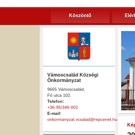
Köszöntő
Elér
Vámoscsalád Községi
Önkormányzat
9665 Vámoscsalád,
Fő utca 102.
Telefon:
+36-95/346-002
E-mail:
onkormanyzat.vcsalad@repcenet.hu
Kép
20