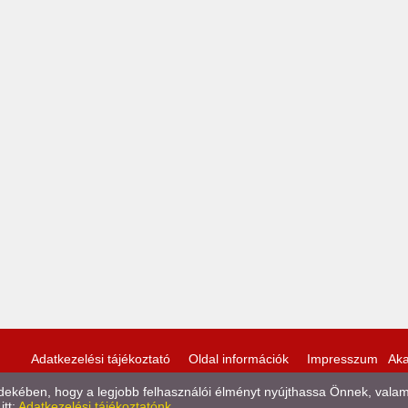
Adatkezelési tájékoztató
Oldal információk
Impresszum
Aka
kében, hogy a legjobb felhasználói élményt nyújthassa Önnek, valamint
itt:
Adatkezelési tájékoztatónk