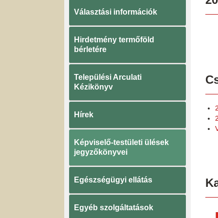
Választási információk
Hirdetmény termőföld
bérletére
Települési Arculati
Cs
Kézikönyv
Hírek
Képviselő-testületi ülések
jegyzőkönyvei
Egészségügyi ellátás
K
Egyéb szolgáltatások