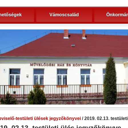
hetőségek
Vámoscsalád
Önkormán
viselő-testületi ülések jegyzőkönyvei
/ 2019. 02.13. testüle
19. 02.13. testületi ülés jegyzőkönyve