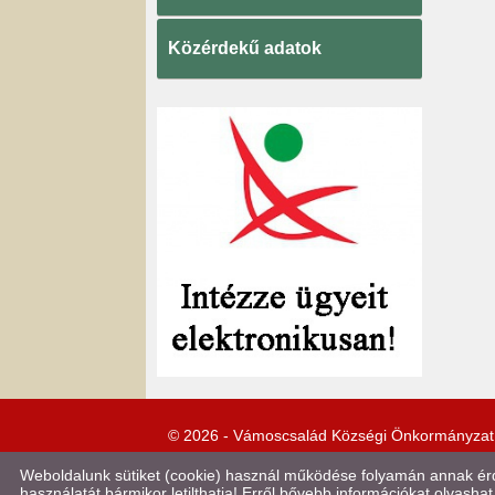
Közérdekű adatok
© 2026 - Vámoscsalád Községi Önkormányzat
Weboldalunk sütiket (cookie) használ működése folyamán annak érde
használatát bármikor letilthatja! Erről bővebb információkat olvashat 