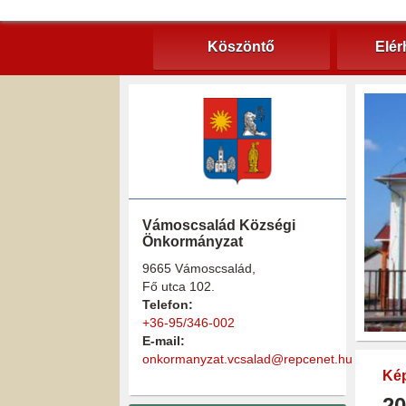
Köszöntő
Elér
Vámoscsalád Községi
Önkormányzat
9665 Vámoscsalád,
Fő utca 102.
Telefon:
+36-95/346-002
E-mail:
onkormanyzat.vcsalad@repcenet.hu
Kép
20