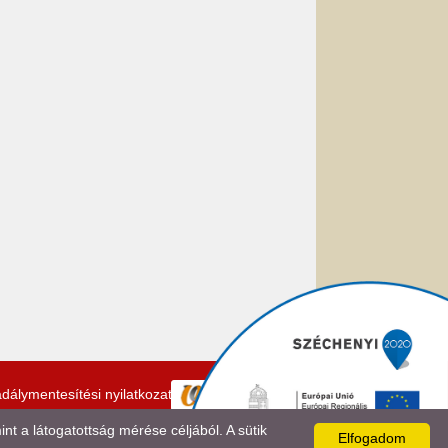
dálymentesítési nyilatkozat
 a látogatottság mérése céljából. A sütik
Elfogadom