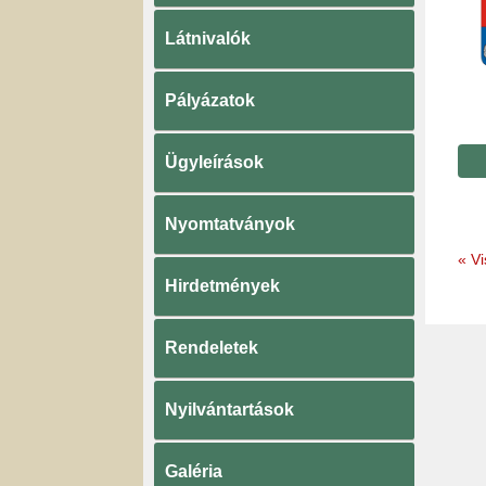
Látnivalók
Pályázatok
Ügyleírások
Nyomtatványok
«
Vi
Hirdetmények
Rendeletek
Nyilvántartások
Galéria