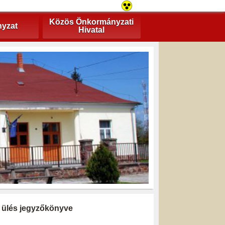
Közös Önkormányzati
yzat
Hivatal
ti ülés jegyzőkönyve