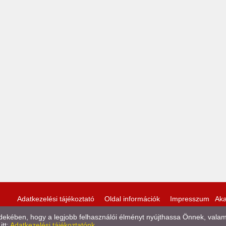
Adatkezelési tájékoztató
Oldal információk
Impresszum
Aka
kében, hogy a legjobb felhasználói élményt nyújthassa Önnek, valamint
itt:
Adatkezelési tájékoztatónk