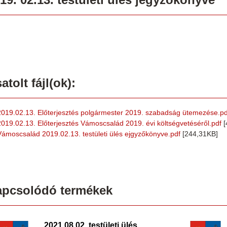
atolt fájl(ok):
2019.02.13. Előterjesztés polgármester 2019. szabadság ütemezése.pd
2019.02.13. Előterjesztés Vámoscsalád 2019. évi költségvetéséről.pdf
[
Vámoscsalád 2019.02.13. testületi ülés ejgyzőkönyve.pdf
[244,31KB]
apcsolódó termékek
2021.08.02. testületi ülés