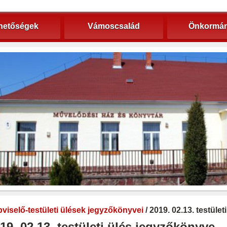
hetőségek
Vámoscsalád
Önkormán
viselő-testületi ülések jegyzőkönyvei
/ 2019. 02.13. testüle
19. 02.13. testületi ülés jegyzőkönyve