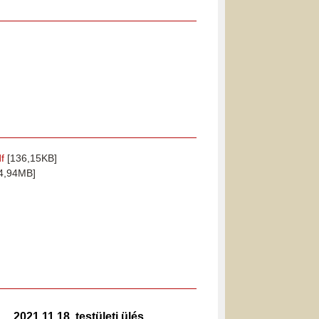
f
[136,15KB]
4,94MB]
2021.11.18. testületi ülés
2019.0