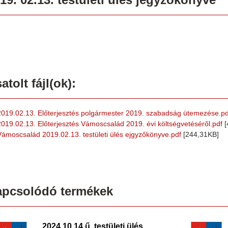
atolt fájl(ok):
2019.02.13. Előterjesztés polgármester 2019. szabadság ütemezése.pd
2019.02.13. Előterjesztés Vámoscsalád 2019. évi költségvetéséről.pdf
[
Vámoscsalád 2019.02.13. testületi ülés ejgyzőkönyve.pdf
[244,31KB]
apcsolódó termékek
2024.10.14.ű. testületi ülés