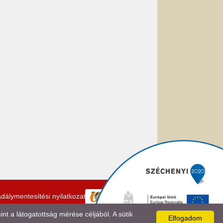
dálymentesítési nyilatkozat
 a látogatottság mérése céljából. A sütik
Elfogadom