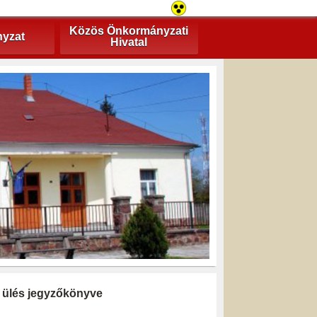
Közös Önkormányzati
yzat
Hivatal
ti ülés jegyzőkönyve