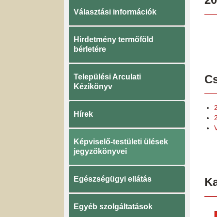
Választási információk
Hirdetmény termőföld
bérletére
Települési Arculati
Cs
Kézikönyv
Hírek
Képviselő-testületi ülések
jegyzőkönyvei
Egészségügyi ellátás
K
Egyéb szolgáltatások