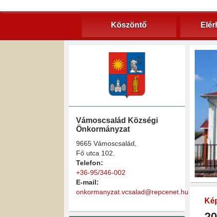
Köszöntő
Elér
Vámoscsalád Községi
Önkormányzat
9665 Vámoscsalád,
Fő utca 102.
Telefon:
+36-95/346-002
E-mail:
onkormanyzat.vcsalad@repcenet.hu
Kép
20