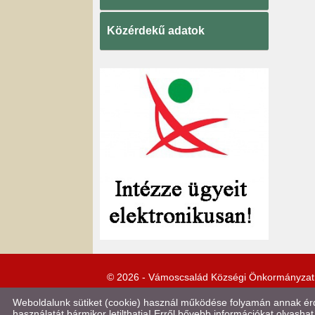
Közérdekű adatok
© 2026 - Vámoscsalád Községi Önkormányzat
Weboldalunk sütiket (cookie) használ működése folyamán annak érde
használatát bármikor letilthatja! Erről bővebb információkat olvashat 