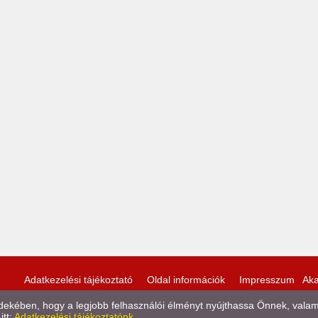
Adatkezelési tájékoztató
Oldal információk
Impresszum
Aka
kében, hogy a legjobb felhasználói élményt nyújthassa Önnek, valamint
itt:
Adatkezelési tájékoztatónk