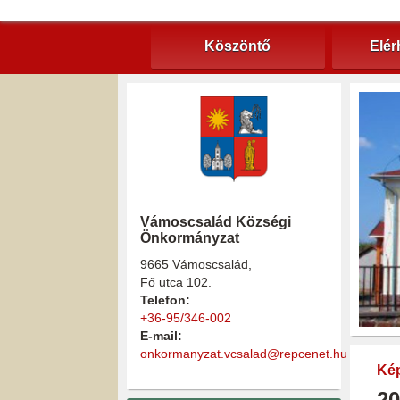
Köszöntő
Elér
Vámoscsalád Községi
Önkormányzat
9665 Vámoscsalád,
Fő utca 102.
Telefon:
+36-95/346-002
E-mail:
onkormanyzat.vcsalad@repcenet.hu
Kép
20