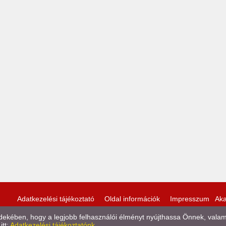
Adatkezelési tájékoztató
Oldal információk
Impresszum
Aka
kében, hogy a legjobb felhasználói élményt nyújthassa Önnek, valamint
itt:
Adatkezelési tájékoztatónk