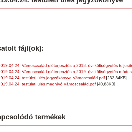
atolt fájl(ok):
2019.04.24. Vámoscsalád előterjesztés a 2018. évi költségvetés teljesít
2019.04.24. Vámoscsalád előterjesztés a 2019. évi költségvetés módos
2919.04.24. testületi ülés jegyzőkönyve Vámoscsalád.pdf
[232,34KB]
2919.04.24. testületi ülés meghívó Vámoscsalád.pdf
[40,88KB]
apcsolódó termékek