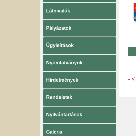
Látnivalók
Pályázatok
Ügyleírások
Nyomtatványok
«
Vi
Hirdetmények
Rendeletek
Nyilvántartások
Galéria