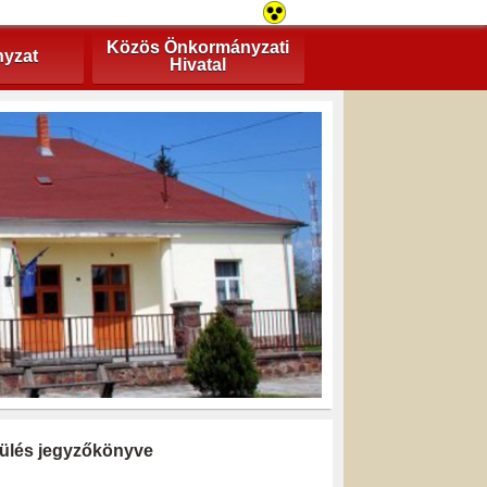
Közös Önkormányzati
yzat
Hivatal
i ülés jegyzőkönyve