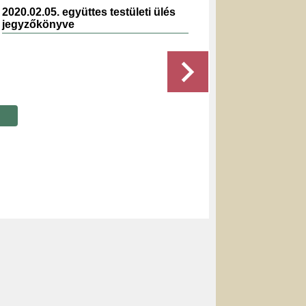
2020.02.05. együttes testületi ülés
2026.0
jegyzőkönyve
jegyz
Részletek