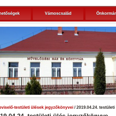
hetőségek
Vámoscsalád
Önkormán
viselő-testületi ülések jegyzőkönyvei
/ 2019.04.24. testület
19.04.24. testületi ülés jegyzőkönyve