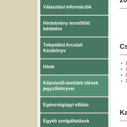
Választási információk
Hirdetmény termőföld
bérletére
Települési Arculati
Cs
Kézikönyv
Hírek
Képviselő-testületi ülések
jegyzőkönyvei
Egészségügyi ellátás
K
Egyéb szolgáltatások