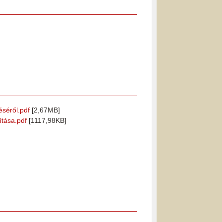
éséről.pdf
[2,67MB]
ítása.pdf
[1117,98KB]