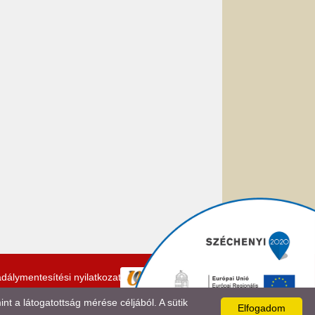
dálymentesítési nyilatkozat
 a látogatottság mérése céljából. A sütik
Elfogadom