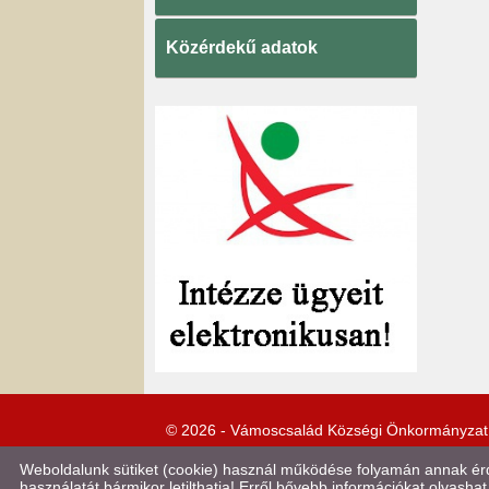
Közérdekű adatok
© 2026 - Vámoscsalád Községi Önkormányzat
Weboldalunk sütiket (cookie) használ működése folyamán annak érde
használatát bármikor letilthatja! Erről bővebb információkat olvashat 